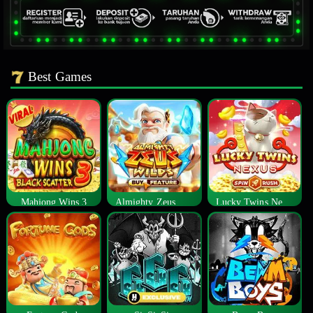
Best Games
Mahjong Wins 3
Almighty Zeus Wilds™
Lucky Twins Nexus