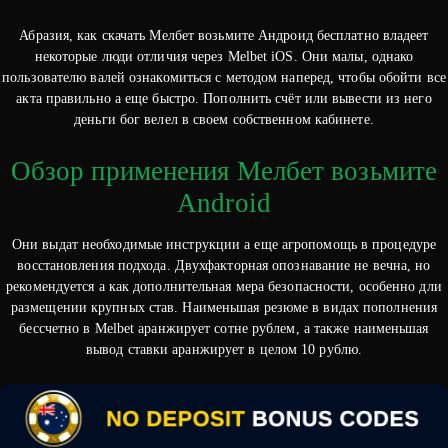
Абразия, как скачать Мелбет возьмите Андроид бесплатно владеет
некоторые люди отличия через Melbet iOS. Они малы, однако
пользователю валей ознакомиться с методом наперед, чтобы обойти все
акта правильно а еще быстро. Пополнить счёт или вывести из него
деньги бог велел в своем собственном кабинете.
Обзор применения Мелбет возьмите
Android
Они выдат необходимые инструкции а еще агропомощь в процедуре
восстановления подхода. Двухфакторная опознавание не вечна, но
рекомендуется а как дополнительная мера безопасности, особенно дли
размещении крупных став. Наименьшая резюме в видах пополнения
бессчетно в Melbet аранжирует сотне рублем, а также наименьшая
вывод ставки аранжирует в целом 10 рублю.