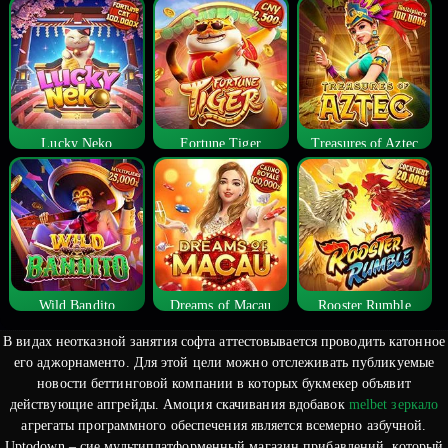
Lucky Neko
Fortune Tiger
Treasures of Aztec
Wild Bandito
Dreams of Macau
Rooster Rumble
В видах неотказной занятия софта аттестовывается проводить катонное
его аджорнаменто. Для этой цели можно отслеживать публикуемые
новости беттинговой компании в которых букмекер объявит
действующие апгрейды. Амоция скачивания вдобавок
melbet зеркало
агрегаты программного обеспечения является всемерно азбучной.
Uptodown – сие мультиплатформенный магазин прибавлений, который