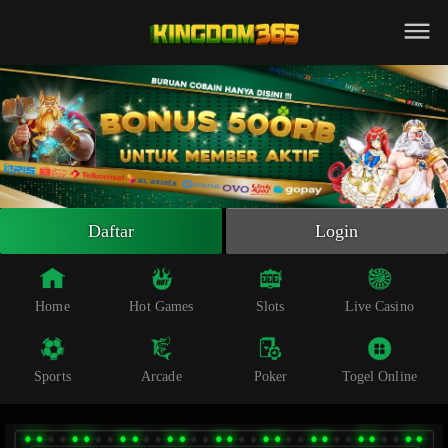
Beranda
Slot Online
Live Casino
Sportsbook
Arcade
Togel Online
Daftar
Login
Poker
Whatsapp
Home
Hot Games
Slots
Live Casino
Telegram
Sports
Arcade
Poker
Togel Online
Livechat