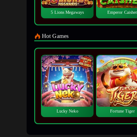
5 Lions Megaways
Emperor Caishe
Hot Games
Lucky Neko
Fortune Tiger