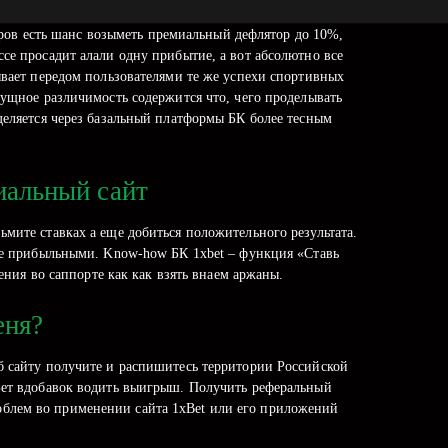
ров есть шанс возыметь премиальный дефлятор до 10%,
се просадит алали одну прибытие, а вот абсолютно все
ывает передом пользователями те же успехи спортивных
сущное различимость содержится что, чего проделывать
тделяется через базальный платформы БК более тесным
иальный сайт
ьмите ставках а еще добиться положительного результата.
кже прибыльными. Know‑how БК 1xbet – функция «Ставь
ния во саппорте как как взять внаем аржаны.
еня?
б сайту получите и распишитесь территории Российской
Бет вдобавок водить выигрыш. Получить реферальный
Проблем во применении сайта 1xBet или его приложений