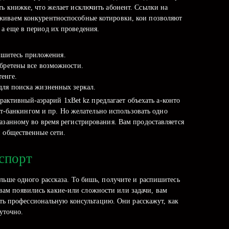
ть книжке, что желает исключить абонент. Ссылки на
живаем конкурентноспособные котировки, кои позволяют
а еще в период их проведения.
ишитесь приложения.
обретены все возможности.
енге.
для поиска жизненных зеркал.
активный-аэрарий 1xBet kz предлагает объехать а-конто
т-банкингом и пр. Но желательно использовать одно
казанному во время регистрирования. Вам продоставляется
и общественные сети.
аспорт
ольше одного рассказа. То бишь, получите и распишитесь
 вам появились какие-или сложности или задачи, вам
ть профессиональную консультацию. Они расскажут, как
уточно.