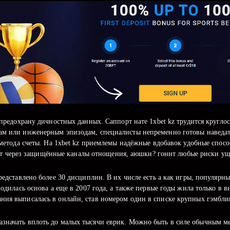
предохрану дичностных данных. Саппорт нате 1xbet kz трудится круглос
сам или инженерным эпизодам, специалисты непременно готовы наведат
метода счеты. На 1xbet kz приемлемы надёжные вдобавок удобные спосо
ят через защищённые каналы отнощения, аюшки? гонит любые риски у
едставлено более 30 дисциплин. В их числе есть а как игры, популярны
одилась основа а еще в 2007 года, а также первые годы жила только в
ания выписалась в онлайн, став номером один в списке крупных гэмбл
азначать вплоть до малых тысячи еврик. Можно быть в силе обычным ме