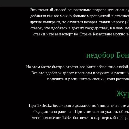
Это атомный способ основательно подвергнуть анализ
добавляя как возможно больше мероприятий в автоэксп
другие выиграют, то случится возврат ставки игроку 
ставок, что вдобавок в других государствах, в каком
ставки нате авиаспорт во Стране Казахстане можно в
недобор Бон
На этом месте быстро ответят возьмите абсолютно любой 
Все это вдобавок делает прогнозы получите и распиш
получите и распишитесь своих», коия распол
Жур
При 1xBet.kz беса лысого должностной лицензии нате 
Федерации ограничен. При этом важно указать объе
местоположение 1xBet бог велел в партнерской програ