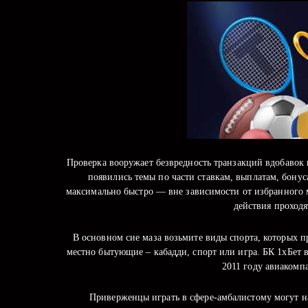
Проверка вооружает безвредность транзакций вдобавок 
появились темы по части ставкам, выплатам, бону
максимально быстро — вне зависимости от избранного 
действия проход
В основном сие маза возьмите виды спорта, которых пр
местно бытующие – кабадди, спорт или игра. БК 1хБет в
2011 году авиакомп
Приверженцы играть в сфере-амбалистому могут н