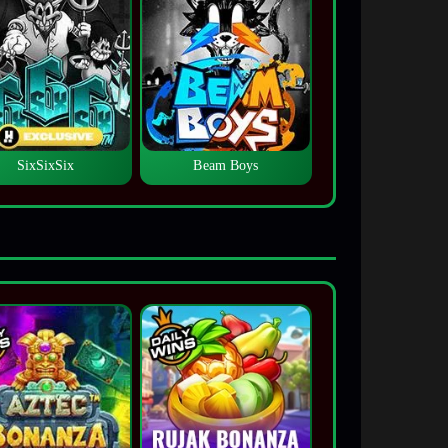
SixSixSix
Beam Boys