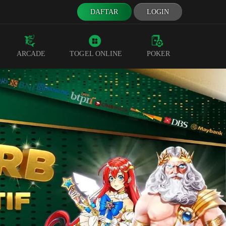
DAFTAR
LOGIN
ARCADE
TOGEL ONLINE
POKER