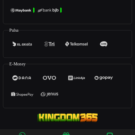
Pulsa
E-Money