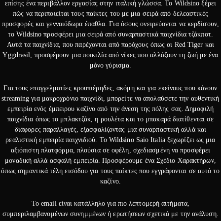
επίσης ένα περιβάλλον εργασίας στην ιταλική γλώσσα. Το Wildsino ξέρει
πώς να περιποιείται τους παίκτες του με μια σειρά από δελεαστικές
προσφορές και γενναιόδωρα έπαθλα. Για όσους ονειρεύονται να κερδίσουν,
το Wildsino προσφέρει μια σειρά από συναρπαστικά παιχνίδια τζάκποτ.
Αυτά τα παιχνίδια, που παρέχονται από παρόχους όπως οι Red Tiger και
Yggdrasil, προσφέρουν μια ποικιλία από νίκες που αλλάζουν τη ζωή με ένα
μόνο γύρισμα.
Για τους επαγγελματίες κρουπιέρηδες, ακόμη και για εκείνους που κάνουν
streaming για μακροχρόνιο παιχνίδι, μπορείτε να απολαύσετε την αυθεντική
εμπειρία ενός έμπειρου καζίνο από την άνεση της πόλης σας. Δημοφιλή
παιχνίδια όπως το μπλακτζάκ, η ρουλέτα και το μπακαρά διατίθενται σε
διάφορες παραλλαγές, εξασφαλίζοντας μια συναρπαστική αλλά και
ρεαλιστική εμπειρία παιχνιδιού. Το Wildsino Saio Italia ξεχωρίζει ως μια
αξιόπιστη πλατφόρμα, πλούσια σε οφέλη, σχεδιασμένη να προσφέρει
μοναδική αλλά ασφαλή εμπειρία. Προσφέρουμε ένα Σχέδιο Χαρακτήρων,
όπως σημαντικά τέλη εισόδου για τους παίκτες που εγγράφονται σε αυτό το
καζίνο.
Το email είναι κατάλληλο για πιο λεπτομερή αιτήματα,
συμπεριλαμβανομένων συνημμένων ή ερωτήσεων σχετικά με την ανάλυση.