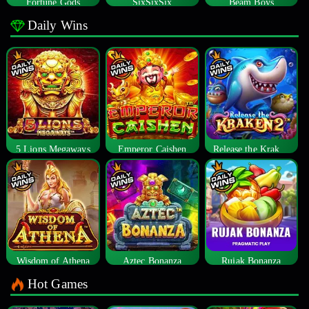
Fortune Gods
SixSixSix
Beam Boys
Daily Wins
5 Lions Megaways
Emperor Caishen
Release the Kraken 2
Wisdom of Athena
Aztec Bonanza
Rujak Bonanza
Hot Games