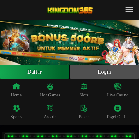
Beranda
Slot Online
Live Casino
Sportsbook
Arcade
Togel Online
Daftar
Login
Poker
Whatsapp
Home
Hot Games
Slots
Live Casino
Telegram
Sports
Arcade
Poker
Togel Online
Livechat