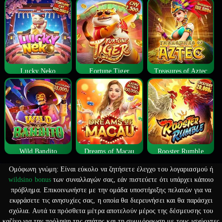
Lucky Neko
Fortune Tiger
Treasures of Aztec
Wild Bandito
Dreams of Macau
Rooster Rumble
Ομόφωνη γνώμη: Είναι εύκολο να ζητήσετε έλεγχο του λογαριασμού ή
wildsino bonus
των συναλλαγών σας, εάν πιστεύετε ότι υπάρχει κάποιο
πρόβλημα. Επικοινωνήστε με την ομάδα υποστήριξης πελατών για να
εκφράσετε τις ανησυχίες σας, η οποία θα διερευνήσει και θα παράσχει
σχόλια. Αυτά τα πρόσθετα μέτρα αποτελούν μέρος της δέσμευσης του
καζίνο για την πρόληψη της απάτης και τη συμμόρφωση με τους ισχύοντες