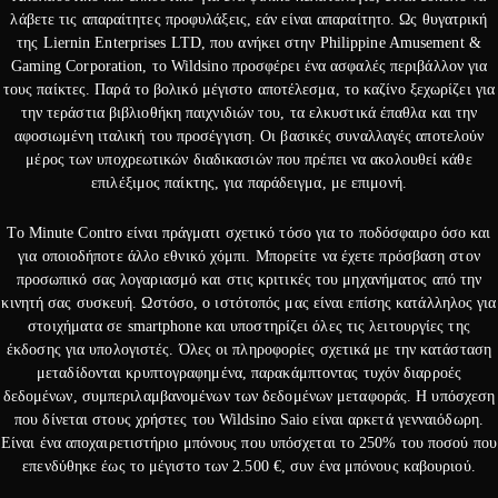
λάβετε τις απαραίτητες προφυλάξεις, εάν είναι απαραίτητο. Ως θυγατρική
της Liernin Enterprises LTD, που ανήκει στην Philippine Amusement &
Gaming Corporation, το Wildsino προσφέρει ένα ασφαλές περιβάλλον για
τους παίκτες. Παρά το βολικό μέγιστο αποτέλεσμα, το καζίνο ξεχωρίζει για
την τεράστια βιβλιοθήκη παιχνιδιών του, τα ελκυστικά έπαθλα και την
αφοσιωμένη ιταλική του προσέγγιση. Οι βασικές συναλλαγές αποτελούν
μέρος των υποχρεωτικών διαδικασιών που πρέπει να ακολουθεί κάθε
επιλέξιμος παίκτης, για παράδειγμα, με επιμονή.
Το Minute Contro είναι πράγματι σχετικό τόσο για το ποδόσφαιρο όσο και
για οποιοδήποτε άλλο εθνικό χόμπι. Μπορείτε να έχετε πρόσβαση στον
προσωπικό σας λογαριασμό και στις κριτικές του μηχανήματος από την
κινητή σας συσκευή. Ωστόσο, ο ιστότοπός μας είναι επίσης κατάλληλος για
στοιχήματα σε smartphone και υποστηρίζει όλες τις λειτουργίες της
έκδοσης για υπολογιστές. Όλες οι πληροφορίες σχετικά με την κατάσταση
μεταδίδονται κρυπτογραφημένα, παρακάμπτοντας τυχόν διαρροές
δεδομένων, συμπεριλαμβανομένων των δεδομένων μεταφοράς. Η υπόσχεση
που δίνεται στους χρήστες του Wildsino Saio είναι αρκετά γενναιόδωρη.
Είναι ένα αποχαιρετιστήριο μπόνους που υπόσχεται το 250% του ποσού που
επενδύθηκε έως το μέγιστο των 2.500 €, συν ένα μπόνους καβουριού.