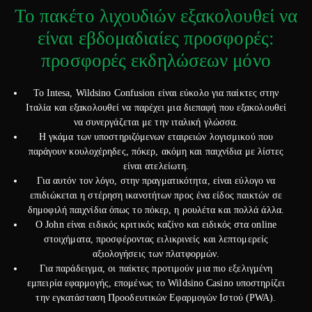
Το πακέτο λιχουδιών εξακολουθεί να
είναι εβδομαδιαίες προσφορές:
προσφορές εκδηλώσεων μόνο
Το Intesa, Wildsino Confusion είναι εύκολο για παίκτες στην
Ιταλία και εξακολουθεί να παρέχει μια διεπαφή που εξακολουθεί
να συνεργάζεται με την ιταλική γλώσσα.
Η γκάμα των υποστηριζόμενων εταιρειών λογισμικού που
παράγουν κουλοχέρηδες, πόκερ, ακόμη και παιχνίδια με λίστες
είναι ατελείωτη.
Για αυτόν τον λόγο, στην πραγματικότητα, είναι εύλογο να
επιδιώκεται η στέρηση ικανοτήτων προς ένα είδος παικτών σε
δημοφιλή παιχνίδια όπως το πόκερ, η ρουλέτα και πολλά άλλα.
Ο John είναι ειδικός κριτικός καζίνο και ειδικός στα online
στοιχήματα, προσφέροντας ειλικρινείς και λεπτομερείς
αξιολογήσεις των πλατφορμών.
Για παράδειγμα, οι παίκτες προτιμούν μια πιο εξελιγμένη
εμπειρία εφαρμογής, επομένως το Wildsino Casino υποστηρίζει
την εγκατάσταση Προοδευτικών Εφαρμογών Ιστού (PWA).