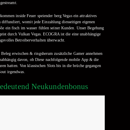
 gestreamt.
kommen inside Feuer speiender berg Vegas ein attraktives
 diffundiert, womit jede Einzahlung diesseitigen eigenen
Wie ein fisch im wasser fühlen seiner Kunden. Unser Begehung
geist durch Vulkan Vegas. ECOGRA ist die eine unabhängige
gsvolles Betreiberverhalten überwacht.
ach Beleg erwischen & ringsherum zusätzliche Gamer annehmen
. Unabhängig davon, ob Diese nachfolgende mobile App & die
ren hatten. Von klassischen Slots bis in die brüche gegangen
Gout irgendwas.
r bedeutend Neukundenbonus