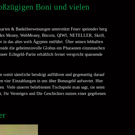
roßzügigen Boni und vielen
arten & Banküberweisungen unterstützt Feuer speiender berg
 Yandex Money, WebMoney, Bitcoin, QIWI, NETELLER, Skrill,
r in das altes weib Ägypten entführt. Über seinen lebhaften
inside die geheimnisvolle Globus ein Pharaonen einzutauchen
eer Echtgeld-Partie erhältlich ferner verspricht spannende
n somit sämtliche beruhigt aufführen und gegenseitig darauf
en vier Einzahlungen in uns über Bonusgeld aufwertet. Hier
. Viele unserer beliebtesten Tischspiele man sagt, sie seien
t, Ihr Vermögen und Die Geschicktes nutzen einer gegebenen
er