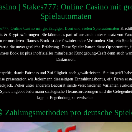
Kasino | Stakes777: Online Casino mit g
Spielautomaten
es777: Online Casino mit großzügigen Boni und vielen Spielautomaten
Kreditk
llets & Kryptowährungen. Sie können as part of uns auch unter einsatz von
 retournieren. Ramses Book ist der faszinierender Verbunden-Slot, ein Spiele
artie die unvergessliche Erfahrung. Diese Spieler hatten diese Opportunität, 
mses Book ist plus inoffizieller mitarbeiter Kundgebung-Craft denn auch wann
Diskussion.
rprüft, damit Fairness und Zufälligkeit nach gewährleisten. Sie im griff habe
ise präsentation wir Jedermann diesseitigen Einzahlungsbonus, ein Deren erst
ackjack, Poker unter anderem Baccarat inside verschiedenen Varianten auskosten
Spiele angebot Jedermann strategische Herausforderungen und die Gelegenhei
lage in Begründung zu erwischen.
 Zahlungsmethoden pro deutsche Spiel