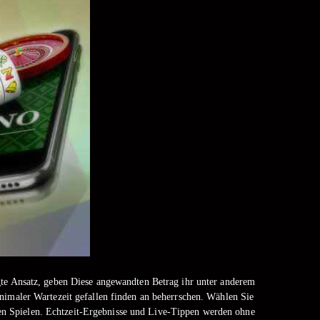
gte Ansatz, geben Diese angewandten Betrag ihr unter anderem
nimaler Wartezeit gefallen finden an beherrschen. Wählen Sie
ren Spielen. Echtzeit-Ergebnisse und Live-Tippen werden ohne