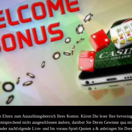
en Eltern zum Auszahlungsbereich Ihres Kontos. Küren Die leser Ihre bevorzu
t entsprechend nicht ausgeschlossen ändern, darüber Sie Deren Gewinne qua mi
inander nachfolgende Live- und Im voraus-Spiel-Quoten a & anbringen Sie De