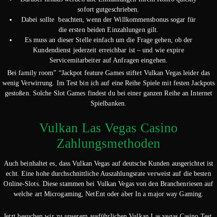
sofort gutgeschrieben.
Dabei sollte beachten, wenn der Willkommensbonus sogar für
die ersten beiden Einzahlungen gilt.
Es muss an dieser Stelle einfach um die Frage gehen, ob der
Kundendienst jederzeit erreichbar ist – und wie expire
Servicemitarbeiter auf Anfragen eingehen.
Bei family room” “Jackpot feature Games stiftet Vulkan Vegas leider das
wenig Verwirrung. Im Test bin ich auf eine Reihe Spiele mit festen Jackpots
gestoßen. Solche Slot Games findest du bei einer ganzen Reihe an Internet
Spielbanken.
Vulkan Las Vegas Casino
Zahlungsmethoden
Auch beinhaltet es, dass Vulkan Vegas auf deutsche Kunden ausgerichtet ist
echt. Eine hohe durchschnittliche Auszahlungsrate verweist auf die besten
Online-Slots. Diese stammen bei Vulkan Vegas von den Branchenriesen auf
welche art Microgaming, NetEnt oder aber In a major way Gaming.
Jetzt besuchen wir zu unserem ausführlichen Vulkan Las vegas Casino Test.