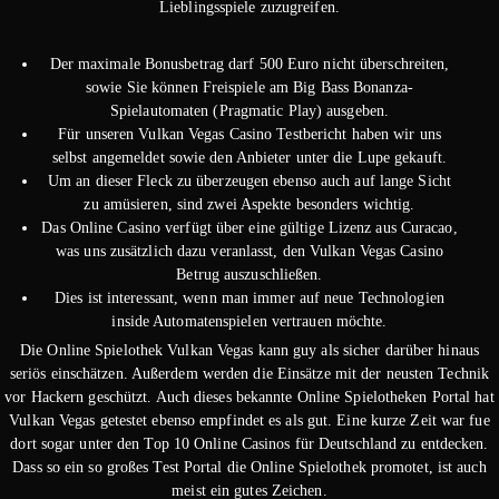
Lieblingsspiele zuzugreifen.
Der maximale Bonusbetrag darf 500 Euro nicht überschreiten,
sowie Sie können Freispiele am Big Bass Bonanza-
Spielautomaten (Pragmatic Play) ausgeben.
Für unseren Vulkan Vegas Casino Testbericht haben wir uns
selbst angemeldet sowie den Anbieter unter die Lupe gekauft.
Um an dieser Fleck zu überzeugen ebenso auch auf lange Sicht
zu amüsieren, sind zwei Aspekte besonders wichtig.
Das Online Casino verfügt über eine gültige Lizenz aus Curacao,
was uns zusätzlich dazu veranlasst, den Vulkan Vegas Casino
Betrug auszuschließen.
Dies ist interessant, wenn man immer auf neue Technologien
inside Automatenspielen vertrauen möchte.
Die Online Spielothek Vulkan Vegas kann guy als sicher darüber hinaus
seriös einschätzen. Außerdem werden die Einsätze mit der neusten Technik
vor Hackern geschützt. Auch dieses bekannte Online Spielotheken Portal hat
Vulkan Vegas getestet ebenso empfindet es als gut. Eine kurze Zeit war fue
dort sogar unter den Top 10 Online Casinos für Deutschland zu entdecken.
Dass so ein so großes Test Portal die Online Spielothek promotet, ist auch
meist ein gutes Zeichen.