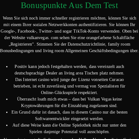
Bonuspunkte Aus Dem Test
Wenn Sie sich noch immer schneller registrieren möchten, können Sie sich
mit einem Ihrer sozialen Netzwerkkonten authentifizieren. Sie können Ihr
Google-, Facebook-, Twitter- und sogar TikTok-Konto verwenden. Oben bei
der Website vulkanvegas. com sehen Sie eine orangefarbene Schaltfläche
„Registrieren“. Stimmen Sie der Datenschutzrichtlinie, family room
Bonusbedingungen und living room Allgemeinen Geschäftsbedingungen über.
Positiv kann jedoch festgehalten werden, dass vereinzelt auch
deutschsprachige Dealer an living area Tischen platz nehmen.
Das Internet casino wird junge der Lizenz vonseiten Curacao
betrieben, ist echt zuverlässig und vermag von Spezialisten für
Online-Glücksspiele respektiert.
Überrascht loath mich etwas – dass bei Vulkan Vegas keine
Kryptowährungen für die Einzahlung zugelassen sind.
Ein Grund dafür ist danach, dass in diesem Casino nur die besten
Softwareentwickler eingesetzt werden.
Auf diese Weise kann die Online Spielothek nicht nur unter den
Spielen dasjenige Potenzial voll ausschöpfen.