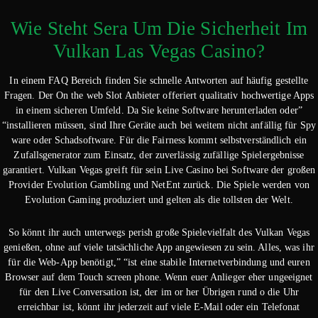
Wie Steht Sera Um Die Sicherheit Im
Vulkan Las Vegas Casino?
In einem FAQ Bereich finden Sie schnelle Antworten auf häufig gestellte
Fragen. Der On the web Slot Anbieter offeriert qualitativ hochwertige Apps
in einem sicheren Umfeld. Da Sie keine Software herunterladen oder”
“installieren müssen, sind Ihre Geräte auch bei weitem nicht anfällig für Spy
ware oder Schadsoftware. Für die Fairness kommt selbstverständlich ein
Zufallsgenerator zum Einsatz, der zuverlässig zufällige Spielergebnisse
garantiert. Vulkan Vegas greift für sein Live Casino bei Software der großen
Provider Evolution Gambling und NetEnt zurück. Die Spiele werden von
Evolution Gaming produziert und gelten als die tollsten der Welt.
So könnt ihr auch unterwegs perish große Spielevielfalt des Vulkan Vegas
genießen, ohne auf viele tatsächliche App angewiesen zu sein. Alles, was ihr
für die Web-App benötigt,” “ist eine stabile Internetverbindung und euren
Browser auf dem Touch screen phone. Wenn euer Anlieger eher ungeeignet
für den Live Conversation ist, der im or her Übrigen rund o die Uhr
erreichbar ist, könnt ihr jederzeit auf viele E-Mail oder ein Telefonat