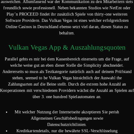
ausweichen. Allumfassend war der Kommunikation zu den Mitarbeitern stets
freundlich sowie professionell. Neben bekannten Studios wie NetEnt oder
Play’n PROCEED findet ihr zusätzlich Spiele von thirty-one weiteren
Software Providern. Das Vulkan Vegas ist eines welcher erfolgreichsten
Online Casinos in Deutschland ebenso setzt viel daran, diesen Status zu
behalten.
Vulkan Vegas App & Auszahlungsquoten
Parallel gehts es mir bei dem Kassenbereich einerseits um die Frage, auf
welche weise gut an eben dieser Stelle die Simplicity abschneidet.
Andererseits so muss als Testkategorie natürlich auch auf deinem Prüfstand
stehen, seemed to be Vulkan Vegas hinsichtlich der Auswahl the
Zahlungsarten auf die Beine stellt. Durch die extrem hohe Anzahl an
Kooperationen mit verschiedenen Providern wächst die Anzahl an Spielen auf
über 3. one hundred Spielautomaten an.
Mit welcher Nutzung der Internetseite akzeptieren Sie perish
Allgemeinen Geschäftsbedingungen sowie
Datenschutzrichtlinien.
Kreditkartendetails, nur die bewährte SSL-Verschlüsselung