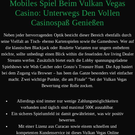
Mobiles Spiel Beim Vulkan Vegas
Casino: Unterwegs Den Vollen
Casinospaß Genießen
Neben jeder hervorragenden Optik besticht dieser Bereich ebenfalls durch
seine Vielfalt an Tisch- ebenso Kartenspielen sowie the Gameshows. Wer auf
die klassischen Blackjack oder Roulette Varianten nur ungern entbehren
möchte, sollte unbedingt einen Blick within die fesselnden Are living Dealer
Streams werfen. Zusätzlich bietet euch die Lobby spannungsgeladene
Spielshows wie Wish Catcher oder Gonzo’s Treasure Hunt. Die App basiert
bei dem Zugang via Browser – has been das Ganze besonders viel einfacher
macht. Zwei wichtige Punkte, die am Finale” “bei der Vulkan Vegas
Bewertung eine Rolle zocken.
Allerdings sind immer nur wenige Zahlungsmöglichkeiten
vorhanden und täglich sind maximal 500€ auszahlbar.
Ein sicheres Spielumfeld ist damit gewährleistet, was wir positiv
bewerten.
Mit einer Lizenz aus Curacao sowie einem schnellen und
kompetenten Kundenservice ist dieses Vulkan Vegas Online