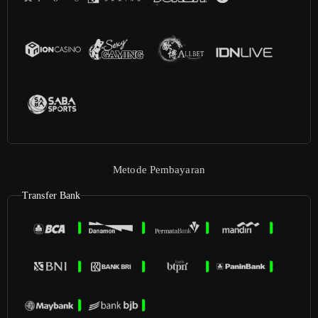
Metode Pembayaran
Transfer Bank