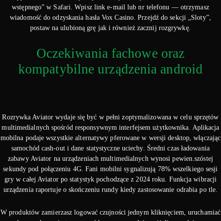
wstępnego” w Safari. Wpisz link e-mail lub nr telefonu — otrzymasz
wiadomość do odzyskania hasła Vox Casino. Przejdź do sekcji „Sloty”,
postaw na ulubioną grę jak i również zacznij rozgrywkę.
Oczekiwania fachowe oraz
kompatybilne urządzenia android
Rozrywka Aviator wydaje się być w pełni zoptymalizowana w celu sprzętów
multimedialnych spośród responsywnym interfejsem użytkownika. Aplikacja
mobilna podaje wszystkie alternatywy pferowane w wersji desktop, włączając
samochód cash-out i dane statystyczne uciechy. Średni czas ładowania
zabawy Aviator na urządzeniach multimedialnych wynosi pewien.szóstej
sekundy pod połączeniu 4G. Fani mobilni sygnalizują 78% wszelkiego sesji
gry w całej Aviator po statystyk pochodzące z 2024 roku. Funkcja wibracji
urządzenia raportuje o skończeniu rundy kiedy zastosowanie odrabia po tle.
W produktów zamierzasz logować czujności jednym kliknięciem, uruchamiać