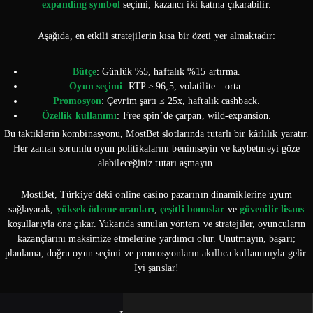
expanding symbol
seçimi, kazancı iki katına çıkarabilir.
Aşağıda, en etkili stratejilerin kısa bir özeti yer almaktadır:
Bütçe
: Günlük %5, haftalık %15 artırma.
Oyun seçimi
: RTP ≥ 96,5, volatilite = orta.
Promosyon
: Çevrim şartı ≤ 25x, haftalık cashback.
Özellik kullanımı
: Free spin’de çarpan, wild‑expansion.
Bu taktiklerin kombinasyonu, MostBet slotlarında tutarlı bir kârlılık yaratır.
Her zaman sorumlu oyun politikalarını benimseyin ve kaybetmeyi göze
alabileceğiniz tutarı aşmayın.
MostBet, Türkiye’deki online casino pazarının dinamiklerine uyum
sağlayarak,
yüksek ödeme oranları
,
çeşitli bonuslar
ve
güvenilir lisans
koşullarıyla öne çıkar. Yukarıda sunulan yöntem ve stratejiler, oyuncuların
kazançlarını maksimize etmelerine yardımcı olur. Unutmayın, başarı;
planlama, doğru oyun seçimi ve promosyonların akıllıca kullanımıyla gelir.
İyi şanslar!