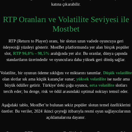
katına çıkarabilir.
RTP Oranları ve Volatilite Seviyesi ile
Mostbet
RTP (Return to Player) oranı, bir slotun uzun vadede oyuncuya geri
ödeyeceği yüzdeyi gösterir. MostBet platformunda yer alan birçok popüler
slot,
RTP 96,0% – 98,5%
aralığında yer alır. Bu oranlar, dünya çapında
standartların üzerindedir ve oyunculara daha yüksek geri dönüş sağlar.
Volatilite, bir oyunun ödeme sıklığını ve miktarını tanımlar.
Düşük volatilite
olan slotlar sık ama küçük kazançlar sunar;
yüksek volatilite
ise nadir ama
büyük ödüller getirir. Türkiye’deki çoğu oyuncu,
orta volatilite
slotları
tercih eder; bu denge, risk ve ödül arasındaki optimal noktayı temsil eder.
Aşağıdaki tablo, MostBet’te bulunan sekiz popüler slotun temel özelliklerini
özetler. Bu veriler, 2024 ikinci çeyreği itibarıyla resmi oyun sağlayıcılarının
açıklamalarına dayanır.