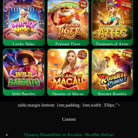
Lucky Neko
Fortune Tiger
Treasures of Aztec
Wild Bandito
Dreams of Macau
Rooster Rumble
table;margin-bottom: 1em;padding: 1em;width: 350px;”>
Content
Oynanış Dinamikleri ve Kurallar: MostBet Slotları