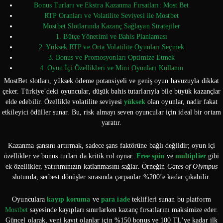
Bonus Turları ve Ekstra Kazanma Fırsatları: Most Bet
RTP Oranları ve Volatilite Seviyesi ile Mostbet
Mostbet Slotlarında Kazanç Sağlayan Stratejiler
1. Bütçe Yönetimi ve Bahis Planlaması
2. Yüksek RTP ve Orta Volatilite Oyunları Seçmek
3. Bonus ve Promosyonları Optimize Etmek
4. Oyun İçi Özellikleri ve Mini Oyunları Kullanın
MostBet slotları, yüksek ödeme potansiyeli ve geniş oyun havuzuyla dikkat
çeker. Türkiye’deki oyuncular, düşük bahis tutarlarıyla bile büyük kazançlar
elde edebilir. Özellikle volatilite seviyesi
yüksek
olan oyunlar, nadir fakat
etkileyici ödüller sunar. Bu, risk almayı seven oyuncular için ideal bir ortam
yaratır.
Kazanma şansını artırmak, sadece şans faktörüne bağlı değildir; oyun içi
özellikler ve bonus turları da kritik rol oynar.
Free spin
ve
multiplier
gibi
ek özellikler, yatırımınızın katlanmasını sağlar. Örneğin
Gates of Olympus
slotunda, serbest dönüşler sırasında çarpanlar %200’e kadar çıkabilir.
Oyunculara
kayıp koruma
ve
para iade
teklifleri sunan bu platform
Mostbet
sayesinde kayıpları sınırlarken kazanç fırsatlarını maksimize eder.
Güncel olarak, yeni kayıt olanlar için %150 bonus ve 100 TL’ye kadar ilk