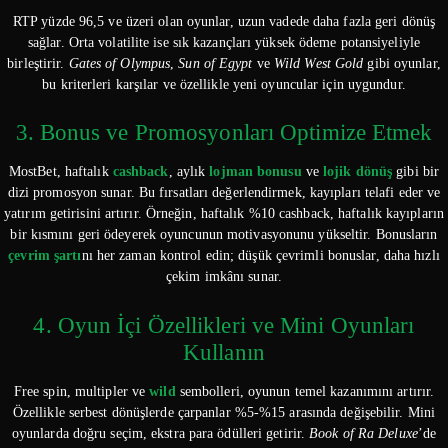
RTP yüzde 96,5 ve üzeri olan oyunlar, uzun vadede daha fazla geri dönüş
sağlar. Orta volatilite ise sık kazançları yüksek ödeme potansiyeliyle
birleştirir.
Gates of Olympus
,
Sun of Egypt
ve
Wild West Gold
gibi oyunlar,
bu kriterleri karşılar ve özellikle yeni oyuncular için uygundur.
3. Bonus ve Promosyonları Optimize Etmek
MostBet, haftalık
cashback
, aylık
lojman bonusu
ve
lojik dönüş
gibi bir
dizi promosyon sunar. Bu fırsatları değerlendirmek, kayıpları telafi eder ve
yatırım getirisini artırır. Örneğin, haftalık %10 cashback, haftalık kayıpların
bir kısmını geri ödeyerek oyuncunun motivasyonunu yükseltir. Bonusların
çevrim şartı
nı her zaman kontrol edin; düşük çevrimli bonuslar, daha hızlı
çekim imkânı sunar.
4. Oyun İçi Özellikleri ve Mini Oyunları
Kullanın
Free spin, multipler ve
wild
sembolleri, oyunun temel kazanımını artırır.
Özellikle serbest dönüşlerde çarpanlar %5‑%15 arasında değişebilir. Mini
oyunlarda doğru seçim, ekstra para ödülleri getirir.
Book of Ra Deluxe
’de