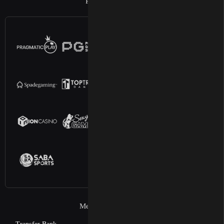
Penyedia Games
Metode Pembayaran