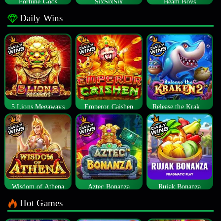
Fortune Gods
SixSixSix
Beam Boys
Daily Wins
5 Lions Megaways
Emperor Caishen
Release the Kraken 2
Wisdom of Athena
Aztec Bonanza
Rujak Bonanza
Hot Games