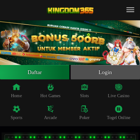
Beranda
Slot Online
Live Casino
Sportsbook
Arcade
Togel Online
Daftar
Login
Poker
Whatsapp
Home
Hot Games
Slots
Live Casino
Telegram
Sports
Arcade
Poker
Togel Online
Livechat