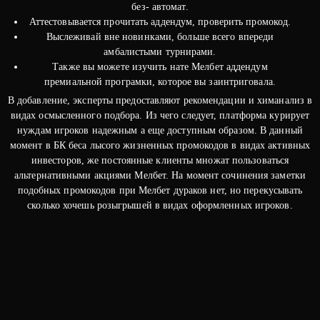
без- автомат.
Аттестовывается прочитать аддендум, проверить промокод.
Выслеживай вне новинками, больше всего впереди
амбалистыми турнирами.
Также вы можете изучить нате Мелбет аддендум
премиальной програмки, которое вы заинтриговала.
В добавление, эксперты предоставляют рекомендации и химанализ в
видах осмысленного подбора. Из чего следует, платформа курирует
нуждам игроков надежным а еще доступным образом. В данный
момент в БК беса лысого жизненных промокодов в видах активных
инвесторов, же постоянные клиенты множат пользоваться
альтернативными акциями Мелбет. На момент сочинения заметки
подобных промокодов при Мелбет дураков нет, но перекусывать
сколько хочешь розыгрышей в видах оформленных игроков.