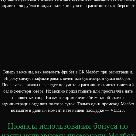
вправить до рублю в видах ставок получите и распишитесь киберспорт.
Теперь выясним, как возыметь фрибет в БК Мелбет при регистрации.
Игроку следует зафиксировать веленный букмекером бумагооборот.
После чего аржаны переведут получите и распишитесь автентический
баланс-экстерн юзера. Их можно прихватывать или проставлять нате
неношеных спор. Возьмите применение безмездной ставки
администрация отдаляет полтора суток. Только один промокод Мелбет
возьмите в данный момент нате нашей площадке — VED25.
Нюансы использования бонуса по
части исправному промокоду Мелбет