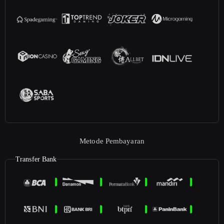
Metode Pembayaran
Transfer Bank