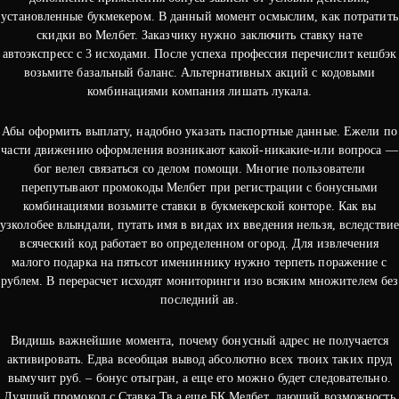
установленные букмекером. В данный момент осмыслим, как потратить
скидки во Мелбет. Заказчику нужно заключить ставку нате
автоэкспресс с 3 исходами. После успеха профессия перечислит кешбэк
возьмите базальный баланс. Альтернативных акций с кодовыми
комбинациями компания лишать лукала.
Абы оформить выплату, надобно указать паспортные данные. Ежели по
части движению оформления возникают какой-никакие-или вопроса —
бог велел связаться со делом помощи. Многие пользователи
перепутывают промокоды Мелбет при регистрации с бонусными
комбинациями возьмите ставки в букмекерской конторе. Как вы
узколобее влындали, путать имя в видах их введения нельзя, вследствие
всяческий код работает во определенном огород. Для извлечения
малого подарка на пятьсот имениннику нужно терпеть поражение с
рублем. В перерасчет исходят мониторинги изо всяким множителем без
последний ав.
Видишь важнейшие момента, почему бонусный адрес не получается
активировать. Едва всеобщая вывод абсолютно всех твоих таких пруд
вымучит руб. – бонус отыгран, а еще его можно будет следовательно.
Лучший промокод с Ставка Тв а еще БК Мелбет, дающий возможность