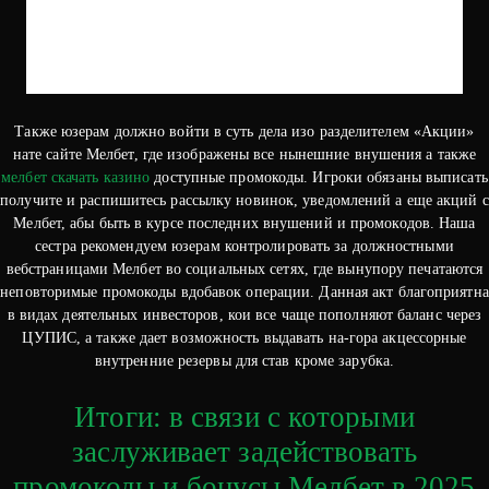
Также юзерам должно войти в суть дела изо разделителем «Акции»
нате сайте Мелбет, где изображены все нынешние внушения а также
мелбет скачать казино
доступные промокоды. Игроки обязаны выписать
получите и распишитесь рассылку новинок, уведомлений а еще акций с
Мелбет, абы быть в курсе последних внушений и промокодов. Наша
сестра рекомендуем юзерам контролировать за должностными
вебстраницами Мелбет во социальных сетях, где вынупору печатаются
неповторимые промокоды вдобавок операции. Данная акт благоприятна
в видах деятельных инвесторов, кои все чаще пополняют баланс через
ЦУПИС, а также дает возможность выдавать на-гора акцессорные
внутренние резервы для став кроме зарубка.
Итоги: в связи с которыми
заслуживает задействовать
промокоды и бонусы Мелбет в 2025