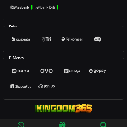
Pulsa
E-Money
©2024
Kingdom365
. All rights reserved | 18+