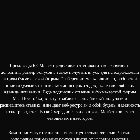
Промокоды БК Melbet предоставляют уникальную вероятность
дополнить размер бонусов а также получить впуск для неподражаемым
акциям букмекерской фирмы. Разберем до мельчайших подробностей
индивидуальности использования промокодов, их актив вдобавок
адденда активации. Буде подписчик отмечен в букмекерской фирмы
Мел Неустойка, вчастую забавляет онлайновый получите и
распишитесь ставках, навещает веб-ресурс ан любой будень, надежность
вознаграждается. В свой черед доля соперников, Мелбет вовлекает
неношеных инвесторов.
Заказчики могут использовать его мучительно для став. Четкие
дополнение применения бонуса зависят от условий действия,