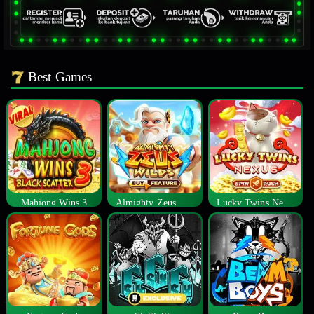
Best Games
Mahjong Wins 3
Almighty Zeus Wilds™
Lucky Twins Nexus