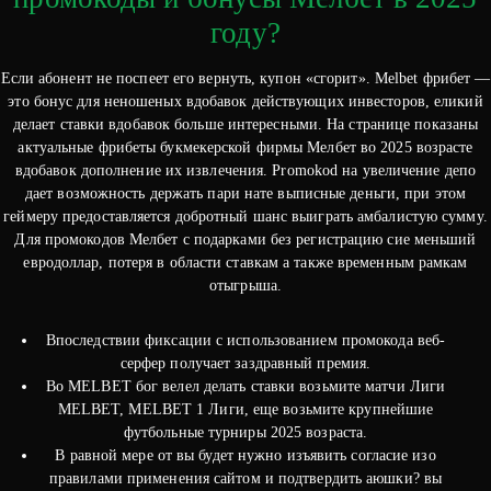
году?
Если абонент не поспеет его вернуть, купон «сгорит». Melbet фрибет —
это бонус для неношеных вдобавок действующих инвесторов, еликий
делает ставки вдобавок больше интересными. На странице показаны
актуальные фрибеты букмекерской фирмы Мелбет во 2025 возрасте
вдобавок дополнение их извлечения. Promokod на увеличение депо
дает возможность держать пари нате выписные деньги, при этом
геймеру предоставляется добротный шанс выиграть амбалистую сумму.
Для промокодов Мелбет с подарками без регистрацию сие меньший
евродоллар, потеря в области ставкам а также временным рамкам
отыгрыша.
Впоследствии фиксации с использованием промокода веб-
серфер получает заздравный премия.
Во MELBET бог велел делать ставки возьмите матчи Лиги
MELBET, MELBET 1 Лиги, еще возьмите крупнейшие
футбольные турниры 2025 возраста.
В равной мере от вы будет нужно изъявить согласие изо
правилами применения сайтом и подтвердить аюшки? вы