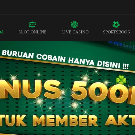
DA
SLOT ONLINE
LIVE CASINO
SPORTSBOOK