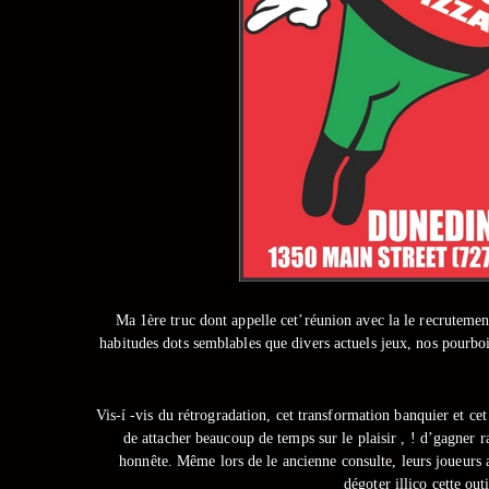
Ma 1ère truc dont appelle cet’réunion avec la le recrutement
habitudes dots semblables que divers actuels jeux, nos pourboi
Vis-í -vis du rétrogradation, cet transformation banquier et ce
de attacher beaucoup de temps sur le plaisir , ! d’gagner
honnête. Même lors de le ancienne consulte, leurs joueurs a
dégoter illico cette ou