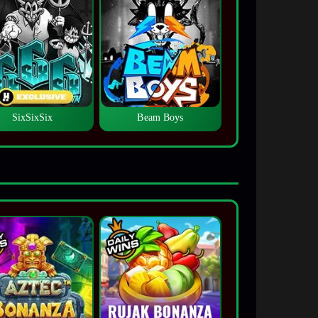
SixSixSix
Beam Boys