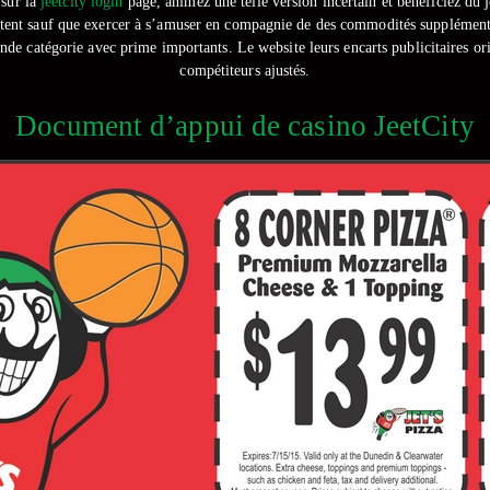
 sur la
jeetcity login
page, animez une telle version incertain et bénéficiez du 
stent sauf que exercer à s’amuser en compagnie de des commodités supplémenta
nde catégorie avec prime importants. Le website leurs encarts publicitaires or
compétiteurs ajustés.
Document d’appui de casino JeetCity