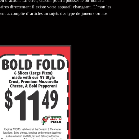
jeu d’action. En effet, chacun pourra pousser le bit bonus à
ires directement il existe votre appareil changeant. L’mon les
ient accomplie d’articles au sujets des type de joueurs ou nos