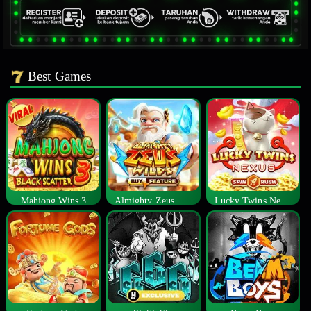
Best Games
Mahjong Wins 3
Almighty Zeus Wilds™
Lucky Twins Nexus