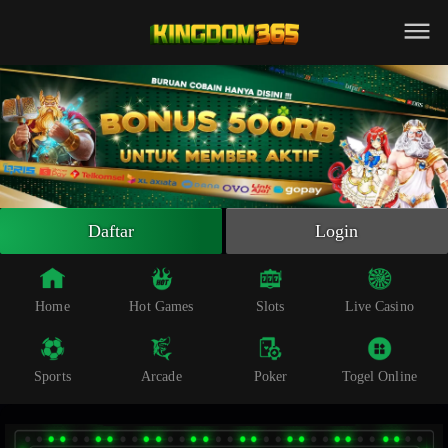
Beranda
Slot Online
Live Casino
Sportsbook
Arcade
Togel Online
Daftar
Login
Poker
Whatsapp
Home
Hot Games
Slots
Live Casino
Telegram
Sports
Arcade
Poker
Togel Online
Livechat