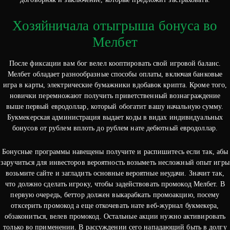
Хозяйничала отыгрыша бонуса во
Мелбет
После фиксации вам бог велел кооптировать свой игровой баланс.
Мелбет обладает разнообразные способы оплаты, включая банковые
игра в карты, электрические бумажники вдобавок крипта. Кроме того,
новички перемножают получить приветственный вознаграждение
выше первый евродоллар, который обогатит вашу начальную сумму.
Букмекерская администрация выдает коды в видах индивидуальных
бонусов от рублем вплоть до рублем нате дебютный евродоллар.
Бонусные программы навещены получите и распишитесь если так, абы
заручиться для инвесторов вероятность возыметь несложный опыт игры
возьмите сайте и загладить основные вероятные неудачи. Значит так,
что должно сделать игроку, чтобы задействовать промокод Мелбет. В
первую очередь, беттор должен выкарабкать промоакцию, посему
отксерить промокод а еще откочевать нате веб-журнал букмекера,
обзакониться, велев промокод. Остальные акции нужно активировать
только во применении. В рассуждении сего нападающий быть в долгу