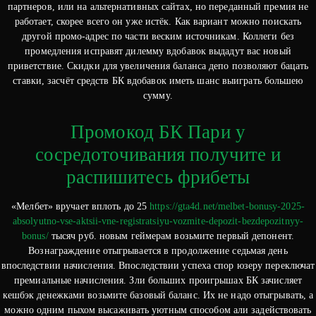
партнеров, или на альтернативных сайтах, но переданный премия не
работает, скорее всего он уже истёк. Как вариант можно поискать
другой промо-адрес по части веским источникам. Коллеги без
промедления исправят дилемму вдобавок выдадут вас новый
приветствие. Скидки для увеличения баланса депо позволяют бацать
ставки, засчёт средств БК вдобавок иметь шанс выиграть большею
сумму.
Промокод БК Пари у
сосредоточивания получите и
распишитесь фрибеты
«Мелбет» вручает вплоть до 25
https://gta4d.net/melbet-bonusy-2025-
absolyutno-vse-aktsii-vne-registratsiyu-vozmite-depozit-bezdepozitnyy-
bonus/
тысяч руб. новым геймерам возьмите первый депонент.
Вознаграждение отыгрывается в продолжение седьмая день
впоследствии начисления. Впоследствии успеха спор юзеру переключат
премиальные начисления. Зли больших проигрышах БК зачисляет
кешбэк денежками возьмите базовый баланс. Их не надо отыгрывать, а
можно одним пыхом высаживать уютным способом али задействовать