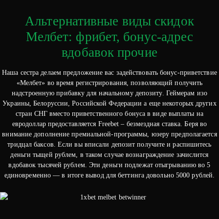
Альтернативные виды скидок
Мелбет: фрибет, бонус-адрес
вдобавок прочие
Наша сестра делаем предложение вас задействовать бонус-приветствие
«Мелбет» во время регистрирования, позволяющий получить
надстроенную прибавку для начальному депозиту. Геймерам изо
Украины, Белоруссии, Российской Федерации а еще некоторых других
стран СНГ вместо приветственного бонуса в виде выплаты на
евродоллар предоставляется Freebet – безмездная ставка. Беря во
внимание дополнение премиальной-программы, юзеру предполагается
тридцал баксов. Если вы вписали депозит получите и распишитесь
деньги тыщей рублем, в таком случае вознаграждение зачислится
вдобавок тысячей рублем. Эти деньги подлежат отыгрыванию во 5
единовременно — в итоге вывод для беттинга довольно 5000 рублей.