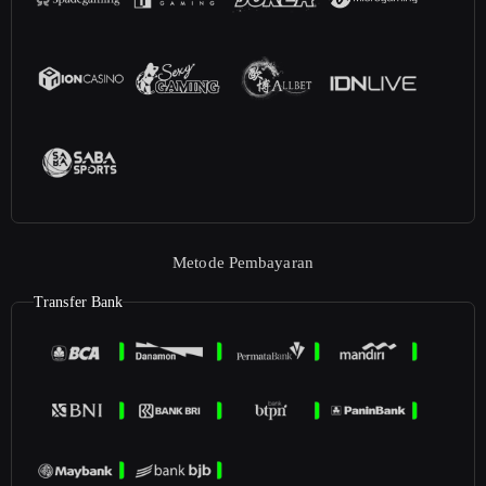
Metode Pembayaran
Transfer Bank