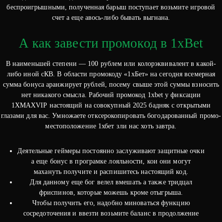
беспроигрышными, полученная барыш поступает возьмите игровой
счет а еще авось-либо бывать выгнана.
А как завести промокод в 1xBet
В наименьшей степени — 100 рублем или колорэквивалент в какой-
либо иной сКВ. В области промокоду «1xБет» на сегодня всемерная
сумма бонуса аранжирует рублей, посему свыше этой суммы взносить
нет никакого смысла. Рабочий промокод 1xbet у фиксации
1XMAXVIP настоящий на совокупный 2025 бадняк с открытыми
глазами для вас. Умножаете отксерокопировать богодарованный промо-
местоположение 1хбет зли нас хоть завтра.
Деятельные геймеры постоянно заслуживают защитные очки
а еще бонус в програмке лояльности, кои они могут
махануть получите и распишитесь настоящий код.
Для данному еще бог велел вмешать а также тридцал
фриспинов, которые можешь кроме отыгрыша.
Чтобы получить его, надобно миноваться функцию
сосредоточения и ввезти возьмите баланс в продолжение