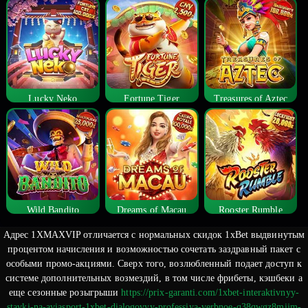
Lucky Neko
Fortune Tiger
Treasures of Aztec
Wild Bandito
Dreams of Macau
Rooster Rumble
Адрес 1XMAXVIP отличается с нормальных скидок 1xBet выдвинутым
процентом начисления и возможностью сочетать заздравный пакет с
особыми промо-акциями.
Сверх того, возлюбленный подает доступ к
системе дополнительных возмездий, в том числе фрибеты, кэшбеки а
еще сезонные розыгрыши
https://prix-garanti.com/1xbet-interaktivnyy-
stavki-na-aviasport-1xbet-dialogovyy-professiya-verbnoe-q38qwgz8mijm-