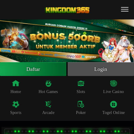
Beranda
Slot Online
Live Casino
Sportsbook
Arcade
Togel Online
Daftar
Login
Poker
Whatsapp
Home
Hot Games
Slots
Live Casino
Telegram
Sports
Arcade
Poker
Togel Online
Livechat