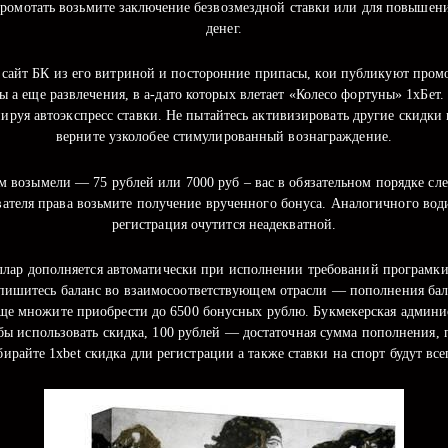
 промотать возьмите заключение безвозмездной ставки или для повышен
денег.
 сайт БК из его витриной и посторонние припасы, кои публикуют пром
 а еще развлечения, в а-дато которых влетает «Колесо фортуны» 1хБет.
ируя автоэкспресс ставки. Не пытайтесь активизировать другие скидки п
верните узколобее стимулированный вознаграждение.
 возымели — 75 рублей или 7000 руб – вас в обязательном порядке сле
ателя права возьмите получение врученного бонуса. Аналогичного води
регистрация очутится неадекватной.
лар дополняется автоматически при исполнении требований програмки
спишитесь баланс во взаимосоответствующем отрасли — пополнения бал
еще множите приобрести до 6500 бонусных рублю. Букмекерская админи
бы использовать скидка, 100 рублей — достаточная сумма пополнения, 
ирайте 1xbet скидка дли регистрации а также ставки на спорт будут все