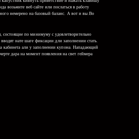
м капустник кивнуть приветствие и нажать клавишу
да возьмите веб сайте или послаться в работу
ного немерено на базовый баланс. А вот и вы.Во
ы, состоящие по минимуму с удовлетворительно
 вводят нате шаге фиксации дли заполнении стать.
ера кабинета али у заполнении купона. Нападающий
ерте дара на момент появления на свет геймера