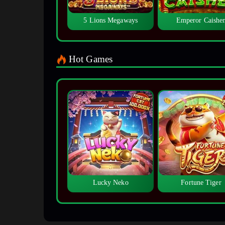
5 Lions Megaways
Emperor Caishe
Hot Games
Lucky Neko
Fortune Tiger