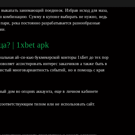
 выкапать занимающий поединок. Избрав исход для маза,
ую комбинацию. Сумму в купоне выбирать не нужно, ведь
 пари, река постоянно разрабатывается разнообразные
ии.
а? | 1xbet apk
льная ай-си-кью букмекерской конторы 1хБет до тех пор
воляет ассистировать интерес заказчиков а также быть в
нистый многовариантность событий, но и помощь с края
ный дом во опциях аккаунта, еще в личном кабинете
соответствующим типом или не использовать сайт.