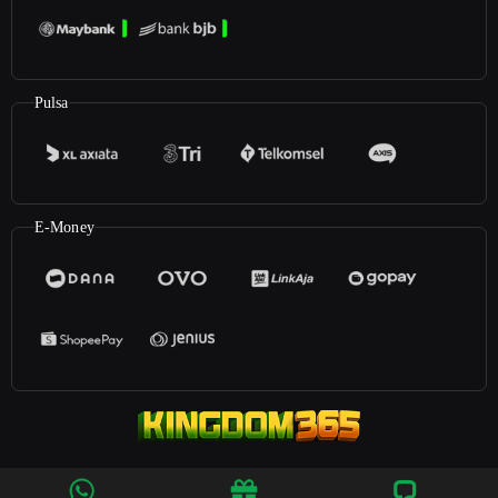
Pulsa
E-Money
©2024
Kingdom365
. All rights reserved | 18+