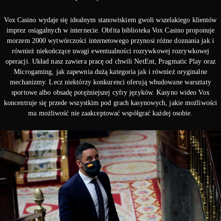
Vox Casino wydaje się idealnym stanowiskiem gwoli wszelakiego klientów
imprez osiągalnych w internecie. Obfita biblioteka Vox Casino proponuje
morzem 2000 wytwórczości internetowego przynosi różne doznania jak i
również niekończące uwagi ewentualności rozrywkowej rozrywkowej
operacji. Układ nasz zawiera pracę od chwili NetEnt, Pragmatic Play oraz
Microgaming, jak zapewnia dużą kategoria jak i również oryginalne
mechanizmy. Lecz niektórzy konkurenci oferują wbudowane warsztaty
sportowe albo obsadę potężniejszej cyfry języków. Kasyno wideo Vox
koncentruje się przede wszystkim pod grach kasynowych, jakie możliwości
ma możliwość nie zaakceptować współgrać każdej osobie.