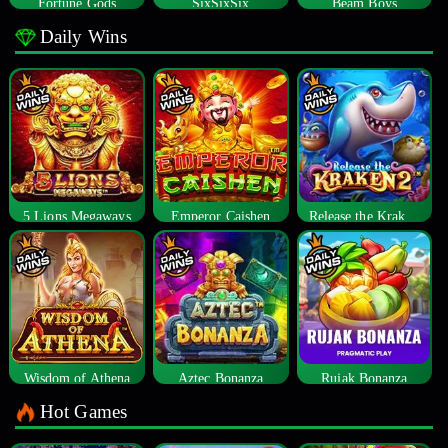
Fortune Gods
SixSixSix
Beam Boys
Daily Wins
5 Lions Megaways
Emperor Caishen
Release the Kraken 2
Wisdom of Athena
Aztec Bonanza
Rujak Bonanza
Hot Games