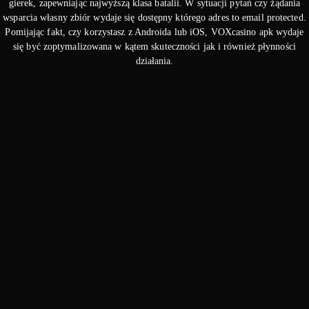
gierek, zapewniając najwyższą klasa batalii. W sytuacji pytań czy żądania
wsparcia własny zbiór wydaje się dostępny którego adres to email protected.
Pomijając fakt, czy korzystasz z Androida lub iOS, VOXcasino apk wydaje
się być zoptymalizowana w kątem skuteczności jak i również płynności
działania.