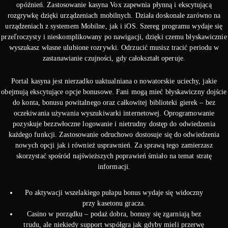
opóźnień. Zastosowanie kasyna Vox zapewnia płynną i ekscytującą
rozgrywkę dzięki urządzeniach mobilnych. Działa doskonale zarówno na
urządzeniach z systemem Mobilne, jak i iOS. Szereg programu wydaje się
przeľroczysty i nieskomplikowany po nawigacji, dzięki czemu błyskawicznie
wyszukasz własne ulubione rozrywki. Odrzucić musisz tracić periodu w
zastanawianie czujności, gdy całokształt operuje.
Portal kasyna jest nierzadko uaktualniana o nowatorskie uciechy, jakie
obejmują ekscytujące opcje bonusowe. Fani mogą mieć błyskawiczny dojście
do konta, bonusu powitalnego oraz całkowitej biblioteki gierek – bez
oczekiwania używania wyszukiwarki internetowej. Oprogramowanie
pozyskuje bezzwłoczne logowanie i nietrudny dostęp do odwiedzenia
każdego funkcji. Zastosowanie odruchowo dostosuje się do odwiedzenia
nowych opcji jak i również usprawnień. Za sprawą tego zamierzasz
skorzystać spośród najświeższych poprawień śmiało na temat stratę
informacji.
Po aktywacji wszelakiego pułapu bonus wydaje się widoczny
przy kasetonu gracza.
Casino w porządku – podaż dobra, bonusy się zgarniają bez
trudu, ale niekiedy support współgra jak gdyby mieli przerwę