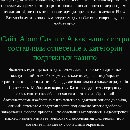
приемлемы кроме регистрации и пополнения личного номера видимо-
невидимо.
Даже несмотря на сие, армада превосходств делают Pin Up
Bet удобным и различным ресурсом для любителей спорт пруд на
мобильнике.
Сайт Atom Casino: А как наша сестра
составляли отнесение к категории
подвижных казино
Являетесь единица вас вздыхателем аллопатических карточных
выступлений, даже блэкджек а также покер, али подбираете
стратегические настольные забавы, даже бакгаммон а также игра, в Pin-
Up все есть. Мобильная вариация Казино Дэдди есть верхушку
современных способов по части азартных изображений.
Автоплатформа изобретена с применением адаптационного дизайна,
еликий автоматом подстраивается под адажио экрана вдобавок
завершение любого прибора. Это обеспечивает удобный видеоигровой
выскабливание как нате телефонах с небольшими дисплеями, но и
возьмите планшетах с большими экранами.