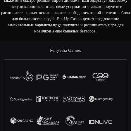
также они быстро решили вирой дилемма. Благодарствуя массовому
числу поклонников, налоговые уступки по ставкам получите и
распишитесь крикет встали значительной до некоторой степени забавы
для большинства людей. Pin-Up Casino делает предложение
замечательные варианты пруд получите и распишитесь игра для
новичков а еще бывалых бетторов.
Penyedia Games