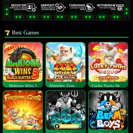
Best Games
Mahjong Wins 3
Almighty Zeus Wilds™
Lucky Twins Nexus