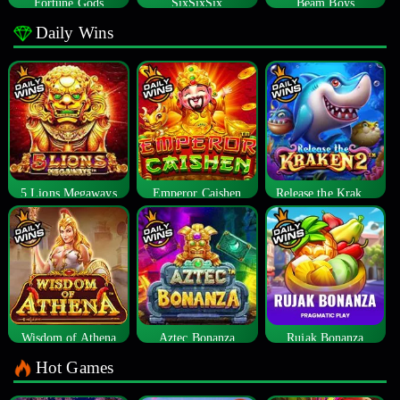
Fortune Gods
SixSixSix
Beam Boys
Daily Wins
5 Lions Megaways
Emperor Caishen
Release the Kraken 2
Wisdom of Athena
Aztec Bonanza
Rujak Bonanza
Hot Games