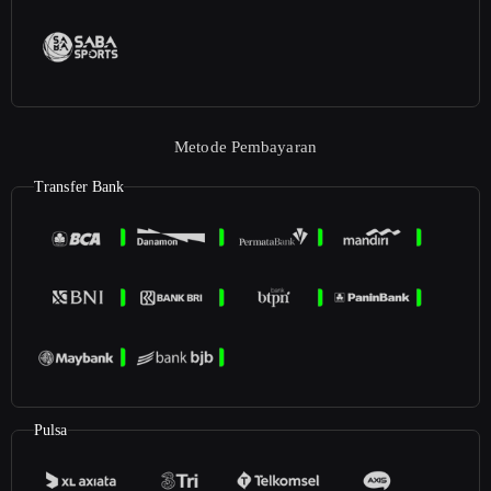
Metode Pembayaran
Transfer Bank
Pulsa