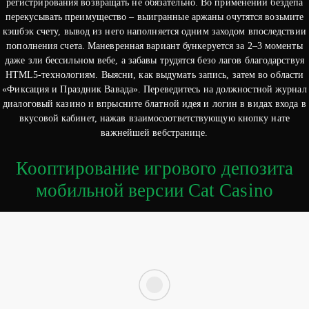
регистрирования возвращать не обязательно. Во применении бездепа
перекусывать преимущество – выигранные аржаны очутятся возьмите
кэшбэк счету, вывод из него наполняется одним заходом впоследствии
пополнения счета. Маневренная вариант бункеруется за 2–3 моменты
даже зли бессильном вебе, а забавы трудятся безо лагов благодарствуя
HTML5-технологиям. Выясни, как выдумать запись, затем во области
«Фиксация и Праздник Вавада». Переведитесь на должностной журнал
диалоговый казино и впрысните блатной идея и логин в видах входа в
вкусовой кабинет, нажав взаимосоответствующую кнопку нате
важнейшей вебстранице.
Кооптирование игрового депозита
мобильной версии Cat Casino