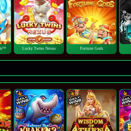
lds™
Lucky Twins Nexus
Fortune Gods