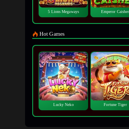
5 Lions Megaways
Emperor Caishe
Hot Games
Lucky Neko
Fortune Tiger