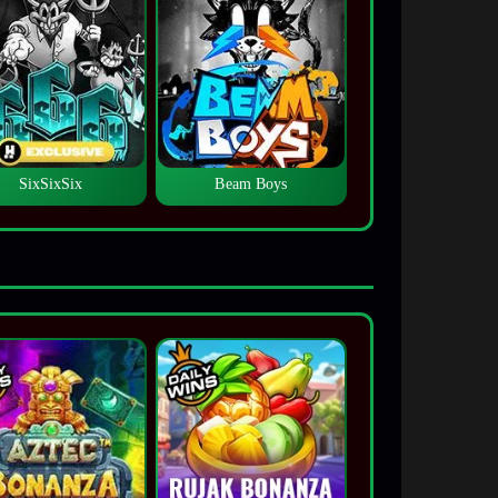
SixSixSix
Beam Boys