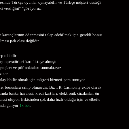
anesinde Türkçe oyunlar oynayabilir ve Türkçe müşteri desteği
eti verdiğini” “görüyoruz.
e kazançlarının ödenmesini talep edebilmek için gerekli bonus
lması pek olası değildir.
p olabilir.
 operatörleri kara listeye almıştı.
ipuçları ve püf noktaları sunmaktayız.
sunar.
laşılabilir olmak için müşteri hizmeti para sunuyor.
ere, bonuslara sahip olmasıdır. Biz TR. Casinority ekibi olarak
ında banka havalesi, kredi kartları, elektronik cüzdanlar, ön
esi oluyor. Eskisinden çok daha hızlı olduğu için ve elbette
ında geliyor
1x bet
.