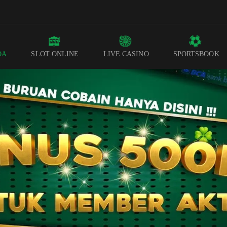
DA
SLOT ONLINE
LIVE CASINO
SPORTSBOOK