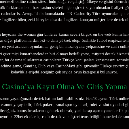
merkezli online casino sitesi, bulunduğu ve çalıştığı ülkeye vergisini ödemek 
k farklardan biri, bazı casino siteleri hiçbir şirket kaydı olmadan faaliyet gös
 casinolar ise Avrupa’da bulunmaktadır. TR. Casinority Türk oyuncular için en 
 İngilizce bilen, zeki bireyler olsa da, İngilizce konuşan müşterilere destek o
 heyecanı the woman gün binlerce kumar severi birçok on the web kumarhaned
 diğer platformlardan %2–5 daha yüksek olup, özellikle futbol empieza tenis
 en yeni accident oyunlarına, geniş bir masa oyunu yelpazesine ve canlı onlin
 çevrimiçi kumarhanelerden biri olmayı hedefliyorsa, müşteri destek hizmetin
, bu de uma uluslararası casinoların Türkçe konuşanları kapsamasını zorunlu 
 machine game, Gaming Club veya CasinoMaxi gibi güvenilir Türkçe çevrimiçi 
kolaylıkla erişebileceğiniz çok sayıda oyun kategorisi bulunuyor.
Casino’ya Kayıt Olma Ve Giriş Yapma
 sorun yaşadığınızda destek hattını kullanabilirsiniz. Bets10 ayrıca Türk onl
yecanını yaşayabilir, Türk pokeri, sanal spor oyunlari, rulet ve slot oyunlari 
bileceğiniz bonus fırsatlarına gelecek olursak, yeni hesap açan oyuncular ilk 
ıyorlar. 22bet ek olarak, canlı destek ve müşteri temsilciliği hizmetleri de su