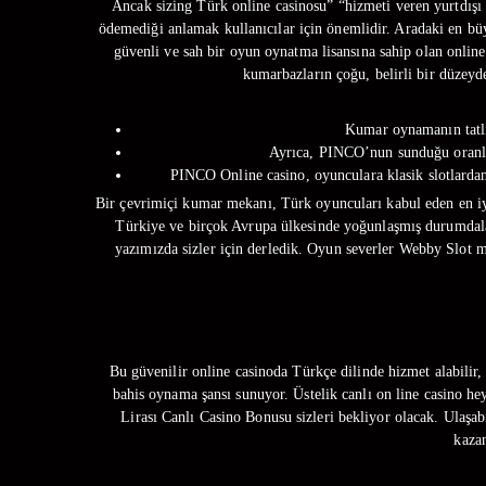
Ancak sizing Türk online casinosu” “hizmeti veren yurtdışı 
ödemediği anlamak kullanıcılar için önemlidir. Aradaki en büyü
güvenli ve sah bir oyun oynatma lisansına sahip olan online
kumarbazların çoğu, belirli bir düzeyde
Kumar oynamanın tatlı
Ayrıca, PINCO’nun sunduğu oranlar
PINCO Online casino, oyunculara klasik slotlardan
Bir çevrimiçi kumar mekanı, Türk oyuncuları kabul eden en iyi
Türkiye ve birçok Avrupa ülkesinde yoğunlaşmış durumdalar
yazımızda sizler için derledik. Oyun severler Webby Slot
Bu güvenilir online casinoda Türkçe dilinde hizmet alabilir,
bahis oynama şansı sunuyor. Üstelik canlı on line casino he
Lirası Canlı Casino Bonusu sizleri bekliyor olacak. Ulaşa
kazan