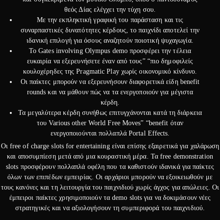
θεός Δίας ελέγχει την τύχη σου.
Με την εκπληκτική γραφική του παράσταση και τις
συναρπαστικές δυνατότητες κέρδους, το παιχνίδι αποτελεί την
ιδανική επιλογή για όσους αναζητούν ποιοτική ψυχαγωγία.
Το Gates involving Olympus demo προσφέρει την τέλεια
ευκαιρία να εξερευνήσετε έναν από τους” “πιο δημοφιλείς
κουλοχέρηδες της Pragmatic Play χωρίς οικονομικό κίνδυνο.
Οι παίκτες μπορούν να εξερευνήσουν διαφορετικά είδη benefit
rounds και να μάθουν πώς να τα ενεργοποιούν για μέγιστα
κέρδη.
Τα μεγαλύτερα κέρδη συνήθως επιτυγχάνονται κατά τη διάρκεια
του Various other World Free Moves” “benefit όταν
ενεργοποιούνται πολλαπλά Portal Effects.
Οι free of charge slots for entertaining είναι επίσης εξαιρετικά για χαλάρωση
και αποσυμπίεση μετά από μια κουραστική μέρα. Τα free demonstration
slots προσφέρουν πολλαπλά οφέλη που τα καθιστούν ιδανικά για παίκτες
όλων των επιπέδων εμπειρίας. Οι αρχάριοι μπορούν να εξοικειωθούν με
τους κανόνες και τη λειτουργία του παιχνιδιού χωρίς άγχος για απώλειες. Οι
έμπειροι παίκτες χρησιμοποιούν τα demo slots για να δοκιμάσουν νέες
στρατηγικές και να αξιολογήσουν τη συμπεριφορά του παιχνιδιού.