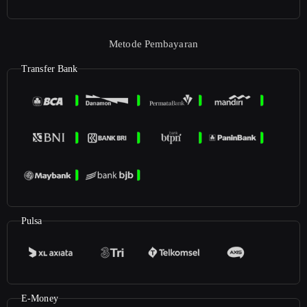
Metode Pembayaran
Transfer Bank
Pulsa
E-Money