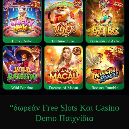
Lucky Neko
Fortune Tiger
Treasures of Aztec
Wild Bandito
Dreams of Macau
Rooster Rumble
“δωρεάν Free Slots Και Casino
Demo Παιχνίδια