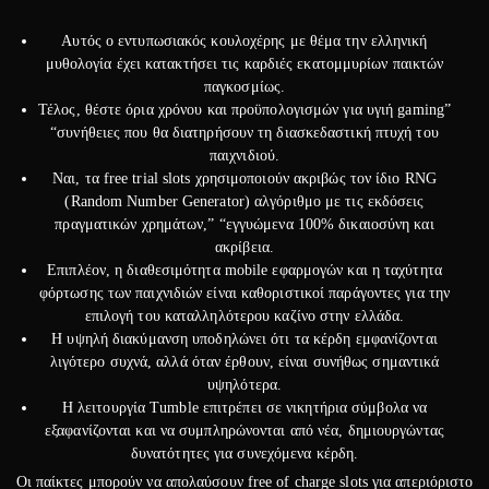
Αυτός ο εντυπωσιακός κουλοχέρης με θέμα την ελληνική
μυθολογία έχει κατακτήσει τις καρδιές εκατομμυρίων παικτών
παγκοσμίως.
Τέλος, θέστε όρια χρόνου και προϋπολογισμών για υγιή gaming”
“συνήθειες που θα διατηρήσουν τη διασκεδαστική πτυχή του
παιχνιδιού.
Ναι, τα free trial slots χρησιμοποιούν ακριβώς τον ίδιο RNG
(Random Number Generator) αλγόριθμο με τις εκδόσεις
πραγματικών χρημάτων,” “εγγυώμενα 100% δικαιοσύνη και
ακρίβεια.
Επιπλέον, η διαθεσιμότητα mobile εφαρμογών και η ταχύτητα
φόρτωσης των παιχνιδιών είναι καθοριστικοί παράγοντες για την
επιλογή του καταλληλότερου καζίνο στην ελλάδα.
Η υψηλή διακύμανση υποδηλώνει ότι τα κέρδη εμφανίζονται
λιγότερο συχνά, αλλά όταν έρθουν, είναι συνήθως σημαντικά
υψηλότερα.
Η λειτουργία Tumble επιτρέπει σε νικητήρια σύμβολα να
εξαφανίζονται και να συμπληρώνονται από νέα, δημιουργώντας
δυνατότητες για συνεχόμενα κέρδη.
Οι παίκτες μπορούν να απολαύσουν free of charge slots για απεριόριστο