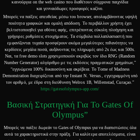
καινούργια on the web casino που διαθέτουν σύγχρονα παιχνίδια
και γενναιόδωρες προσφορές καζίνο.
Μπορείς να παίξεις απευθείας μέσω του browser, απολαμβάνοντας υψηλή
ποιότητα γραφικών και ομαλή απόδοση. Το περιβάλλον χρήστη έχει
βελτιστοποιηθεί για οθόνες αφής, επιτρέποντας εύκολη πλοήγηση και
γρήγορες ρυθμίσεις στοιχήματος. Τα σύμβολα πολλαπλασιαστή που
εμφανίζονται τυχαία προσφέρουν ακόμα μεγαλύτερες πιθανότητες να
κερδίσεις μεγάλα ποσά, αυξάνοντας τις πληρωμές από 2x έως και 500x.
Ναι, τα free demo slots χρησιμοποιούν ακριβώς τον ίδιο RNG (Random
Number Generator) αλγόριθμο με τις εκδόσεις πραγματικών χρημάτων,”
“εγγυώμενα 100% δικαιοσύνη και ακρίβεια. Το Tome of Madness
Demonstration διαχειρίζεται από την Instant N. Versus., εγγεγραμμένη υπό
τον αριθμό, με έδρα στη διεύθυνση Welrox 1B, Willemstad, Curaçao.”
https://gatesofolympus-app.com/
Βασική Στρατηγική Για Το Gates Of
Olympus”
Μπορείς να παίξτε δωρεάν το Gates of Olympus για να διαπιστώσεις όλα
αυτά τα χαρακτηριστικά στην πράξη. Για καλύτερα αποτελέσματα, είναι