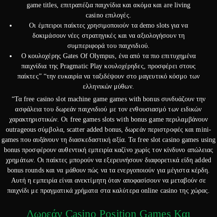
game titles, επιτραπέζια παιχνίδια και ακόμα και are living
casino επιλογές.
Οι έμπειροι παίκτες χρησιμοποιούν τα demo slots για να
δοκιμάσουν νέες στρατηγικές και να αξιολογήσουν τη
συμπεριφορά του παιχνιδιού.
Ο κουλοχέρης Gates Of Olympus, ένα από τα πιο επιτυχημένα
παιχνίδια της Pragmatic Play κουλοχέρηδες, προσφέρει στους
παίκτες” “την ευκαιρία να ταξιδέψουν στο μαγευτικό κόσμο των
ελληνικών μύθων.
“Τα free casino slot machine game games with bonus συνδυάζουν την
ασφάλεια του δωρεάν παιχνιδιού με τον ενθουσιασμό των ειδικών
χαρακτηριστικών. Οι free games slots with bonus game περιλαμβάνουν
outrageous σύμβολα, scatter added bonus, δωρεάν περιστροφές και mini-
games που αυξάνουν τη διασκεδαστική αξία. Τα free slot casino games using
bonus προσφέρουν αυθεντική εμπειρία καζίνο χωρίς τον κίνδυνο απώλειας
χρημάτων. Οι παίκτες μπορούν να εξερευνήσουν διαφορετικά είδη added
bonus rounds και να μάθουν πώς να τα ενεργοποιούν για μέγιστα κέρδη.
Αυτή η εμπειρία είναι ανεκτίμητη όταν αποφασίσουν να μεταβούν σε
παιχνίδι με πραγματικά χρήματα στα καλύτερα online casino της χώρας.
Δωρεάν Casino Position Games Και