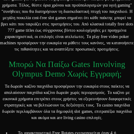
χρήματα. Τέλος, θέστε όρια χρόνου και προϋπολογισμών για υγιή gaming”
“συνήθειες που θα διατηρήσουν τη διασκεδαστική πτυχή του παιχνιδιού. Η
μεγάλη ποικιλία cost-free slot games σημαίνει ότι κάθε παίκτης μπορεί να
βρει κάτι που ταιριάζει στις προτιμήσεις του. Από κλασικά totally free slots
777 game titles έως σύγχρονους βίντεο κουλοχέρηδες με προηγμένα
χαρακτηριστικά, οι επιλογές είναι ατελείωτες. Τα play free video poker
machines προσφέρουν την ευκαιρία να μάθετε τους κανόνες, να κατανοήσετε
τις πιθανότητες και να αναπτύξετε προσωπικές προτιμήσεις.
Μπορώ Να Παίξω Gates Involving
Olympus Demo Χωρίς Εγγραφή;
Τα δωρεάν καζίνο παιχνίδια προσφέρουν την ευκαιρία στους παίκτες να
απολαύσουν παιχνίδια καζίνο δωρεάν χωρίς περιορισμούς. Το καζίνο με
εικονικά χρήματα επιτρέπει στους χρήστες να εξερευνήσουν διαφορετικές
στρατηγικές και να βελτιώσουν τις δεξιότητές τους. Τα casino παιχνίδια
δωρεάν περιλαμβάνουν όλα τα δημοφιλή slot games, επιτραπέζια παιχνίδια
και ακόμα και are living casino επιλογές.
Το χαρακτηριστικό Free Rotates ενεργοποιείται όταν 4 ή