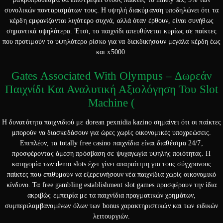
συνολικών πονταρισμάτων τους. Η υψηλή διακύμανση υποδηλώνει ότι τα
κέρδη εμφανίζονται λιγότερο συχνά, αλλά όταν έρθουν, είναι συνήθως
σημαντικά υψηλότερα. Έτσι, το παιχνίδι απευθύνεται κυρίως σε παίκτες
που προτιμούν το υψηλότερο ρίσκο για να διεκδικήσουν μεγάλα κέρδη έως
και x5000.
Gates Associated With Olympus – Δωρεάν
Παιχνίδι Και Αναλυτική Αξιολόγηση Του Slot
Machine (
Η δυνατότητα παιχνιδιού με dorean pexnidia kazino σημαίνει ότι οι παίκτες
μπορούν να διασκεδάσουν για ώρες χωρίς οικονομικές υποχρεώσεις.
Επιπλέον, τα totally free casino παιχνίδια είναι διαθέσιμα 24/7,
προσφέροντας άμεση πρόσβαση σε ψυχαγωγία υψηλής ποιότητας. Η
κατηγορία των demo slots έχει γίνει απαραίτητη για τους σύγχρονους
παίκτες που επιθυμούν να εξερευνήσουν νέα παιχνίδια χωρίς οικονομικό
κίνδυνο. Τα free gambling establishment slot games προσφέρουν την ίδια
ακριβώς εμπειρία με τα παιχνίδια πραγματικών χρημάτων,
συμπεριλαμβανομένων όλων των bonus χαρακτηριστικών και των ειδικών
λειτουργιών.