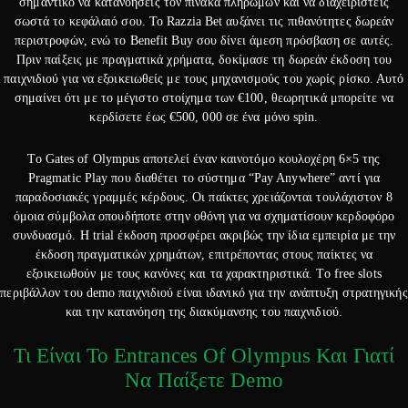
σημαντικό να κατανοήσεις τον πίνακα πληρωμών και να διαχειριστείς
σωστά το κεφάλαιό σου. Το Razzia Bet αυξάνει τις πιθανότητες δωρεάν
περιστροφών, ενώ το Benefit Buy σου δίνει άμεση πρόσβαση σε αυτές.
Πριν παίξεις με πραγματικά χρήματα, δοκίμασε τη δωρεάν έκδοση του
παιχνιδιού για να εξοικειωθείς με τους μηχανισμούς του χωρίς ρίσκο. Αυτό
σημαίνει ότι με το μέγιστο στοίχημα των €100, θεωρητικά μπορείτε να
κερδίσετε έως €500, 000 σε ένα μόνο spin.
Το Gates of Olympus αποτελεί έναν καινοτόμο κουλοχέρη 6×5 της
Pragmatic Play που διαθέτει το σύστημα “Pay Anywhere” αντί για
παραδοσιακές γραμμές κέρδους. Οι παίκτες χρειάζονται τουλάχιστον 8
όμοια σύμβολα οπουδήποτε στην οθόνη για να σχηματίσουν κερδοφόρο
συνδυασμό. Η trial έκδοση προσφέρει ακριβώς την ίδια εμπειρία με την
έκδοση πραγματικών χρημάτων, επιτρέποντας στους παίκτες να
εξοικειωθούν με τους κανόνες και τα χαρακτηριστικά. Το free slots
περιβάλλον του demo παιχνιδιού είναι ιδανικό για την ανάπτυξη στρατηγικής
και την κατανόηση της διακύμανσης του παιχνιδιού.
Τι Είναι Το Entrances Of Olympus Και Γιατί
Να Παίξετε Demo