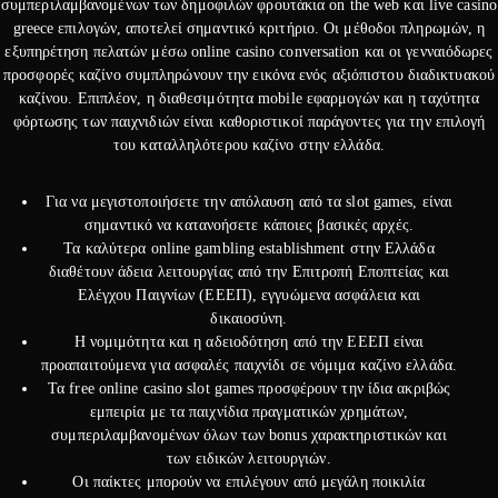
συμπεριλαμβανομένων των δημοφιλών φρουτάκια on the web και live casino
greece επιλογών, αποτελεί σημαντικό κριτήριο. Οι μέθοδοι πληρωμών, η
εξυπηρέτηση πελατών μέσω online casino conversation και οι γενναιόδωρες
προσφορές καζίνο συμπληρώνουν την εικόνα ενός αξιόπιστου διαδικτυακού
καζίνου. Επιπλέον, η διαθεσιμότητα mobile εφαρμογών και η ταχύτητα
φόρτωσης των παιχνιδιών είναι καθοριστικοί παράγοντες για την επιλογή
του καταλληλότερου καζίνο στην ελλάδα.
Για να μεγιστοποιήσετε την απόλαυση από τα slot games, είναι
σημαντικό να κατανοήσετε κάποιες βασικές αρχές.
Τα καλύτερα online gambling establishment στην Ελλάδα
διαθέτουν άδεια λειτουργίας από την Επιτροπή Εποπτείας και
Ελέγχου Παιγνίων (ΕΕΕΠ), εγγυώμενα ασφάλεια και
δικαιοσύνη.
Η νομιμότητα και η αδειοδότηση από την ΕΕΕΠ είναι
προαπαιτούμενα για ασφαλές παιχνίδι σε νόμιμα καζίνο ελλάδα.
Τα free online casino slot games προσφέρουν την ίδια ακριβώς
εμπειρία με τα παιχνίδια πραγματικών χρημάτων,
συμπεριλαμβανομένων όλων των bonus χαρακτηριστικών και
των ειδικών λειτουργιών.
Οι παίκτες μπορούν να επιλέγουν από μεγάλη ποικιλία