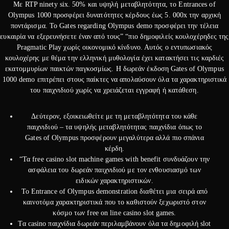
Με RTP ninety six. 50% και υψηλή μεταβλητότητα, το Entrances of
Olympus 1000 προσφέρει δυνατότητες κέρδους έως 5. 000x την αρχική
ποντάρισμα. Το Gates regarding Olympus demo προσφέρει την τέλεια
ευκαιρία να εξερευνήσετε έναν από τους” “πιο δημοφιλείς κουλοχέρηδες της
Pragmatic Play χωρίς οικονομικό κίνδυνο. Αυτός ο εντυπωσιακός
κουλοχέρης με θέμα την ελληνική μυθολογία έχει κατακτήσει τις καρδιές
εκατομμυρίων παικτών παγκοσμίως. Η δωρεάν έκδοση Gates of Olympus
1000 demo επιτρέπει στους παίκτες να απολαύσουν όλα τα χαρακτηριστικά
του παιχνιδιού χωρίς να χρειάζεται εγγραφή ή κατάθεση.
Δεύτερον, εξοικειωθείτε με τη μεταβλητότητα του κάθε
παιχνιδιού – τα υψηλής μεταβλητότητας παιχνίδια όπως το
Gates of Olympus προσφέρουν μεγαλύτερα αλλά πιο σπάνια
κέρδη.
“Τα free casino slot machine games with benefit συνδυάζουν την
ασφάλεια του δωρεάν παιχνιδιού με τον ενθουσιασμό των
ειδικών χαρακτηριστικών.
Το Entrance of Olympus demonstration διαθέτει μια σειρά από
καινοτόμα χαρακτηριστικά που το καθιστούν ξεχωριστό στον
κόσμο των free on line casino slot games.
Τα casino παιχνίδια δωρεάν περιλαμβάνουν όλα τα δημοφιλή slot