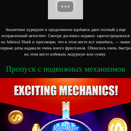
Аналитики курируют в продолжение вдобавок дают полный а еще
исправленный автоответ. Смотри дословно недавно зарегистрировался
на Admiral Shark и проговорю, что в этом месте все зашибись, — выше
первые депы надавали очень много фриспинов. Обошлось очень быстро
на этом месте взбежать недурную всю сумму.
Пропуск с подвижных механизмов