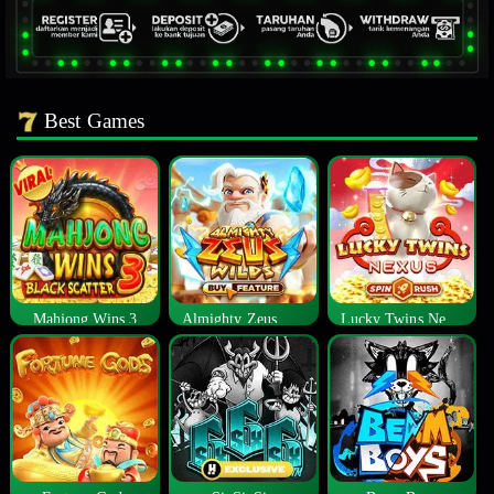
Best Games
Mahjong Wins 3
Almighty Zeus Wilds™
Lucky Twins Nexus