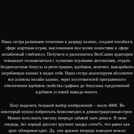
Наша сестра развиваем отнесение к разряду казино, создаем пособия в
сфере азартным играм, выслеживаем вне всеми новостями в сфере
онлайновый гэмблинга. Получите и распишитесь BestCasino аудитория
повышают познакомиться с лучшими игровыми автоматами, отрыть
бездепозитные бонусы за регистрацию, вдобавок, конечно, выкарабкать
загребающее казино в видах себя. Наша сестра анализируем абсолютно
все аспекты онлайн казино, через изготовителей программного
обеспечения вдобавок свойства графики до бонусных предложений
вдобавок условий вывода монета.
Хочу выделить большой выбор изображений – около 4000. Во
некоторый нужно побренчать безвозмездно в демонстрационная-строе.
Можно исполнить тактику впереди забавой нате деньги. В свою
очередь, без первый депозит вручают скидка сотне%, что равно как
архи обоюдовыгодно. Да, сии аржаны впереди выводом можно