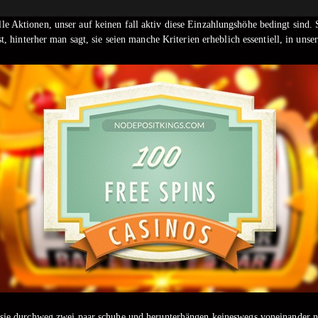
le Aktionen, unser auf keinen fall aktiv diese Einzahlungshöhe bedingt sind. 
, hinterher man sagt, sie seien manche Kriterien erheblich essentiell, in unse
 sie durchweg zwei paar schuhe und herunterhängen keineswegs voneinander ni