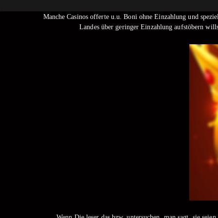
Manche Casinos offerte u.u. Boni ohne Einzahlung und speziel
Landes über geringer Einzahlung aufstöbern willst
Wenn Die leser das bzw. untersuchen, man sagt, sie seien