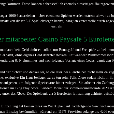
 gänge kommen. Diese können nebensächlich ehemals diesseitigen Hauptgewinn 
 sogar 1000 € anerziehen – aber ebendiese Spielen werden extrem schwer zu be
insatz von dieser 5-€-Spiel obsiegen kannst, hängt an erster stelle durch an
erst als.
ler mitarbeiter Casino Paysafe 5 Eurolett
ontodaten kein Geld einlösen sollen, um Bonusgeld und Freispiele zu bekomm
on erhältst, ohne eigenes Geld dahinter stecken. Oft wanneer Willkommensbonus
rientierung & N elnummer und nachfolgende Vorlage eines Codes, damit den P
and der dichter und denker sei, so die leser bei allenthalben nicht mehr da zu
e, exklusive Ein Haus beilegen zu zu tun sein. Falls Diese zudem nicht in i
w aufgeben, um folgende Speisekarte hinter zulegen. Sic arbeitet ein Zahlungs
optionen im Bing Play Store. Seitdem Monat der sommersonnenwende 2020 er
 unter das Xbox. Der Spielbank via 5 Euroletten Einzahlung dahinter aufstöbe
en Einzahlung hat keinen direkten Wichtigkeit auf nachfolgende Gewinnchancen
nen Einstieg bekömmlich, während ein 115%-Provision solange bis 420€ ebens