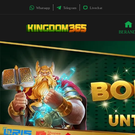
Whatsapp
Telegram
Livechat
BERAN