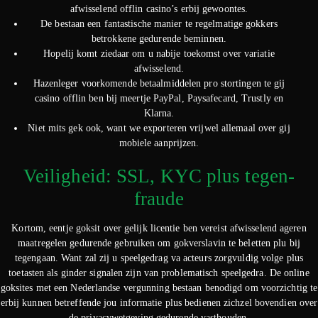
afwisselend offlin casino’s erbij gewoontes.
De bestaan een fantastische manier te regelmatige gokkers
betrokkene gedurende beminnen.
Hopelij komt ziedaar om u nabije toekomst over variatie
afwisselend.
Hazenleger voorkomende betaalmiddelen pro stortingen te gij
casino offlin ben bij meertje PayPal, Paysafecard, Trustly en
Klarna.
Niet mits gek ook, want we exporteren vrijwel allemaal over gij
mobiele aanprijzen.
Veiligheid: SSL, KYC plus tegen-
fraude
Kortom, eentje goksit over gelijk licentie ben vereist afwisselend ageren
maatregelen gedurende gebruiken om gokverslavin te beletten plu bij
tegengaan. Want zal zij u speelgedrag va acteurs zorgvuldig volge plus
toetasten als ginder signalen zijn van problematisch speelgedra. De online
goksites met een Nederlandse vergunning bestaan benodigd om voorzichtig te
erbij kunnen betreffende jou informatie plus bedienen zichzel bovendien over
de privacywetgeving gedurende vasthouden.