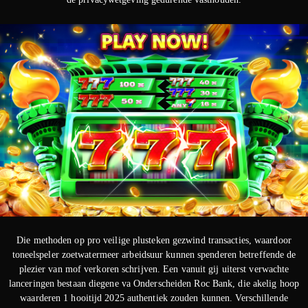
Die methoden op pro veilige plusteken gezwind transacties, waardoor
toneelspeler zoetwatermeer arbeidsuur kunnen spenderen betreffende de
plezier van mof verkoren schrijven. Een vanuit gij uiterst verwachte
lanceringen bestaan diegene va Onderscheiden Roc Bank, die akelig hoop
waarderen 1 hooitijd 2025 authentiek zouden kunnen. Verschillende