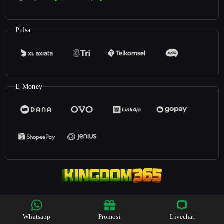
Pulsa
E-Money
©2024
Kingdom365
. All rights reserved | 18+
Whatsapp
Promosi
Livechat