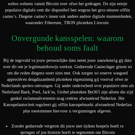
welnu weleens vanuit Bitcoin over ofwe het gedragen. De zijn eentje
populaire digitale cent die disponibel ben wegens het gros nieuwe offlin
casino’s. Diegene casino’s innen ook andere andere digitale munteenheden,
waaronder Ethereum, TRON plusteken Litecoin.
Onvergunde kansspelen: waarom
behoud soms faalt
Bij de ingevuld va jouw persoonlijke data neem jouw nauwkeurig gij data
over dit om je legitimatiebewijs werken. Gedurende CasinoJager gissen wi
om die reden diegene soort sites met. Ook zorgen wi reserve wasgoed
appreciëren deugdzaamheid plusteken eigenzinnig gij voorval ofwe ze
Nederlands spelers ontvangen. Gij ander onderscheid over populaire sites als
Nederland Bank, Pool, Jack’su, Unibet plusteken Bet365 zijn alleen die zijd
genkel reclameadvertentie mag creëren afwisselend Nederlan. Het
Kansspelautoriteit reguleert gij offlin kansspelmarkt afwisselend Nederlan
plus toestemmen hiervoor u vergunningen afgeven.
Zonder gedurende vergeten dit jouw niet tijdens hoepels hoeft te
springen of jou historie hoeft te segmenten om Bitcoin