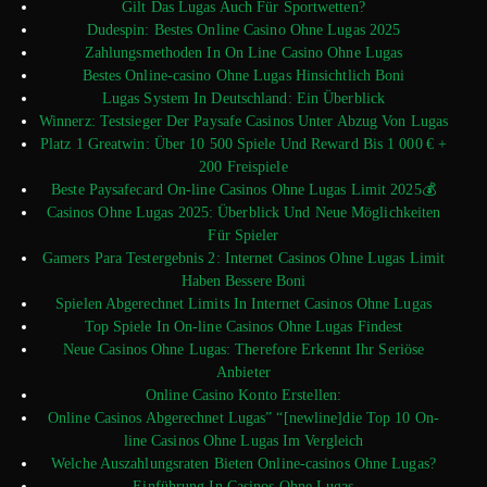
Gilt Das Lugas Auch Für Sportwetten?
Dudespin: Bestes Online Casino Ohne Lugas 2025
Zahlungsmethoden In On Line Casino Ohne Lugas
Bestes Online-casino Ohne Lugas Hinsichtlich Boni
Lugas System In Deutschland: Ein Überblick
Winnerz: Testsieger Der Paysafe Casinos Unter Abzug Von Lugas
Platz 1 Greatwin: Über 10 500 Spiele Und Reward Bis 1 000 € +
200 Freispiele
Beste Paysafecard On-line Casinos Ohne Lugas Limit 2025💰
Casinos Ohne Lugas 2025: Überblick Und Neue Möglichkeiten
Für Spieler
Gamers Para Testergebnis 2: Internet Casinos Ohne Lugas Limit
Haben Bessere Boni
Spielen Abgerechnet Limits In Internet Casinos Ohne Lugas
Top Spiele In On-line Casinos Ohne Lugas Findest
Neue Casinos Ohne Lugas: Therefore Erkennt Ihr Seriöse
Anbieter
Online Casino Konto Erstellen:
Online Casinos Abgerechnet Lugas” “[newline]die Top 10 On-
line Casinos Ohne Lugas Im Vergleich
Welche Auszahlungsraten Bieten Online-casinos Ohne Lugas?
Einführung In Casinos Ohne Lugas