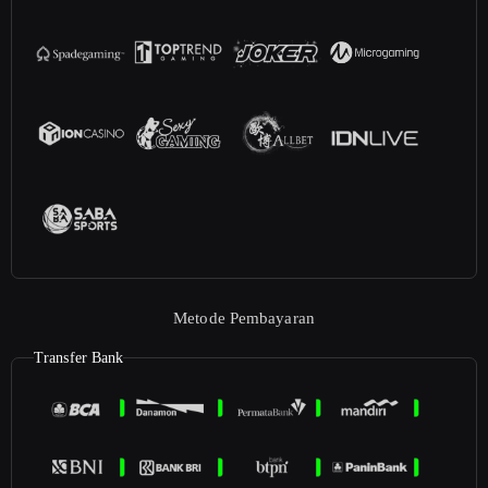
Metode Pembayaran
Transfer Bank