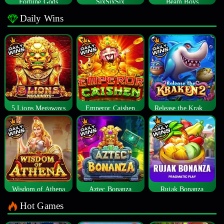
Fortune Gods
SixSixSix
Beam Boys
Daily Wins
5 Lions Megaways
Emperor Caishen
Release the Kraken 2
Wisdom of Athena
Aztec Bonanza
Rujak Bonanza
Hot Games