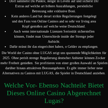
Dort sammelst Du Punkte, steigst in Leveln auf und sicherst Dir
Extras auf welche art höhere Auszahlungen, persönliche
Betreuung oder exklusive Boni.
Kein anderes Land hat derart strikte Regulierungen festgelegt
und den Fans von Online Casinos and so sehr vor living area
Kopf gestoßen auf welche weise Deutschland.
Auch wenn internationale Lizenzen Seriosität sicherstellen
können, findet man Unterschiede inside der Strenge jeder
Aufsicht.
Dafür müsst ihr das eingerichtet haben, o Gelder zu empfangen.
Die World der Casino ohne LUGAS zeigt uns spannende Möglichkeiten für
2025. Ohne perish strenge Regulierung deutscher Anbieter können Zocker
mehr Freiheit genießen. Sie profitieren von einer großen Auswahl an Spielen
darüber hinaus attraktiven Bonusangeboten. Es gibt immer lieber neue
Alternativen zu Casinos mit LUGAS, die Spieler in Deutschland anziehen.
Welche Vor- Ebenso Nachteile Bietet
Dieses Online Casino Abgerechnet
Lugas?