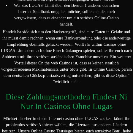
Wer das LUGAS-Limit über den Besuch 1 anderen deutschen
Internet-Spielbank umgehen möchte, sollte sich dennoch
vergewissern, dass es einander um ein seriöses Online-Casino
handelt.
Handelt ha sido sich um den Hackerangriff, sind eure Daten in Gefahr und
ihr müsst damit rechnen, wenn eure Bankverbindung oder die anderweitige
Empfehlung ebenfalls gehackt werden. Wollt ihr within Casinos ohne
LUGAS Limit demnach ohne Einschränkungen spielen, solltet ihr euch nach
Anbietern mit ihrer seriösen ausländischen Franchise umsehen. Ein weiterer
Vorteil dieser On the web Casinos ist, dass es keinen staatlich
vorgeschriebenen Maximaleinsatz unter Slots gibt. In Online Casinos, perish
dem deutschen Glücksspielstaatsvertrag unterstehen, gibt es diese Option”
“wirklich nicht.
Diese Zahlungsmethoden Findest Ni
Nur In Casinos Ohne Lugas
Möchtet ihr eher in einem Internet casino ohne LUGAS zocken, könnt ihr
problemlos seriöse Anbieter wählen, die Lizenzen aus anderen Ländern
besitzen. Unsere Online Casino Testsieger bieten euch attraktive Boni, hohe