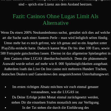
sind – sprich eine Lizenz aus dem Ausland besitzen.
Fazit: Casinos Ohne Lugas Limit Als
Alternative
Wenn Du einen 200% Neukundenbonus suchst, gestaltet sich dies auf welche
art die Suche nach einer Austern-Perle – man wird lediglich selten fündig.
Umso mehr hat es mich gefreut, wie ich genau and so ein Angebot unter
PlayZilla entdeckt hatte. Dadurch kannst Man Dir bis über 100 Euro, sowie
500 Freispiele gutschreiben lassen. Ebenso ist das allgemeine Spielangebot in
dem Casinos ohne LUGAS überdurchschnittlich. Denn die phänomenale
Auswahl wurde sofort auf mehr wie 8. 000 Spielmöglichkeiten ausgebaut.
Außerdem loath das Live On line casino mit mehreren Hundert Tischen,
deutschen Dealern und Gameshows den ausgezeichneten Unterhaltungswert.
Im ersten richtigen Absatz möchten wir euch einmal genauer
vorausahnen, was die LUGAS ist.
Da Deine Erfolge jeden Monat einmal zurückgesetzt werden,
stehen Dir die einzelnen Stufen monatlich neu zur Verfügung.
In der Tat stehen die durch die Einführung des