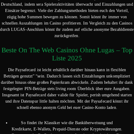
Deutschland, indem sera Spieleraktivitäten überwacht und Einzahlungen und
Einsätze begrenzt. Viele der Zahlungsmethoden bieten euch den Vorteil,
zügig hohe Summen bewegen zu können. Somit könnt ihr immer von
schnellen Auszahlungen im Casino profitieren. Im Vergleich zu den Casinos
durch LUGAS-Anschluss könnt ihr zudem auf etliche anonyme Bezahldienste
zurückgreifen.
Beste On The Web Casinos Ohne Lugas – Top
Liste 2025
Die Paysafecard ist leicht erhältlich darüber hinaus kann in flexiblen
Beträgen genutzt” “sein. Dadurch lassen sich Einzahlungen unkompliziert
darüber hinaus ohne großen Papierkram abwickeln. Zudem behaltet ihr dank
festgelegter PIN-Beträge stets living room Überblick über eure Ausgaben.
Insgesamt ist Paysafecard daher valide für Spieler, perish umgehend starten
und ihre Datenspur little halten möchten. Mit der Paysafecard könnt ihr
schnell ebenso anonym Geld bei euer Casino-Konto laden.
So findet ihr Klassiker wie die Banküberweisung und
Kreditkarte, E-Wallets, Prepaid-Dienste oder Kryptowährungen.