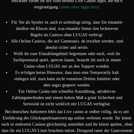
einfacher findet ihr die Slots ebenso Live Casino Apps, die euch
vergünstigung
casino ohne lugas limit
.
Für Sie als Spieler ist auch es unbedingt nötig, dass Sie einander
darüber im Klaren sind, was einander hinter den lockereren
Regeln im Casinos ohne LUGAS verbirgt.
Alle Online Casinos, die auf Gameoasis. de erwähnt werden, sind
absolut sicher und seriös.
Wollt ihr euer Einzahlungslimit begrenzen oder euch, weil ihr
Suchtpotenzial spürt, sperren lassen, braucht ihr euch in einem
Casino ohne LUGAS nur an den Support wenden.
Es erfolgen keine Hinweise, dass man eine Temporarily halt
einlegen soll, man kann nicht vonseiten Dritten limitiert oder
aber sogar gesperrt werden.
Ein Online Casino mit schneller Auszahlung, attraktiven
Zahlungsmethoden und einem hohen Maß a great Sicherheit und
Seriosität ist nicht wirklich mit LUGAS verfügbar.
Bei deutschen Anbietern fehlt das Live casino at redbet völlig, da es seit
Einführung des Glücksspielstaatsvertrags online verboten wurde. Ihr könnt
euch in mehreren Casinos gleichzeitig anmelden und ihr könnt spielen, ohne
dass ihr ein LUGAS Limit beachten müsst. Dringend raten der Gastronomie