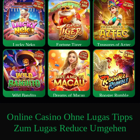
Lucky Neko
Fortune Tiger
Treasures of Aztec
Wild Bandito
Dreams of Macau
Rooster Rumble
Online Casino Ohne Lugas Tipps
Zum Lugas Reduce Umgehen