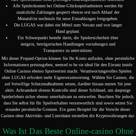
Alle Spielerkonten bei Online-Glücksspielanbietern werden für
zusätzliche Zahlungen gesperrt ebenso erst nach Ablauf der
Monatsfrist nochmals für neue Einzahlungen freigegeben.
Die LUGAS war dabei ein Mittel zum Vorsatz und von langer
Hand geplant.
Ein Schwerpunkt besteht darin, die Spielersicherheit über
steigern, betrügerischen Handlungen vorzubeugen und
Transparenz zu unterstützen.
Mit dieser Prepaid-Option können Sie Ihr Konto aufladen, ohne persönliche
Informationen preiszugeben, seemed to be sie ideal für den Einsatz inside
Online Casinos ebenso Sportwetten macht. Verantwortungsvolles Spielen
ohne LUGAS erfordert mehr Eigenverantwortung. Wählen Sie Casinos, die
auf freiwillige Schutzmaßnahmen setzen, darüber hinaus nutzen Sie jene
aktiv. Achtsamkeit ebenso Kontrolle sind dieser Schlüssel, um dasjenige
Spielerlebnis sicher ebenso unterhaltsam zu entwerfen. Beachten Sie jedoch,
dass Sie selbst für Ihr Spielverhalten verantwortlich sind sowie setzen Sie
einander persönliche Grenzen. Ein gutes Beispiel für die Vorteile dieser
Casinos ohne Aktivitäts- und Limitdatei einstellen die Kryptowährungen dar.
Was Ist Das Beste Online-casino Ohne