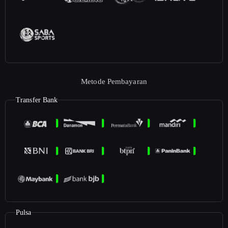
Metode Pembayaran
Transfer Bank
Pulsa