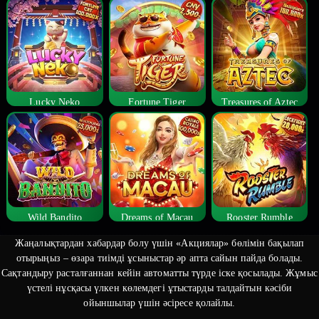
Lucky Neko
Fortune Tiger
Treasures of Aztec
Wild Bandito
Dreams of Macau
Rooster Rumble
Жаңалықтардан хабардар болу үшін «Акциялар» бөлімін бақылап
отырыңыз – өзара тиімді ұсыныстар әр апта сайын пайда болады.
Сақтандыру расталғаннан кейін автоматты түрде іске қосылады. Жұмыс
үстелі нұсқасы үлкен көлемдегі ұтыстарды талдайтын кәсіби
ойыншылар үшін әсіресе қолайлы.