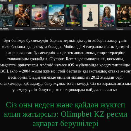
Бұл бөлімде букмекердің барлық мүмкіндіктерін жіберіп алмау үшін
жеке басыңызды растауға болады. Мобильді: Федералды салық қызметі
лицензиялаған букмекерлік кеңсе тек авиациялық спорт түрлеріне
ставкаларды қолдайды. Olympus Remiz қосымшасының қосымша,
мақсатты орнатулары Android немесе iOS жүйелерінде қолдау таппайды.
BC Lakho – 2004 жылы жұмыс істей бастаған қазақстандық ставка жасау
кәсіпорны. Біздің елімізде онлайн әкімшілігі 2012 жылдан бері
ставкаларды қабылдауда баяу жұмыс істеп келеді. Сіз өз қаражатыңызды
үнемдеу үшін бонустар мен акцияларды пайдалана аласыз.
Сіз оны неден және қайдан жүктеп
алып жатырсыз: Olimpbet KZ ресми
ақпарат берушілері