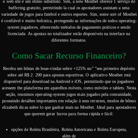
o web site é um ótimo substituto. Sim, a new Mostbet oferece 1 serviço de
buffering gratuito, permitindo la cual os apostadores assistam a uma
variedade de jogos para futebol e outros esportes. Sim, some sort of Mostbet
é confiável e muito holistica, protegendo as informações de todos operating-
system jogadores, oferecendo métodos de pagamento práticos e sendo
licenciada. As apostas no totalizador estão disponíveis na interface na
diferentes formatos.
Como Sacar Recurso Financeiro?
Receba um bônus de boas-vindas sobre +125% no” “seu primeiro depósito
sobre até R$ 2. 200 para apostas esportivas. O aplicativo Mostbet está
disponível para download na Android e iOS, permitindo que os jogadores
acessem the plataforma em aparelhos móveis, como móviles e tablets. Nesta
seção, reunimos operating-system jogos mais jogados pela comunidade,
possuindo detalhes importantes em relação à seus recursos, modos de bônus
elizabeth dicas sobre lo que ganhar mais na Mostbet. Ideal para apostadores
que querem gerar lucros para forma rápida e fácil.
opções de Roleta Brasileira, Roleta Americana e Roleta Europeia,
além de