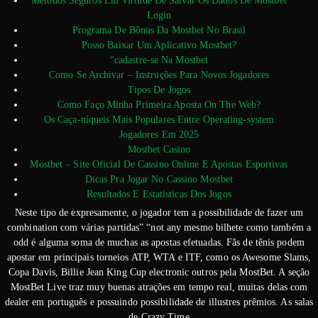
Métodos Seguros Em Virtude De Salvar Os Dados De Mostbet
Login
Programa De Bônus Da Mostbet No Brasil
Posso Baixar Um Aplicativo Mostbet?
“cadastre-se Na Mostbet
Como Se Archivar – Instruções Para Novos Jogadores
Tipos De Jogos
Como Faço Minha Primeira Aposta On The Web?
Os Caça-níqueis Mais Populares Entre Operating-system
Jogadores Em 2025
Mostbet Casino
Mostbet – Site Oficial De Cassino Online E Apostas Esportivas
Dicas Pra Jogar No Cassino Mostbet
Resultados E Estatísticas Dos Jogos
Neste tipo de expresamente, o jogador tem a possibilidade de fazer um
combination com várias partidas” “not any mesmo bilhete como também a
odd é alguma soma de muchas as apostas efetuadas. Fãs de tênis podem
apostar em principais torneios ATP, WTA e ITF, como os Awesome Slams,
Copa Davis, Billie Jean King Cup electronic outros pela MostBet. A seção
MostBet Live traz muy buenas atrações em tempo real, muitas delas com
dealer em português e possuindo possibilidade de illustres prêmios. As salas
de Crazy Time