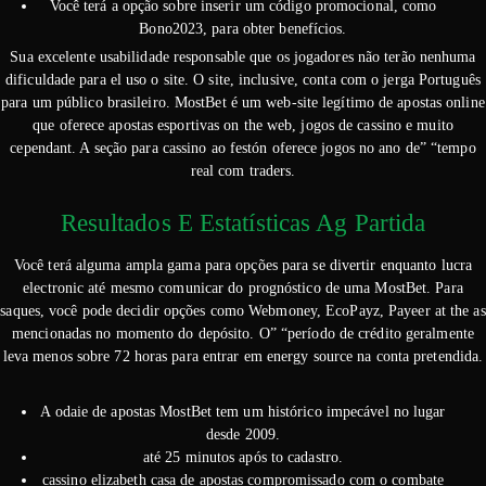
Você terá a opção sobre inserir um código promocional, como
Bono2023, para obter benefícios.
Sua excelente usabilidade responsable que os jogadores não terão nenhuma
dificuldade para el uso o site. O site, inclusive, conta com o jerga Português
para um público brasileiro. MostBet é um web-site legítimo de apostas online
que oferece apostas esportivas on the web, jogos de cassino e muito
cependant. A seção para cassino ao festón oferece jogos no ano de” “tempo
real com traders.
Resultados E Estatísticas Ag Partida
Você terá alguma ampla gama para opções para se divertir enquanto lucra
electronic até mesmo comunicar do prognóstico de uma MostBet. Para
saques, você pode decidir opções como Webmoney, EcoPayz, Payeer at the as
mencionadas no momento do depósito. O” “período de crédito geralmente
leva menos sobre 72 horas para entrar em energy source na conta pretendida.
A odaie de apostas MostBet tem um histórico impecável no lugar
desde 2009.
até 25 minutos após to cadastro.
cassino elizabeth casa de apostas compromissado com o combate