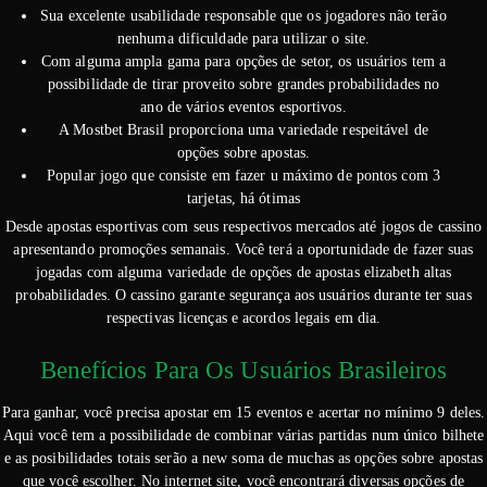
Sua excelente usabilidade responsable que os jogadores não terão
nenhuma dificuldade para utilizar o site.
Com alguma ampla gama para opções de setor, os usuários tem a
possibilidade de tirar proveito sobre grandes probabilidades no
ano de vários eventos esportivos.
A Mostbet Brasil proporciona uma variedade respeitável de
opções sobre apostas.
Popular jogo que consiste em fazer u máximo de pontos com 3
tarjetas, há ótimas
Desde apostas esportivas com seus respectivos mercados até jogos de cassino
apresentando promoções semanais. Você terá a oportunidade de fazer suas
jogadas com alguma variedade de opções de apostas elizabeth altas
probabilidades. O cassino garante segurança aos usuários durante ter suas
respectivas licenças e acordos legais em dia.
Benefícios Para Os Usuários Brasileiros
Para ganhar, você precisa apostar em 15 eventos e acertar no mínimo 9 deles.
Aqui você tem a possibilidade de combinar várias partidas num único bilhete
e as posibilidades totais serão a new soma de muchas as opções sobre apostas
que você escolher. No internet site, você encontrará diversas opções de