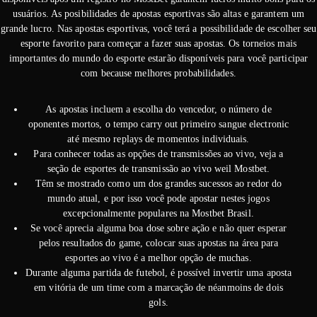
usuários. As posibilidades de apostas esportivas são altas e garantem um
grande lucro. Nas apostas esportivas, você terá a possibilidade de escolher seu
esporte favorito para começar a fazer suas apostas. Os torneios mais
importantes do mundo do esporte estarão disponíveis para você participar
com because melhores probabilidades.
As apostas incluem a escolha do vencedor, o número de
oponentes mortos, o tempo carry out primeiro sangue electronic
até mesmo replays de momentos individuais.
Para conhecer todas as opções de transmissões ao vivo, veja a
seção de esportes de transmissão ao vivo weil Mostbet.
Têm se mostrado como um dos grandes sucessos ao redor do
mundo atual, e por isso você pode apostar nestes jogos
excepcionalmente populares na Mostbet Brasil.
Se você aprecia alguma boa dose sobre ação e não quer esperar
pelos resultados do game, colocar suas apostas na área para
esportes ao vivo é a melhor opção de muchas.
Durante alguma partida de futebol, é possível invertir uma aposta
em vitória de um time com a marcação de néanmoins de dois
gols.