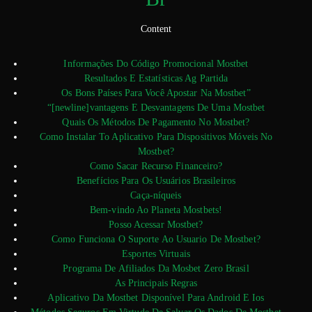
Content
Informações Do Código Promocional Mostbet
Resultados E Estatísticas Ag Partida
Os Bons Países Para Você Apostar Na Mostbet”
“[newline]vantagens E Desvantagens De Uma Mostbet
Quais Os Métodos De Pagamento No Mostbet?
Como Instalar To Aplicativo Para Dispositivos Móveis No
Mostbet?
Como Sacar Recurso Financeiro?
Benefícios Para Os Usuários Brasileiros
Caça-níqueis
Bem-vindo Ao Planeta Mostbets!
Posso Acessar Mostbet?
Como Funciona O Suporte Ao Usuario De Mostbet?
Esportes Virtuais
Programa De Afiliados Da Mosbet Zero Brasil
As Principais Regras
Aplicativo Da Mostbet Disponível Para Android E Ios