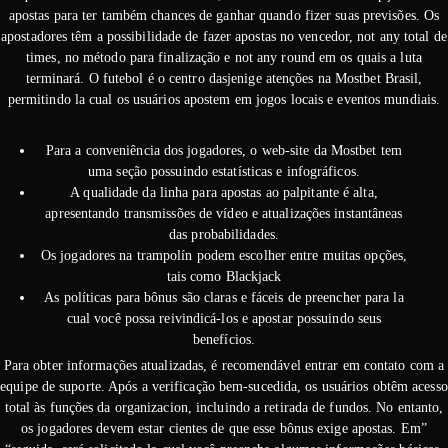
apostas para ter também chances de ganhar quando fizer suas previsões. Os
apostadores têm a possibilidade de fazer apostas no vencedor, not any total de
times, no método para finalização e not any round em os quais a luta
terminará. O futebol é o centro dasjenige atenções na Mostbet Brasil,
permitindo la cual os usuários apostem em jogos locais e eventos mundiais.
Para a conveniência dos jogadores, o web-site da Mostbet tem
uma seção possuindo estatísticas e infográficos.
A qualidade da linha para apostas ao palpitante é alta,
apresentando transmissões de vídeo e atualizações instantâneas
das probabilidades.
Os jogadores na trampolín podem escolher entre muitas opções,
tais como Blackjack
As políticas para bônus são claras e fáceis de preencher para la
cual você possa reivindicá-los e apostar possuindo seus
benefícios.
Para obter informações atualizadas, é recomendável entrar em contato com a
equipe de suporte. Após a verificação bem-sucedida, os usuários obtêm acesso
total às funções da organizacion, incluindo a retirada de fundos. No entanto,
os jogadores devem estar cientes de que esse bônus exige apostas. Em”