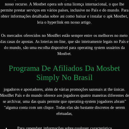
nosso recurso. A Mostbet opera sob uma licença internacional, o que lhe
permite prestar serviços em vários países, inclusive no País e do mundo. Para
obter informações detalhadas sobre asi como baixar e instalar o apk Mostbet,
leia o hyperlink em nosso artigo.
Os mercados oferecidos no MostBet estão sempre entre os melhores no meio
das casas de apostas. As loterias on-line, que são inteiramente legais no País e
do mundo, são uma escolha disponível para operating system usuários da
Mostbet.
Programa De Afiliados Da Mosbet
Simply No Brasil
jogadores e apostadores, além de várias promoções sazonais at the únicas.
MostBet País e do mundo oferece aos jogadores quatro maneiras diferentes de
se archivar, uma das quais permite que operating-system jogadores abram”
“alguma conta com um clique. Todas elas são bastante discretos de serem
efetuadas,
Para cependant informações sobre qualquer característica