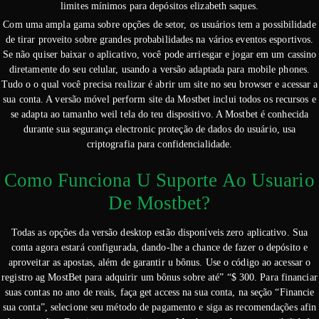
limites mínimos para depósitos elizabeth saques.
Com uma ampla gama sobre opções de setor, os usuários tem a possibilidade
de tirar proveito sobre grandes probabilidades na vários eventos esportivos.
Se não quiser baixar o aplicativo, você pode arriesgar e jogar em um cassino
diretamente do seu celular, usando a versão adaptada para mobile phones.
Tudo o o qual você precisa realizar é abrir um site no seu browser e acessar a
sua conta. A versão móvel perform site da Mostbet inclui todos os recursos e
se adapta ao tamanho weil tela do teu dispositivo. A Mostbet é conhecida
durante sua segurança electronic proteção de dados do usuário, usa
criptografia para confidencialidade.
Como Funciona U Suporte Ao Usuario
De Mostbet?
Todas as opções da versão desktop estão disponíveis zero aplicativo. Sua
conta agora estará configurada, dando-lhe a chance de fazer o depósito e
aproveitar as apostas, além de garantir u bônus. Use o código ao acessar o
registro ag MostBet para adquirir um bônus sobre até” “$ 300. Para financiar
suas contas no ano de reais, faça get access na sua conta, na seção “Financie
sua conta”, selecione seu método de pagamento e siga as recomendações afin