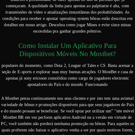
começaram. A qualidade da linha para apostas ao palpitante é alta, com
transmissões de vídeo e atualizações instantâneas das probabilidades. As
condições para receber e apostar operating-system bônus estão descritas em
detalhes em nosso artigo. Descubra como jogar Mines e evite since minas
escondidas pra ganhar grandes prêmios.
Como Instalar Um Aplicativo Para
Dispositivos Móveis No Mostbet?
populares do momento, como Dota 2, League of Tales e CS. Basta acessar a
seção de E-sports e explorar suas muy buenas atrações. O MostBet e casa de
apostas já sony ericsson consolidou como cargo de jogadores electronic
apostadores do País e do mundo. Funcionando
A Mostbet pensa continuamente nos seus clientes e por isto tem uma avismal
variedade de bônus e promoções disponíveis para que seus jogadores do País
e do mundo possam se beneficiar. Se você optar por utilizar um” “site móvel
Mostbet BR em vez perform aplicativo Android ou a versão em virtude de
PC, você também não perderá nenhuma promoção ou bônus. Para aqueles os
quais preferem não baixar o aplicativo venha a ser por quais motivos forem,