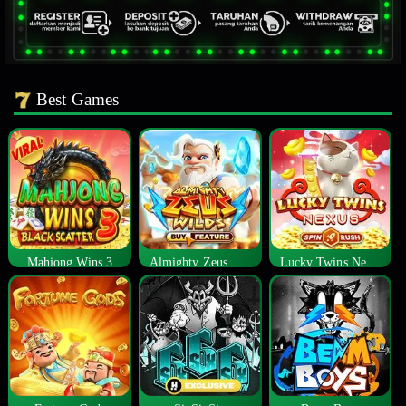
Best Games
Mahjong Wins 3
Almighty Zeus Wilds™
Lucky Twins Nexus