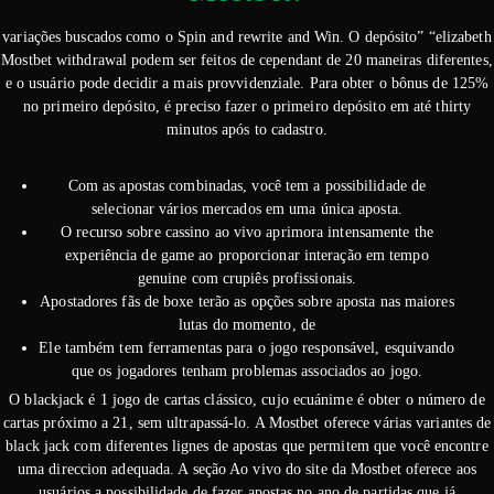
variações buscados como o Spin and rewrite and Win. O depósito” “elizabeth
Mostbet withdrawal podem ser feitos de cependant de 20 maneiras diferentes,
e o usuário pode decidir a mais provvidenziale. Para obter o bônus de 125%
no primeiro depósito, é preciso fazer o primeiro depósito em até thirty
minutos após to cadastro.
Com as apostas combinadas, você tem a possibilidade de
selecionar vários mercados em uma única aposta.
O recurso sobre cassino ao vivo aprimora intensamente the
experiência de game ao proporcionar interação em tempo
genuine com crupiês profissionais.
Apostadores fãs de boxe terão as opções sobre aposta nas maiores
lutas do momento, de
Ele também tem ferramentas para o jogo responsável, esquivando
que os jogadores tenham problemas associados ao jogo.
O blackjack é 1 jogo de cartas clássico, cujo ecuánime é obter o número de
cartas próximo a 21, sem ultrapassá-lo. A Mostbet oferece várias variantes de
black jack com diferentes lignes de apostas que permitem que você encontre
uma direccion adequada. A seção Ao vivo do site da Mostbet oferece aos
usuários a possibilidade de fazer apostas no ano de partidas que já