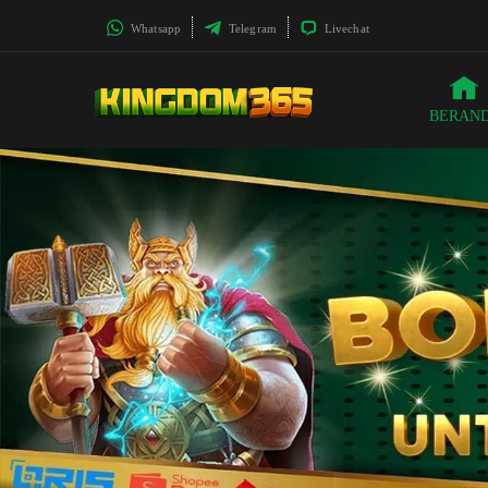
Whatsapp
Telegram
Livechat
BERAN