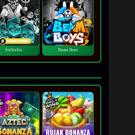
SixSixSix
Beam Boys