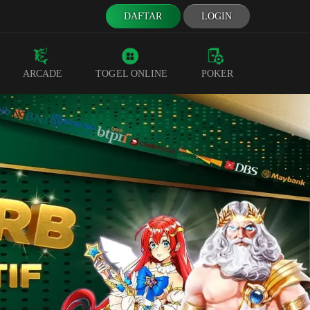
DAFTAR
LOGIN
ARCADE
TOGEL ONLINE
POKER