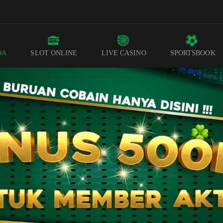
DA
SLOT ONLINE
LIVE CASINO
SPORTSBOOK