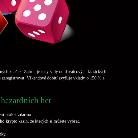
ých značek. Zahrnuje tedy sady od tříválcových klasických
 zaregistrovat. Víkendové dobití zvyšuje vklady o 150 % a
 hazardních her
ent otáček zdarma.
ho krypto kasin, ze kterých si můžete vybrat.
nky.