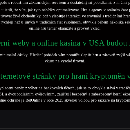
 spolu s robustním zákaznickým servisem a dostatečnými pobídkami, z ní činí p
 ujistili, že víte, jak tyto nabídky optimalizovat. Hra s agenty v reálném čas
ivovat živé obchodníky, což vylepšuje interakci ve srovnání s tradičními hr
ychleji než u jiných v tradičních fiat systémech, obvykle během několika se
online hru téměř okamžitě a provést vklad.
erní weby a online kasina v USA budou 
minimální částky. Hledání pobídek vám pomůže zlepšit hru a zároveň zvýší vá
vkusu na vysoké úrovni.
nternetové stránky pro hraní kryptoměn 
placení peněz z výher na bankovních účtech, jak se to obvykle stává v tradič
L a dvoupodlažním ověřováním, zajišťují bezpečný a zabezpečený herní ekos
lné ochraně je BetOnline v roce 2025 skvělou volbou pro sázkaře na kryptom