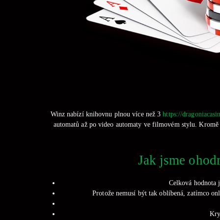
Winz nabízí knihovnu plnou více než 3
https://dragoniacas
automatů až po video automaty ve filmovém stylu. Kromě t
Jak jsme ohodn
Celková hodnota j
Protože nemusí být tak oblíbená, zatímco onl
Kry