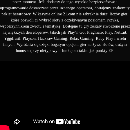
przez moment. Jeśli dodamy do tego wysokie bezpieczeństwo i
oprogramowanie dostarczane przez uznanego operatora, dostajemy znakomity
pakiet hazardowy. W kasynie online 21.com nie zabraknie dużej liczby gier,
które pozwoli ci wybrać sloty z oczekiwanym poziomem ryzyka,
współczynnikiem zwrotu i tematyką. Dostępne tu gry zostały stworzone przez
największych deweloperów, takich jak Play’n Go, Pragmatic Play, NetEnt,
Yggdrasil, Playson, Hacksaw Gaming, Relax Gaming, Ruby Play i wielu
innych. Wyróżnia się dzięki bogatym opcjom gier na żywo slotów, dużym
bonusom, czy nietypowym funkcjom takim jak punkty EP.