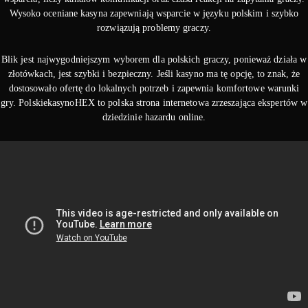
Wysoko oceniane kasyna zapewniają wsparcie w języku polskim i szybko
rozwiązują problemy graczy.
Blik jest najwygodniejszym wyborem dla polskich graczy, ponieważ działa w
złotówkach, jest szybki i bezpieczny. Jeśli kasyno ma tę opcję, to znak, że
dostosowało ofertę do lokalnych potrzeb i zapewnia komfortowe warunki
gry. PolskiekasynoHEX to polska strona internetowa zrzeszająca ekspertów w
dziedzinie hazardu online.