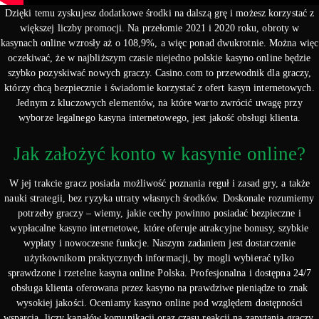
Dzięki temu zyskujesz dodatkowe środki na dalszą grę i możesz korzystać z
większej liczby promocji. Na przełomie 2021 i 2020 roku, obroty w
kasynach online wzrosły aż o 108,9%, a więc ponad dwukrotnie. Można więc
oczekiwać, że w najbliższym czasie niejedno polskie kasyno online będzie
szybko pozyskiwać nowych graczy. Casino.com to przewodnik dla graczy,
którzy chcą bezpiecznie i świadomie korzystać z ofert kasyn internetowych.
Jednym z kluczowych elementów, na które warto zwrócić uwagę przy
wyborze legalnego kasyna internetowego, jest jakość obsługi klienta.
Jak założyć konto w kasynie online?
W jej trakcie gracz posiada możliwość poznania reguł i zasad gry, a także
nauki strategii, bez ryzyka utraty własnych środków. Doskonale rozumiemy
potrzeby graczy – wiemy, jakie cechy powinno posiadać bezpieczne i
wypłacalne kasyno internetowe, które oferuje atrakcyjne bonusy, szybkie
wypłaty i nowoczesne funkcje. Naszym zadaniem jest dostarczenie
użytkownikom praktycznych informacji, by mogli wybierać tylko
sprawdzone i rzetelne kasyna online Polska. Profesjonalna i dostępna 24/7
obsługa klienta oferowana przez kasyno na prawdziwe pieniądze to znak
wysokiej jakości. Oceniamy kasyno online pod względem dostępności
wsparcia, liczy kanałów komunikacji oraz czasu reakcji na zapytania graczy.