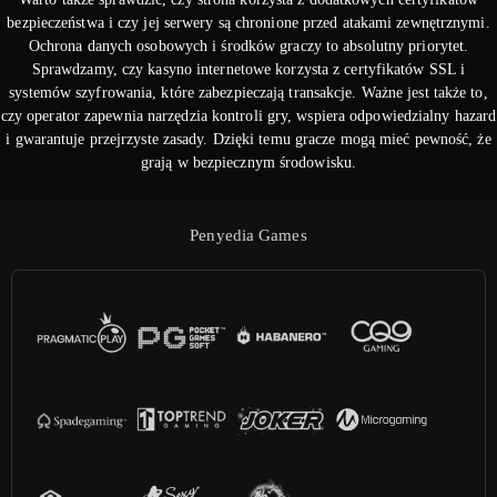
bezpieczeństwa i czy jej serwery są chronione przed atakami zewnętrznymi.
Ochrona danych osobowych i środków graczy to absolutny priorytet.
Sprawdzamy, czy kasyno internetowe korzysta z certyfikatów SSL i
systemów szyfrowania, które zabezpieczają transakcje. Ważne jest także to,
czy operator zapewnia narzędzia kontroli gry, wspiera odpowiedzialny hazard
i gwarantuje przejrzyste zasady. Dzięki temu gracze mogą mieć pewność, że
grają w bezpiecznym środowisku.
Penyedia Games