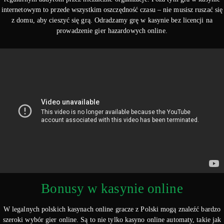
internetowym to przede wszystkim oszczędność czasu – nie musisz ruszać się
z domu, aby cieszyć się grą. Odradzamy grę w kasynie bez licencji na
prowadzenie gier hazardowych online.
Bonusy w kasynie online
W legalnych polskich kasynach online gracze z Polski mogą znaleźć bardzo
szeroki wybór gier online. Są to nie tylko kasyno online automaty, takie jak