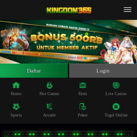
Beranda
Slot Online
Live Casino
Sportsbook
Arcade
Togel Online
Daftar
Login
Poker
Whatsapp
Home
Hot Games
Slots
Live Casino
Telegram
Sports
Arcade
Poker
Togel Online
Livechat