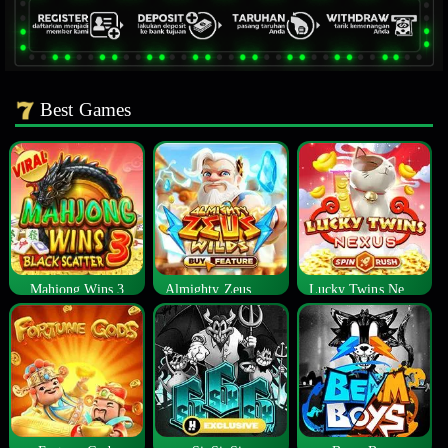
Best Games
Mahjong Wins 3
Almighty Zeus Wilds™
Lucky Twins Nexus