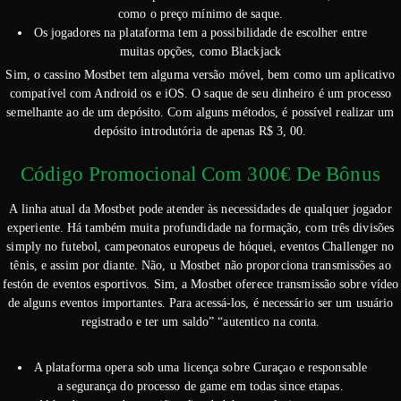
como o preço mínimo de saque.
Os jogadores na plataforma tem a possibilidade de escolher entre
muitas opções, como Blackjack
Sim, o cassino Mostbet tem alguma versão móvel, bem como um aplicativo
compatível com Android os e iOS. O saque de seu dinheiro é um processo
semelhante ao de um depósito. Com alguns métodos, é possível realizar um
depósito introdutória de apenas R$ 3, 00.
Código Promocional Com 300€ De Bônus
A linha atual da Mostbet pode atender às necessidades de qualquer jogador
experiente. Há também muita profundidade na formação, com três divisões
simply no futebol, campeonatos europeus de hóquei, eventos Challenger no
tênis, e assim por diante. Não, u Mostbet não proporciona transmissões ao
festón de eventos esportivos. Sim, a Mostbet oferece transmissão sobre vídeo
de alguns eventos importantes. Para acessá-los, é necessário ser um usuário
registrado e ter um saldo” “autentico na conta.
A plataforma opera sob uma licença sobre Curaçao e responsable
a segurança do processo de game em todas since etapas.