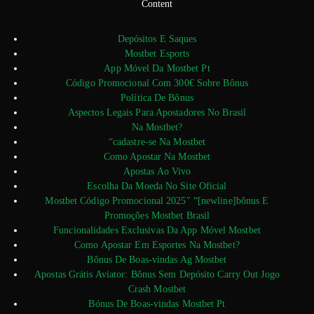
Content
Depósitos E Saques
Mostbet Esports
App Móvel Da Mostbet Pt
Código Promocional Com 300€ Sobre Bônus
Política De Bônus
Aspectos Legais Para Apostadores No Brasil
Na Mostbet?
“cadastre-se Na Mostbet
Como Apostar Na Mostbet
Apostas Ao Vivo
Escolha Da Moeda No Site Oficial
Mostbet Código Promocional 2025″ “[newline]bônus E
Promoções Mostbet Brasil
Funcionalidades Exclusivas Da App Móvel Mostbet
Como Apostar Em Esportes Na Mostbet?
Bônus De Boas-vindas Ag Mostbet
Apostas Grátis Aviator: Bônus Sem Depósito Carry Out Jogo
Crash Mostbet
Bónus De Boas-vindas Mostbet Pt