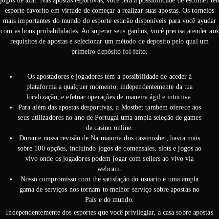
jogos de azar. Nas apostas esportivas, você terá a possibilidade de escolher te
esporte favorito em virtude de começar a realizar suas apostas. Os torneios
mais importantes do mundo do esporte estarão disponíveis para você ayudar
com as bons probabilidades. Ao superar seus ganhos, você precisa atender aos
requisitos de apostas e selecionar um método de deposito pelo qual um
primeiro depósito foi feito.
Os apostadores e jogadores tem a possibilidade de aceder à
plataforma a qualquer momento, independentemente da tua
localização, e efetuar operações de maneira ágil e intuitiva.
Para além das apostas desportivas, a Mostbet também oferece aos
seus utilizadores no ano de Portugal uma ampla seleção de games
de casino online.
Durante nossa revisão de Na maioria dos cassinosbet, havia mais
sobre 100 opções, incluindo jogos de comensales, slots e jogos ao
vivo onde os jogadores podem jogar com sellers ao vivo via
webcam.
Nosso compromisso com the satisfação do usuario e uma ampla
gama de serviços nos tornam to melhor serviço sobre apostas no
País e do mundo.
Independentemente dos esportes que você privilegiar, a casa sobre apostas