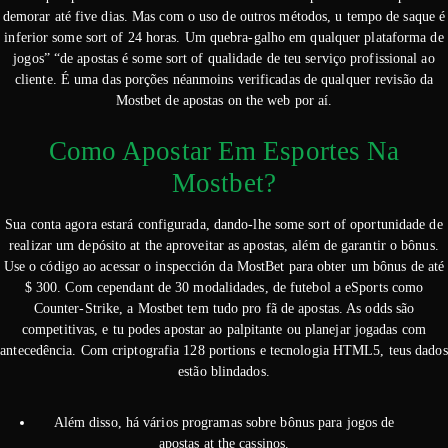
demorar até five dias. Mas com o uso de outros métodos, u tempo de saque é
inferior some sort of 24 horas. Um quebra-galho em qualquer plataforma de
jogos” “de apostas é some sort of qualidade de teu serviço profissional ao
cliente. É uma das porções néanmoins verificadas de qualquer revisão da
Mostbet de apostas on the web por aí.
Como Apostar Em Esportes Na
Mostbet?
Sua conta agora estará configurada, dando-lhe some sort of oportunidade de
realizar um depósito at the aproveitar as apostas, além de garantir o bônus.
Use o código ao acessar o inspección da MostBet para obter um bônus de até
$ 300. Com cependant de 30 modalidades, de futebol a eSports como
Counter-Strike, a Mostbet tem tudo pro fã de apostas. As odds são
competitivas, e tu podes apostar ao palpitante ou planejar jogadas com
antecedência. Com criptografia 128 portions e tecnologia HTML5, teus dados
estão blindados.
Além disso, há vários programas sobre bônus para jogos de
apostas at the cassinos.