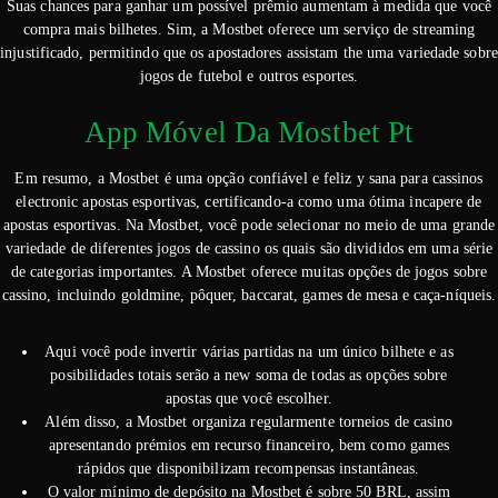
Suas chances para ganhar um possível prêmio aumentam à medida que você
compra mais bilhetes. Sim, a Mostbet oferece um serviço de streaming
injustificado, permitindo que os apostadores assistam the uma variedade sobre
jogos de futebol e outros esportes.
App Móvel Da Mostbet Pt
Em resumo, a Mostbet é uma opção confiável e feliz y sana para cassinos
electronic apostas esportivas, certificando-a como uma ótima incapere de
apostas esportivas. Na Mostbet, você pode selecionar no meio de uma grande
variedade de diferentes jogos de cassino os quais são divididos em uma série
de categorias importantes. A Mostbet oferece muitas opções de jogos sobre
cassino, incluindo goldmine, pôquer, baccarat, games de mesa e caça-níqueis.
Aqui você pode invertir várias partidas na um único bilhete e as
posibilidades totais serão a new soma de todas as opções sobre
apostas que você escolher.
Além disso, a Mostbet organiza regularmente torneios de casino
apresentando prémios em recurso financeiro, bem como games
rápidos que disponibilizam recompensas instantâneas.
O valor mínimo de depósito na Mostbet é sobre 50 BRL, assim