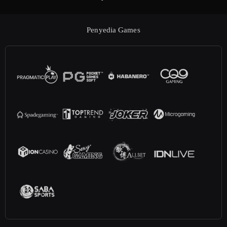
Penyedia Games