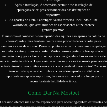
Após a instalação, é necessário permitir the instalação de
aplicações de origens desconhecidas nas definições do
dispositivo.
As apostas no Dota 2 abrangem vários torneios, incluindo o The
Worldwide, que atrai milhões de espectadores at the oferece
grandes prêmios.
É inestimável conhecer o desempenho das equipes não apenas na coluna de
vitórias/perdas, mas também contra since probabilidades criadas pelos
cassinos e casas de apostas. Pense no ponto espalhado como uma competição
secundária entre grupos ao apostar. Muitas pessoas gostam sobre apostar em
seu period ou jogador favorito ou apostar com grandes chances em busca de
uma importante vitória. Jogar assim é ótimo ze você está somente procurando
entretenimento, mas muitas vezes você acaba perdendo néanmoins” “recurso
financeiro do que recebe. Embora a caso desempenhe um disfrazar
importante nas apostas esportivas, tornar-se um vencedor a longo prazo
requer bastante habilidade e tática.
Como Dar Na Mostbet
O cassino oferece uma ótima experiência para operating-system entusiastas de