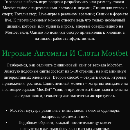
“позволял выбрать игру вопреки разработчику или размеру ставки.
Mostbet casino с виртуальными слотами и играми; Линия для ставок а
спорт; Тотализатор; Live-игры в реальном времени; Ставки в формате
live. К перечисленному можно отнести ведь что только необычный
дизайн, который или удивить игрока, впервые совершившего на
Mostbet вход. Однако но новички быстро привыкаешь к кнопкам а
начинают работать эффективным.
Игровые Автоматы И Слоты Mostbet
Разберемся, как отличить фишинговый сайт от зеркала Мостбет.
Зачастую подобные сайты состоят из 5-10 страниц, на них минимум
интерактивных элементов. Второй способ – открыть слоты, игровые
приложения, роспись. Единственный момент – когда вы попадаете на
настоящее зеркало MostBet” “com, и при этом вы были залогинены на
альтернативном, севилестр автоматически авторизуетесь.
Мостбет мутуара различные типы ставок, включая ординары,
экспрессы, системы и них.
Подобным образом, каждый посетительницу может
погрузиться же атмосферу классических азартных