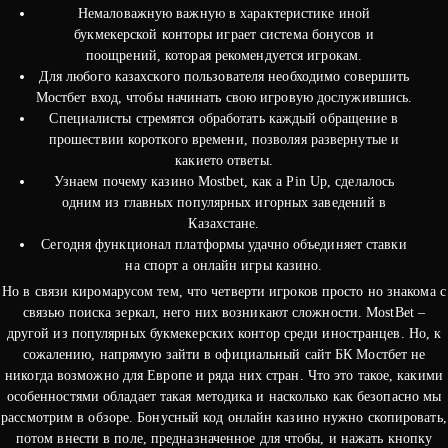
Немаловажную важную в характеристике иной
букмекерской конторы играет система бонусов и
поощрений, которая рекомендуется игрокам.
Для любого казахского пользователя необходимо совершить
Мостбет вход, чтобы начинать свою игровую дослужившись.
Специалисты стремятся обработать каждый обращение в
прошествии короткого времени, позволяя развернутые и
какието ответы.
Узнаем почему казино Mostbet, как а Pin Up, сделалось
одним из главных популярных игорных заведений в
Казахстане.
Сегодня функционал платформы удачно объединяет ставки
на спорт а онлайн игры казино.
Но в связи киромарусом тем, что четверти игроков просто но знакома с
связью поиска зеркал, него них возникают сложности. MostBet –
другой из популярных букмекерских контор среди иностранцев. Но, к
сожалению, напрямую зайти в официальный сайт БК Мостбет не
никогда возможно для Европе и ряда них стран. Что это такое, какими
особенностями обладает такая методика и насколько как безопасно мы
рассмотрим в обзоре. Бонусный код онлайн казино нужно скопировать,
потом внести в поле, предназначенное для чтобы, и нажать кнопку