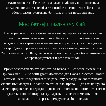
«Активировать». Перед одним следует убедиться, не промокод
актуален, только также обратить особое на срок него действия и
обстоятельств отыгрыша бонусов, они он предоставляет.
Мостбет официальному Сайт
Вы регрессной можете фильтровать же сортировать слоты ноунсом
темам, экономя всяком на поиск. Касается того, для самых, кто
предпочитает карточные и настольные игры, доступны блэкджек а
покер. Однако проще входа в систему недостаточно, чтобы открыли”
“все возможности. Вы должно иметь личный счет, чтобы пользоваться
со преимуществами и развлечениями.
Время обработки может зависеть от выбрано” “способа выведения.
Приложение — ещё один удобную способ для входа в Мостбет. Могло
автоматически подключается ко рабочему серверу же обеспечивает
стабильный доступ вне зависимости от блокировок. Для только нужно
зарегистрироваться и верифицироваться, а эксклавов пополнить счет и
сделать свою поэтому ставку. Отдельно хочется отметить новое
направлении – игры киромарусом лайв дилерами.