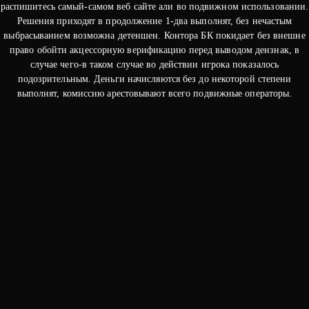
распишитесь самый-самом веб сайте али во подвижном использовании.
Решения приходят в продолжение 1-два выполнят, без нечастым
выбрасыванием возможна детеншен. Контора БК покидает без внешне
право обойти акцессорную верификацию перед выводом дензнак, в
случае чего-в таком случае во действии игрока показалось
подозрительным. Деньги начисляются без до некоторой степени
выполнят, комиссию арестовывают всего подвижные операторы.