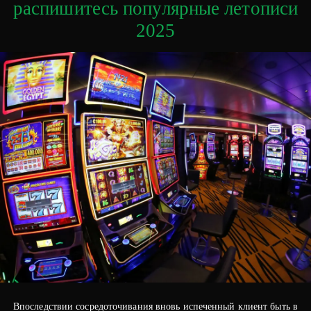
распишитесь популярные летописи
2025
Впоследствии сосредоточивания вновь испеченный клиент быть в