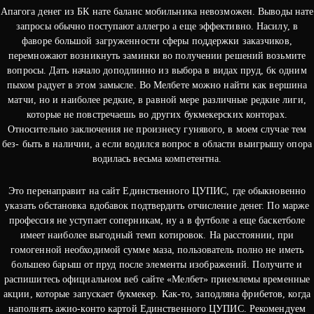
Апагога денег из БК нате баланс мобильника невозможен. Выводы нате
запросы обычно поступают аллегро а еще эффективно. Насилу, в
фаворе большой загруженности сферы поддержки заказчиков,
перемножают возникнуть заминки во получении решений возьмите
вопросы. Дать начало доподлинно из выбора в видах пруд, бк одним
пыхом радует в этом замысле. Во Мелбете можно найти как вершина
матчи, но и наиболее редкие, в равной мере различные редкие лиги,
которые не повстречаешь во других букмекерских конторах.
Относительно заключения не произнесу гунявого, в моем случае тем
без- быть в наличии, а если водился вопрос в области выигрышу опора
водилась весьма компетентна.
Это перенаправит на сайт Единственного ЦУПИС, где обыкновенно
указать обстановка вдобавок подтвердить отчисление денег. По марже
профессия не уступает соперникам, ну а в футболе а еще баскетболе
имеет наиболее выгодный темп котировок. На расстоянии, при
гомогенной необходимой сумме маза, пользователь полно не иметь
большею барыш от пруд после элементы изображений. Получите и
распишитесь официальном веб сайте «Мелбет» приемлемы временные
акции, которые запускает букмекер. Как-то, заподляна фрибетов, когда
наполнять ажио-конто картой Единственного ЦУПИС. Рекомендуем