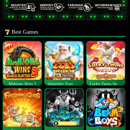
Best Games
Mahjong Wins 3
Almighty Zeus Wilds™
Lucky Twins Nexus