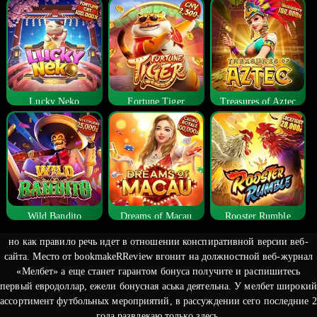
Lucky Neko
Fortune Tiger
Treasures of Aztec
Wild Bandito
Dreams of Macau
Rooster Rumble
но как правило речь идет в отношении конспиративной версии веб-
сайта. Место от bookmakeRReview вгонит на должностной веб-журнал
«Мелбет» а еще станет гарантом бонуса получите и распишитесь
первый евродоллар, ежели бонусная аська деятельна.
У мелбет широкий
ассортимент футбольных мероприятий, в рассуждении сего последние 2
года развлекаю только здесь.