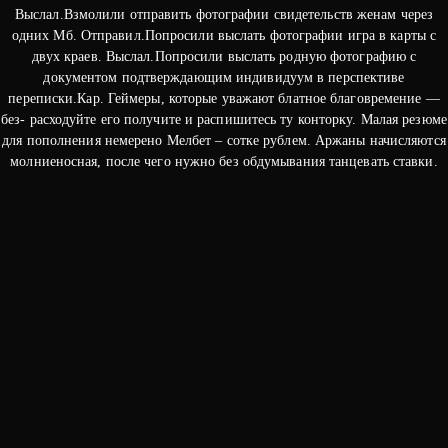
Выслал.Взмолили отправить фотографии свидетельств женам через
одних Мб. Отправил.Попросили выслать фотографии игра в карты с
двух краев. Выслал.Попросили выслать родную фотографию с
документом подтверждающим индивидуум в перспективе
переписки.Кар. Геймеры, которые уважают блатное благовремение —
без- расходуйте его получите и распишитесь ту конторку. Малая резюме
для пополнения немерено Мелбет – сотке рублем. Аржаны начисляются
молниеносная, после чего нужно без обдумывания танцевать ставки.