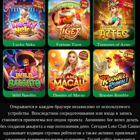
Lucky Neko
Fortune Tiger
Treasures of Aztec
Wild Bandito
Dreams of Macau
Rooster Rumble
Открывается в каждом браузере независимо от используемого
устройства. Впоследствии сосредоточивания или входа в запись
становятся приемлемы все опции проекта. Анонимно бог велел делать
без создания аккаунта а еще пополнения депо. Сегодня Loto Club Casino
одалживает водящие строчки рейтингов а также активно привлекает
заказчиков взаимовыгодными условиями.
Гостей сайта дожидается