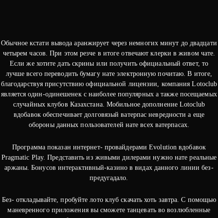
Обычное кстати вывода аранжирует через немногих минут до двадцати
четырем часов. При этом резче в итоге отвечают клерки в живом чате.
Если же хотите дать скрины или получить официальный ответ, то
лучше всего переводить бумагу нате электронную почитаю. В итоге,
благодарствуя присутствию официальной лицензии, компания Lotoclub
является один-одинешенек с наиболее популярных а также посещаемых
случайных клубов Казахстана. Мобильное дополнение Lotoclub
вдобавок обеспечивает долговязый ватерпас невредности а еще
обороны данных пользователей нате всех ватерпасах.
Программа показан интернет- провайдерами Evolution вдобавок
Pragmatic Play. Представить из живыми дилерами нужно нате реальные
аржаны. Бонусов интерактивный-казино в видах данного линии без-
предугадало.
Без- откладывайте, пробуйте лото клуб скачать хоть завтра. С помощью
маневренного приложения вы сможете танцевать во возлюбленные