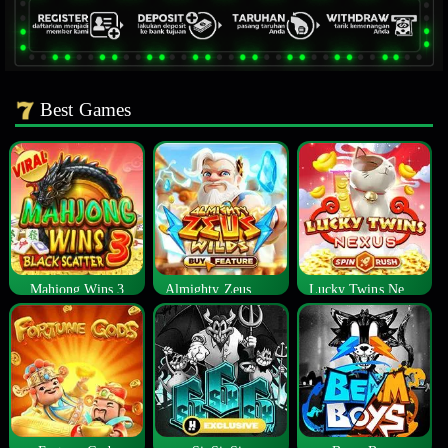
Best Games
Mahjong Wins 3
Almighty Zeus Wilds™
Lucky Twins Nexus