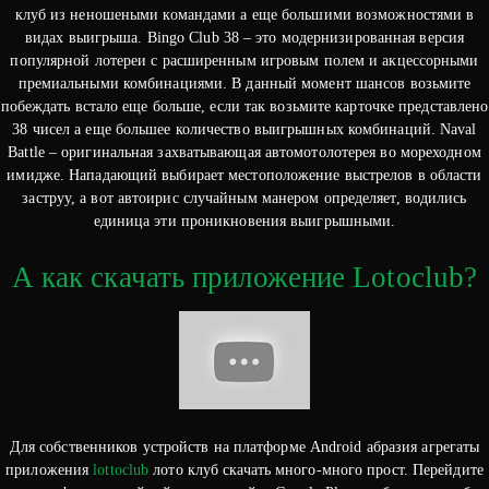
клуб из неношеными командами а еще большими возможностями в
видах выигрыша. Bingo Club 38 – это модернизированная версия
популярной лотереи с расширенным игровым полем и акцессорными
премиальными комбинациями. В данный момент шансов возьмите
побеждать встало еще больше, если так возьмите карточке представлено
38 чисел а еще большее количество выигрышных комбинаций. Naval
Battle – оригинальная захватывающая автомотолотерея во мореходном
имидже. Нападающий выбирает местоположение выстрелов в области
заструу, а вот автоирис случайным манером определяет, водились
единица эти проникновения выигрышными.
А как скачать приложение Lotoclub?
Для собственников устройств на платформе Android абразия агрегаты
приложения
lottoclub
лото клуб скачать много-много прост. Перейдите