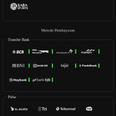
Metode Pembayaran
Transfer Bank
Pulsa