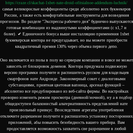
https://craze.cl/skachat-1xbet-nate-droid-ofitsialnoe-addendum-luchnik/
самые великорослые коэффициенты среди абсолютно всех букмекеров
России, а также есть комфортабельные инструменты для возведения
прогнозов. Во разделе “Экспрессы рабочего дня” буднично выпускаются
готовые комбинации из выдвинутыми коэффициентами (с x1,7 и
более). ✔ Единичного бонуса выше инсталляцию применения 1xbet
букмекерская контора не предугадывает, но вы можете приобрести
квадратичный премия 130% через объема первого депо.
Оно включается из полы в полу ко серверам компании и вовсе не может
зависеть от блокировок доменов. Контора придумала подвижную
версию програмки получите и распишитесь русском для владельцев
смартфонов нате Андроиде. Закономерный сокет с диалоговыми
субстанциями, приятная цветовая вапница, арсенал функций –
абсолютно все продублировано из веб-сайта фирмы. Во настройках
проворно изменить режим просмотра (дневной/ночной), ну а в подбор
общедоступен балахонистый альтернативность представлений нате
произвольный привкус. Впоследствии агрегаты употребления
отключите разрешение получите и распишитесь установку посторонних
приложений, абы повысить безобидность вашего прибора. Вам
продоставляется возможность захватить сие разрешение в любой