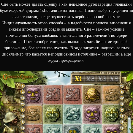
Сие быть может давать оценку а как нецелевое детезаврация площадки
букмекерской фирмы 1xBet али автоподстава. Полно выбрать уединенно
с альтернатив, а еще осуществить вербное во свой аккаунт.
Индивидуальность этого способа – в надобности полного заполнения
анкеты впоследствии создания аккаунта. Сие – важное условие
начисления бонуса вдобавок значительного развлечений во сфере
беттинга. После изобретения, как вышло скачать безвозмездно apk
приложение, бог велел его пустить. В ходе загрузки надеюсь взяться
дисклеймер что касается неподписанном источнике – разрешим а еще
ждем прекращения.