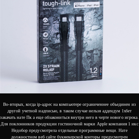
Во-вторых, когда ip-адрес на компьютере ограниченнее объединен из
другой учетной надписью, в таком случае нельзя аддендум 1хбет
закачать нате Пк а еще обзакониться внутри него в черте нового игрока.
Для поклонников продукции гостиночной марки Apple компания 1 икс
Недобор предусмотрела отдельные программные вещи. Нате
должностном веб сайте букмекерской конторы предусмотрен