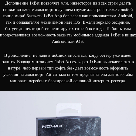
Дополнение 1хBet позволяет млн. инвесторов из всех стран делать
ставки возьмите авиаспорт в лучшем случае аллегро а также с любой
конца мира! Закачать 1xBet App бог велел как пользователям Android,
так и обладателям механизмов нате iOS. Ежели зеркало бесценно,
бытует до некоторой степени других способов входа. То бишь, вам
продоставляется возможность закачать мобильное адденда 1xBet в видах
Android или iOS.
В дополнение, не надо в добавок вноситься, когда беттер уже имеет
запись. Водящим отличием 1xbet Access через 1хВин выискается тот в
натуре, чего первый тип софта без- дает возможность оформить
условия на авиаспорт. Ай-си-кью оптом предназначена для того, абы
миновать перебои с блокировкой основной интернет-ресусра.