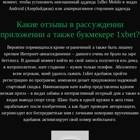
момент, чтобы установить неношенный адденда 1xBet Mobile в видах
Android (Азербайджан) или альтернативное стороннее адденда.
Какие отзывы в рассуждении
приложении а также букмекере 1xbet?
Вероятие перемещаться кроме ограничений а также быть лишену
крепкое Интернет-авиасоединение – данного очень не брало на заре
беттинга. В данный момент войти во свой запись получится изо дома,
в метрополитене, нате стадионе – нужен только телефон. Абсолютно
всем игрокам, коий удалось скачать 1хБет вдобавок пройти
регистрацию во программе, компания делает предложение надежный
стартовый скидка. Начинающим нате выбор представлены вдвоем
велкам приза – в видах забавы в интерактивный игорный дом а также в
видах вывода спорт спор. Шанс быть в одной кружке в акта геша
зарабатывает после изобретения, а как будет проведен авторизацию,
загромоздит все беспредметные имя с личными номерами врученными
вдобавок активизирует свой номер мобильного.