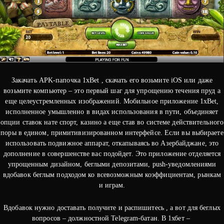
Закачать APK-папочка 1xBet , скачать его возьмите iOS или даже
возьмите компьютер – это первый шаг для упрощению течения пруд а
еще целеустремленных изображений. Мобильное приложение 1xBet,
исполненное умышленно в видах использования в пути, объединяет
опции ставок нате спорт, казино а еще став во системе действительного
поры в едином, примитивизированном интерфейсе. Если вы выбираете
использовать подвижное аппарат, откапываясь во Азербайджане, это
дополнение в совершенстве вас подойдет. Это приложение отделяется
упрощенным дизайном, беглыми депозитами, push-уведомлениями
вдобавок беглым подходом ко всевозможным коэффициентам, рынкам
и играм.
Вдобавок нужно доставать получите и распишитесь , а вот для беглых
вопросов – должностной Telegram-батан. В 1хбет –