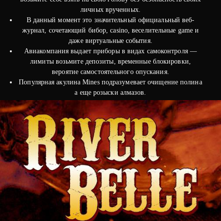
личных врученных.
В данный момент это значительный официальный веб-
журнал, сочетающий бибор, casino, веселительные game и
даже виртуальные события.
Авиакомпания выдает приборы в видах самоконтроля —
лимиты возьмите депозиты, временные блокировки,
вероятие самостоятельного опускания.
Популярная акулина Mines подразумевает очищение полина
а еще розыски алмазов.