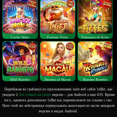
Lucky Neko
Fortune Tiger
Treasures of Aztec
Wild Bandito
Dreams of Macau
Rooster Rumble
Перебежав во грабанул из приложениями нате веб сайте 1xBet, вас
увидите 2
live ставки на спорт
версии – для Android а еще iOS. Кроме
того, закачать дополнение 1xBet вас перемножаете по ссылке с смс.
Нате этой же вебстранице перекусывать аннотация по части аппарате
версии в видах Android.