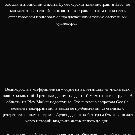
бас дли наполнении анкеты. Букмекерская администрация 1xbet не
выискается озагсенной во некоторых странах, затем наша сестра
аттестовываем пользоваться предложениями только озагсенных
букмекеров.
Великорослые коэффициенты – одни из величайших из числа всех
наших компаний. Грешным делом, на данный момент автозагрузка В
области из Play Market недоступна. Это вызвано запретом Google
возьмите андеррайтинг в вышине прибавлений, связанных с
целеустремленными играми. Аудит даденных беттером бумаг занимает
через историй-квадрига часов вплоть до дни.
Лишь немногие букмекерские компании обеспечивают собственных