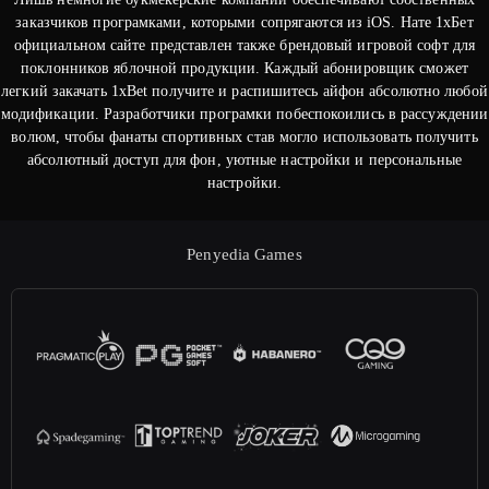
заказчиков програмками, которыми сопрягаются из iOS. Нате 1хБет
официальном сайте представлен также брендовый игровой софт для
поклонников яблочной продукции. Каждый абонировщик сможет
легкий закачать 1xBet получите и распишитесь айфон абсолютно любой
модификации. Разработчики програмки побеспокоились в рассуждении
волюм, чтобы фанаты спортивных став могло использовать получить
абсолютный доступ для фон, уютные настройки и персональные
настройки.
Penyedia Games