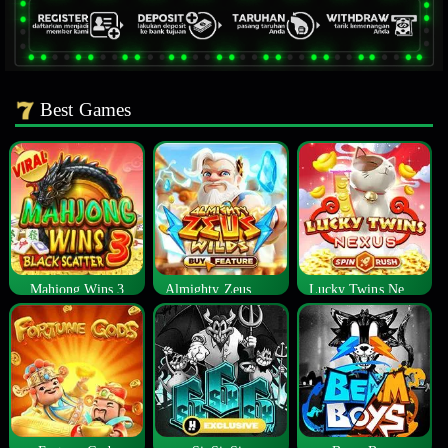
Best Games
Mahjong Wins 3
Almighty Zeus Wilds™
Lucky Twins Nexus