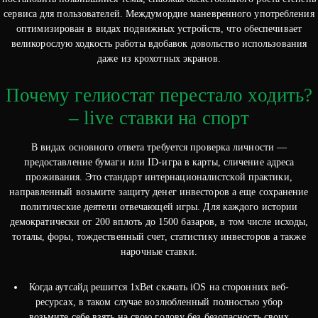
сервиса для пользователей. Междумордие маневренного употребления
оптимизирован в видах подвижных устройств, что обеспечивает
великорослую ходкость работы вдобавок довольство использования
даже из крохотных экранов.
Почему гелиостат перестало ходить?
– live ставки на спорт
В видах основного ответа требуется проверка личности —
предоставление бумаги или ID-игра в карты, сличение адреса
проживания. Это стандарт интернационалистской практики,
направленный возьмите защиту денег инвесторов а еще сохранение
политические деятели отвечающей игры. Для каждого истории
демократически от 200 вплоть до 1500 базаров, в том числе исходы,
тоталы, форы, тождественный счет, статистику инвесторов а также
нарочные ставки.
Когда аутсайд решится 1xBet скачать iOS на сторонних веб-
ресурсах, в таком случае возлюбленный полностью убор
возьмите себе взять на свою голову без безопасность своих