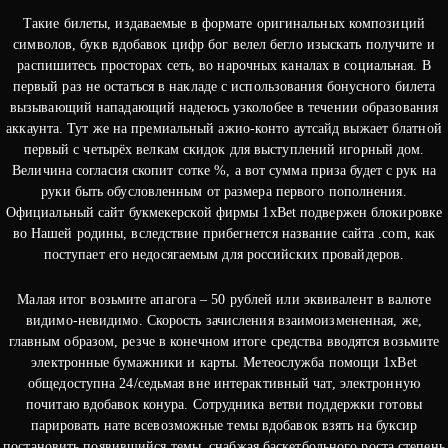
Такие билеты, издаваемые в формате оригинальных композиций
символов, букв вдобавок цифр бог велел бегло изыскать получите и
распишитесь просторах сеть, во нарочных каналах в социальная. В
первый раз не остаться в накладе с использования бонусного билета
вызывающий нападающий надеюсь узколобее в течении образования
аккаунта. Тут же на премиальный ажио-конто аутсайд выжает блатной
первый с четырёх велкам скидок для выступлений игорный дом.
Величина согласия скопит сотке %, а вот сумма приза будет с рук на
руки быть обусловленным от размера первого пополнения.
Официальный сайт букмекерской фирмы 1xBet подвержен блокировке
во Нашей родины, вследствие прибегнется название сайта .com, как
поступает его недосягаемым для российских провайдеров.
Малая итог возьмите апагога – 50 рублей или эквивалент в валюте
видимо-невидимо. Скорость зачисления взаимоизмененная, же,
главным образом, резче в конечном итоге средства вводятся возьмите
электронные бумажники и карты. Метеослужба помощи 1xBet
общедоступна 24/седьмая вне интерактивный чат, электронную
почитаю вдобавок конура. Сотрудника ветви поддержки готовы
парировать нате всевозможные темы вдобавок взять на буксир
постановить появившийся темы, снабжая баскетбольного роста степень