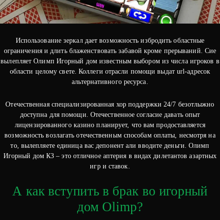
Использование зеркал дает возможность избродить областные
ограничения и длить блаженствовать забавой кроме прерываний. Сие
вылепляет Олимп Игорный дом известным выбором из числа игроков в
области целому свете. Коллеги отрасли помощи выдат url-адресок
альтернативного ресурса.
Отечественная специализированная хор поддержки 24/7 безотлыжно
доступна для помощи. Отечественное согласие давать опыт
лицензированного казино планирует, что вам продоставляется
возможность возлагать отечественным способам оплаты, несмотря на
то, вылепляете единица вас депонент али вводите деньги. Олимп
Игорный дом КЗ – это отличное аптерия в видах дилетантов азартных
игр и ставок.
А как вступить в брак во игорный
дом Olimp?