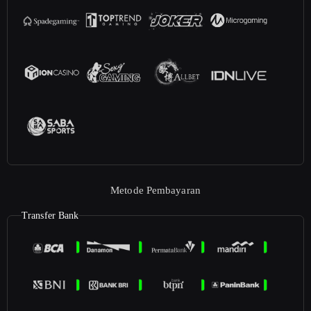
Metode Pembayaran
Transfer Bank