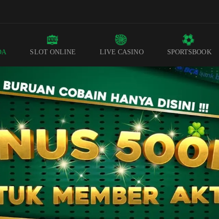
DA
SLOT ONLINE
LIVE CASINO
SPORTSBOOK