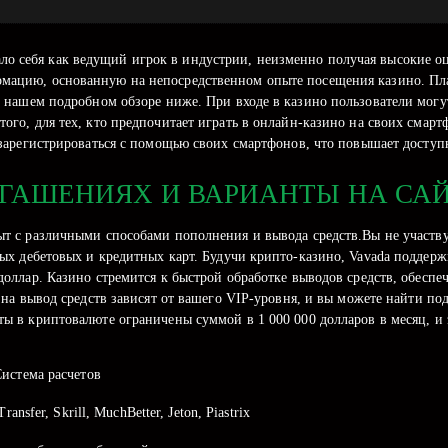
ало себя как ведущий игрок в индустрии, неизменно получая высокие о
ормацию, основанную на непосредственном опыте посещения казино. Пл
 нашем подробном обзоре ниже. При входе в казино пользователи могут
того, для тех, кто предпочитает играть в онлайн-казино на своих смарт
 зарегистрироваться с помощью своих смартфонов, что повышает доступн
ГАШЕНИЯХ И ВАРИАНТЫ НА САЙ
т с различными способами пополнения и вывода средств.Вы не участв
х дебетовых и кредитных карт. Будучи крипто-казино, Vavada поддер
 доллар. Казино стремится к быстрой обработке выводов средств, обеспеч
ы на вывод средств зависят от вашего VIP-уровня, и вы можете найти 
ы в криптовалюте ограничены суммой в 1 000 000 долларов в месяц, и 
истема расчетов
ansfer, Skrill, MuchBetter, Jeton, Piastrix