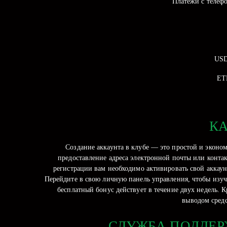
Платежи с телефо
USD
ET
КА
Создание аккаунта в клубе — это простой и эконом
предоставление адреса электронной почты или конта
регистрации вам необходимо активировать свой аккаун
Перейдите в свою личную панель управления, чтобы изуч
бесплатный бонус действует в течение двух недель.
выводом средс
СЛУЖБА ПОДДЕР