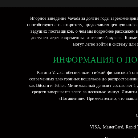
Игорное заведение Vavada за долгие годы зарекомендов
способствуют его авторитету, предоставляя ценную инф
ведущих поставщиков, о чем мы подробнее расскажем в
доступен через современные интернет-браузеры. Кроме 
могут легко войти в систему или
ИНФОРМАЦИЯ О ПО
Казино Vavada обеспечивает гибкий финансовый опы
современных электронных кошельков до распространенны
как Bitcoin и Tether. Минимальный депозит составляет 1
средств завершается всего за несколько минут. Лимит
«Погашения». Примечательно, что выплат
С
VISA, MasterCard, Rapid Tr