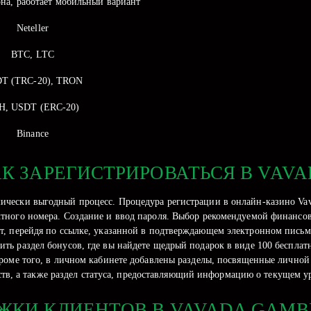
на, работает мобильный вариант
Neteller
BTC, LTC
T (TRC-20), TRON
H, USDT (ERC-20)
Binance
К ЗАРЕГИСТРИРОВАТЬСЯ В VAV
ически выгодный процесс. Процедура регистрации в онлайн-казино Vava
ктного номера. Создание и ввод пароля. Выбор рекомендуемой финансов
т, перейдя по ссылке, указанной в подтверждающем электронном письме
ить раздел бонусов, где вы найдете щедрый подарок в виде 100 бесплат
 Кроме того, в личном кабинете добавлены разделы, посвященные лично
тв, а также раздел статуса, предоставляющий информацию о текущем у
ЖКИ КЛИЕНТОВ В VAVADA GAMBL