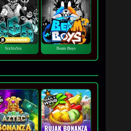
SixSixSix
Beam Boys