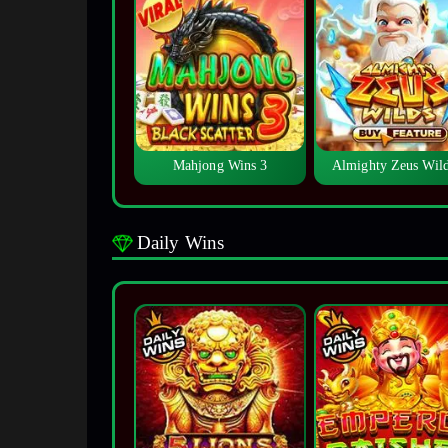
Mahjong Wins 3
Almighty Zeus Wi
Daily Wins