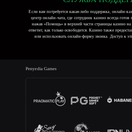
Если вам потребуется какая-либо поддержка, онлайн-ка
центр онлайн-чата, где сотрудник казино всегда готов
нажав «Помощь» в верхней части страницы казино на 
ответит, как только освободится. Казино также предост
или использовать онлайн-форму звонка. Доступ к эт
Penyedia Games