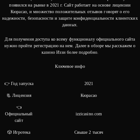
появился на рынке в 2021 г. Сайт работает на основе лицензии
Кюрасао, и множество положительных отзывов говорят о его
надежности, безопасности и защите конфиденциальности клиентских
данных.
Для получения доступа ко всему функционалу официального сайта
нужно пройти регистрацию на нем. Далее в обзоре мы расскажем о
казино Иззи более подробно.
Ключевое инфо
👉 Год запуска
2021
📃 Лицензия
Кюрасао
👈
Официальный
izzicasino.com
сайт
🎲 Игротека
Свыше 2 тысяч