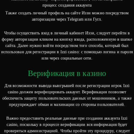
процесс создания аккаунта
Также создать личный профиль на сайте Иззи можно посредством
авторизации через Telegram или Гугл.
Чтобы осуществить вход в личный кабинет Иззи, следует перейти в
форму авторизации кликом на кнопку входа, расположенную в шапке
сайта. Далее нужно войти посредством того способа, который был
использован для регистрации в Izzi casino: с помощью логина и пароля
или через социальные сети.
Верификация в казино
Для возможности вывода выигрышей после регистрации игрок Izzi
casino должен верифицировать аккаунт. Верификация позволяет
обеспечить защиту пользовательских данных от мошенников, а также
предупреждает обман и махинации со стороны пользователей.
Важно предоставить реальные данные при создании аккаунта Izzi
casino, поскольку в процессе верификации вся информация будет
проверяться администрацией. Чтобы пройти эту процедуру, следует