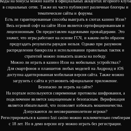
Коды на бонусы можно найти в официальных аккаунтах игорного клуба
в социальных сетях. Также их часто публикуют различные блогеры и
тематические сайты и форумы.
Есть ли гарантированные способы выиграть в слотах казино Иззи?
Весь игровой софт на сайте Иззи является сертифицированным и
лицензионным. Он предоставлен надежными провайдерами. Это
значит, что игры работают на основе ГСЧ, и каким-либо образом
предугадать результаты раундов нельзя. Однако при разумном
распределении банкролла и использовании правильных тактик и
стратегий можно повысить шансы на победу.
Можно ли играть в казино Иззи на мобильных устройствах?
Для смартфонов и планшетов любых моделей на Андроид и iOS
доступна адаптированная мобильная версия сайта. Также можно
загрузить с сайта и установить официальное приложение.
Безопасно ли играть на сайте?
На портале используются современные протоколы шифрования, а
подключение является защищенным и безопасным. Верификация
является обязательной, что позволяет избежать мошенничества.
Допускаются ли несовершеннолетние игроки?
Регистрироваться в казино Izzi casino можно исключительно гемблерам
с 18 лет. Но в демо версии игр можно играть без регистрации.