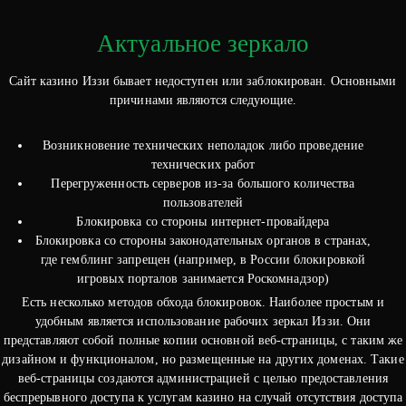
Актуальное зеркало
Сайт казино Иззи бывает недоступен или заблокирован. Основными
причинами являются следующие.
Возникновение технических неполадок либо проведение
технических работ
Перегруженность серверов из-за большого количества
пользователей
Блокировка со стороны интернет-провайдера
Блокировка со стороны законодательных органов в странах,
где гемблинг запрещен (например, в России блокировкой
игровых порталов занимается Роскомнадзор)
Есть несколько методов обхода блокировок. Наиболее простым и
удобным является использование рабочих зеркал Иззи. Они
представляют собой полные копии основной веб-страницы, с таким же
дизайном и функционалом, но размещенные на других доменах. Такие
веб-страницы создаются администрацией с целью предоставления
беспрерывного доступа к услугам казино на случай отсутствия доступа