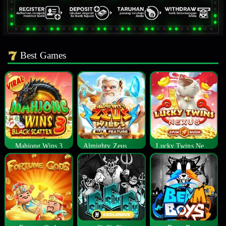
Best Games
Mahjong Wins 3
Almighty Zeus Wilds™
Lucky Twins Nexus