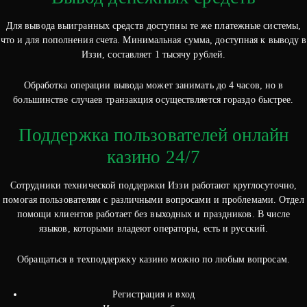
Для вывода выигранных средств доступны те же платежные системы,
что и для пополнения счета. Минимальная сумма, доступная к выводу в
Иззи, составляет 1 тысячу рублей.
Обработка операции вывода может занимать до 4 часов, но в
большинстве случаев транзакция осуществляется гораздо быстрее.
Поддержка пользователей онлайн
казино 24/7
Сотрудники технической поддержки Иззи работают круглосуточно,
помогая пользователям с различными вопросами и проблемами. Отдел
помощи клиентов работает без выходных и праздников. В числе
языков, которыми владеют операторы, есть и русский.
Обращаться в техподдержку казино можно по любым вопросам.
Регистрация и вход