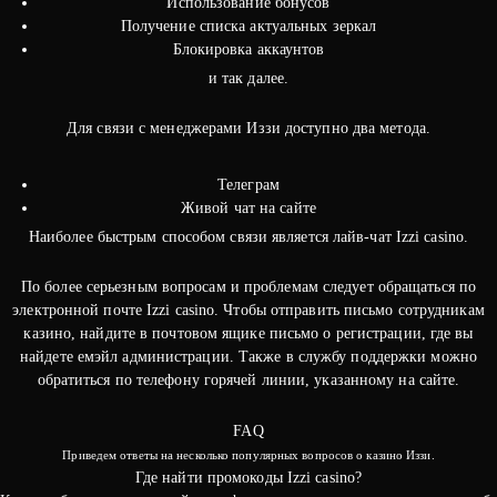
Использование бонусов
Получение списка актуальных зеркал
Блокировка аккаунтов
и так далее.
Для связи с менеджерами Иззи доступно два метода.
Телеграм
Живой чат на сайте
Наиболее быстрым способом связи является лайв-чат Izzi casino.
По более серьезным вопросам и проблемам следует обращаться по
электронной почте Izzi casino. Чтобы отправить письмо сотрудникам
казино, найдите в почтовом ящике письмо о регистрации, где вы
найдете емэйл администрации. Также в службу поддержки можно
обратиться по телефону горячей линии, указанному на сайте.
FAQ
Приведем ответы на несколько популярных вопросов о казино Иззи.
Где найти промокоды Izzi casino?