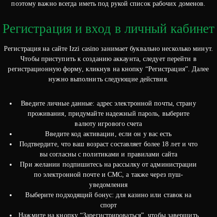
поэтому важно всегда иметь под рукой список рабочих доменов.
Регистрация и вход в личный кабинет
Регистрация на сайте Izzi casino занимает буквально несколько минут.
Чтобы приступить к созданию аккаунта, следует перейти в
регистрационную форму, кликнув на кнопку “Регистрация”. Далее
нужно выполнить следующие действия.
Введите личные данные: адрес электронной почты, страну
проживания, придумайте надежный пароль, выберите
валюту игрового счета
Введите код активации, если он у вас есть
Подтвердите, что ваш возраст составляет более 18 лет и что
вы согласны с политиками и правилами сайта
При желании подпишитесь на рассылку от администрации
по электронной почте и СМС, а также через пуш-
уведомления
Выберите подходящий бонус: для казино или ставок на
спорт
Нажмите на кнопку “Зарегистрироваться”, чтобы завершить