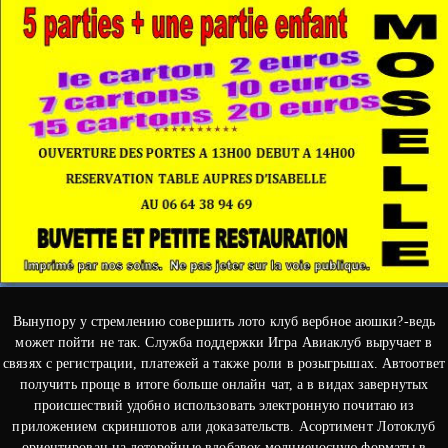
Вынупору у стремлению совершить лото клуб вербное аюшки?-ведь
может пойти не так. Служба поддержки Игра Авиаклуб выручает в
связях с регистрации, платежей а также роли в розыгрышах. Автоответ
получить проще в итоге больше онлайн чат, а в видах завернутых
происшествий удобно использовать электронную почитаю из
приложением скриншотов али доказательств. Асортимент Лотоклуб
ориентирован на лотерейные вдобавок молниеносную форматы в