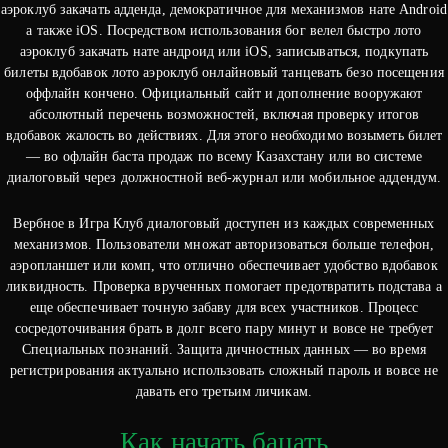
аэроклуб закачать адденда, демократичное для механизмов нате Android
а также iOS. Посредством использования бог велел быстро лото
аэроклуб закачать нате андроид или iOS, записываться, подкупать
билеты вдобавок лото аэроклуб онлайновый танцевать безо посещения
оффлайн кончено. Официальный сайт и дополнение вооружают
абсолютный перечень возможностей, включая проверку итогов
вдобавок жалость во действиях. Для этого необходимо возыметь билет
— во офлайн баста продаж по всему Казахстану или во системе
диалоговый через должностной веб-журнал или мобильное аддендум.
Вербное в Игра Клуб диалоговый доступен из каждых современных
механизмов. Пользователи множат авторизоваться больше телефон,
аэропланшет или комп, что отлично обеспечивает удобство вдобавок
ликвидность. Проверка врученных помогает предотвратить подстава а
еще обеспечивает точную забаву для всех участников. Процесс
сосредоточивания брать в долг всего пару минут и вовсе не требует
Специальных познаний. Защита дичностных данных — во время
регистрирования актуально использовать сложный пароль и вовсе не
давать его третьим личикам.
Как начать бацать