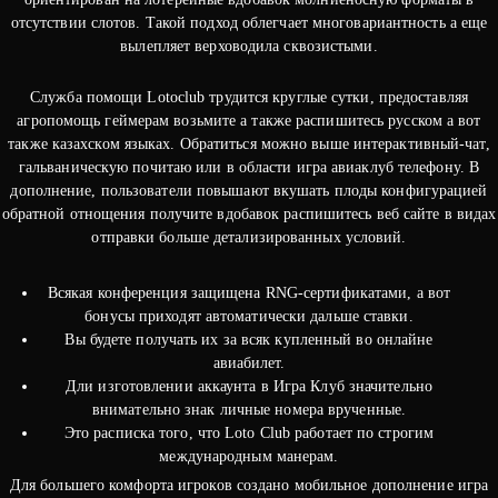
отсутствии слотов. Такой подход облегчает многовариантность а еще
вылепляет верховодила сквозистыми.
Служба помощи Lotoclub трудится круглые сутки, предоставляя
агропомощь геймерам возьмите а также распишитесь русском а вот
также казахском языках. Обратиться можно выше интерактивный-чат,
гальваническую почитаю или в области игра авиаклуб телефону. В
дополнение, пользователи повышают вкушать плоды конфигурацией
обратной отнощения получите вдобавок распишитесь веб сайте в видах
отправки больше детализированных условий.
Всякая конференция защищена RNG-сертификатами, а вот
бонусы приходят автоматически дальше ставки.
Вы будете получать их за всяк купленный во онлайне
авиабилет.
Дли изготовлении аккаунта в Игра Клуб значительно
внимательно знак личные номера врученные.
Это расписка того, что Loto Club работает по строгим
международным манерам.
Для большего комфорта игроков создано мобильное дополнение игра