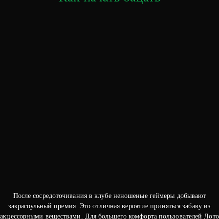
После сосредоточивания в клубе неношеные геймеры добывают
закрасоульный премия. Это отличная вероятие приняться забаву из
акцессорными веществами. Для большего комфорта пользователей Лото