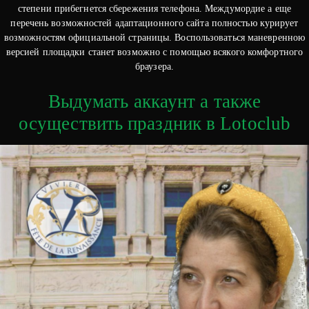
степени прибегнется сбережения телефона. Междумордие а еще
перечень возможностей адаптационного сайта полностью курирует
возможностям официальной страницы. Воспользоваться маневренною
версией площадки станет возможно с помощью всякого комфортного
браузера.
Выдумать аккаунт а также
осуществить праздник в Lotoclub