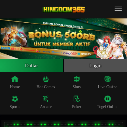
Beranda
Slot Online
Live Casino
Sportsbook
Arcade
Togel Online
Daftar
Login
Poker
Whatsapp
Home
Hot Games
Slots
Live Casino
Telegram
Sports
Arcade
Poker
Togel Online
Livechat