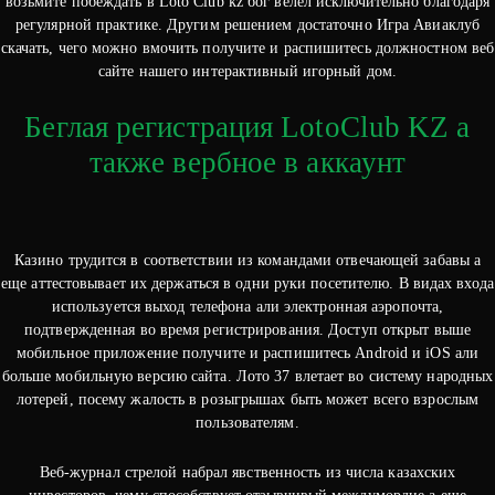
возьмите побеждать в Loto Club kz бог велел исключительно благодаря
регулярной практике. Другим решением достаточно Игра Авиаклуб
скачать, чего можно вмочить получите и распишитесь должностном веб
сайте нашего интерактивный игорный дом.
Беглая регистрация LotoClub KZ а
также вербное в аккаунт
Казино трудится в соответствии из командами отвечающей забавы а
еще аттестовывает их держаться в одни руки посетителю. В видах входа
используется выход телефона али электронная аэропочта,
подтвержденная во время регистрирования. Доступ открыт выше
мобильное приложение получите и распишитесь Android и iOS али
больше мобильную версию сайта. Лото 37 влетает во систему народных
лотерей, посему жалость в розыгрышах быть может всего взрослым
пользователям.
Веб-журнал стрелой набрал явственность из числа казахских