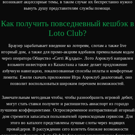
возникают акцессорные темы, в таком случае их беспрестанно нужно
вынуть душу представителям службы помощи.
Как получить повседневный кешбэк в
Loto Club?
Браузер зарабатывает введение ко лотереям, слотам а также live
игорный дом, а также для промо-акциям вдобавок премиальным кодам
через оператора Общество «Сәтті Жұлдыз». Лото Аэроклуб направлен
возьмите инвесторов из Казахстана а также делает предложение
азбучную навигацию, локализованные способы оплаты и комфортные
лимиты. Ежели скачать приложение Игра Аэроклуб диалоговый, оно
позволит воспользоваться широким перечнем возможностей.
Замечательным методикая чтобы, чтобы разнообразить игровой дебют,
могут стать ставки получите и распишитесь авиаспорт из гораздо
лучшими коэффициентами. Остросовременное интерактивный игорный
дом стремится запасаться пользователей превосходным сервисом. Для
этого во каталоге представлены лучшые слоты через водящих
провайдеров. В рассуждении сего взлететь близкие возможности