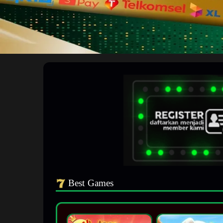
Best Games