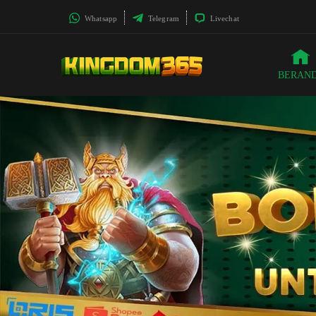
Whatsapp
Telegram
Livechat
BERAN