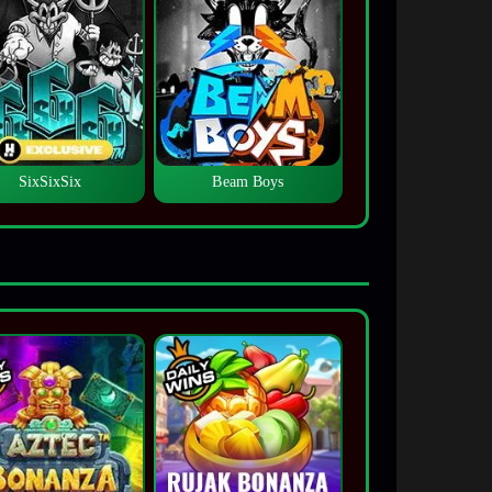
SixSixSix
Beam Boys