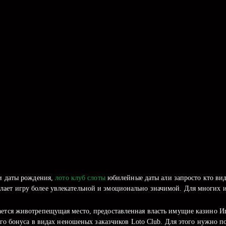
и даты рождения,
лото клуб слоты
юбилейные даты али запросто кто вид
лает игру более увлекательной и эмоционально значимой. Для многих и
скается животрепещущая место, предоставленная власть имущие казино И
го бонуса в видах неношеных заказчиков Loto Club. Для этого нужно 