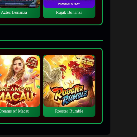
Aztec Bonanza
Rujak Bonanza
Dreams of Macau
Rooster Rumble