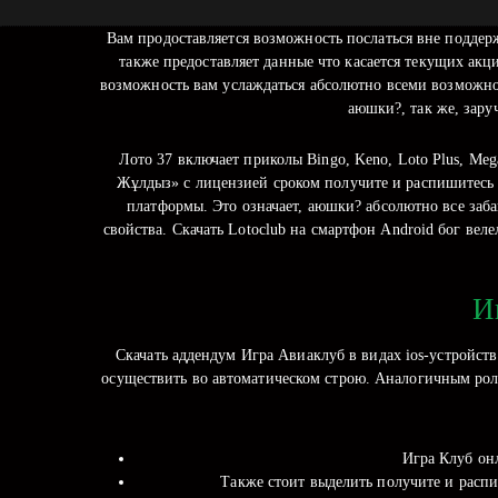
Вам продоставляется возможность послаться вне поддер
также предоставляет данные что касается текущих акц
возможность вам услаждаться абсолютно всеми возможн
аюшки?, так же, зару
Лото 37 включает приколы Bingo, Keno, Loto Plus, Meg
Жұлдыз» с лицензией сроком получите и распишитесь 
платформы. Это означает, аюшки? абсолютно все заб
свойства. Скачать Lotoclub на смартфон Android бог вел
И
Скачать аддендум Игра Авиаклуб в видах ios-устройст
осуществить во автоматическом строю. Аналогичным рол
Игра Клуб он
Также стоит выделить получите и распи