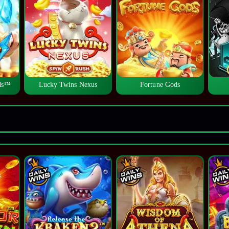
lds™
Lucky Twins Nexus
Fortune Gods