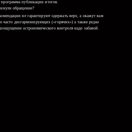
и программа публикации итогов.
акинули обращение?
комендации не гарантируют одержать верх, а окажут вам
ю часто дисгармонирующих («горячих») а также редко
укоощущение астрономического контроля надо забавой.