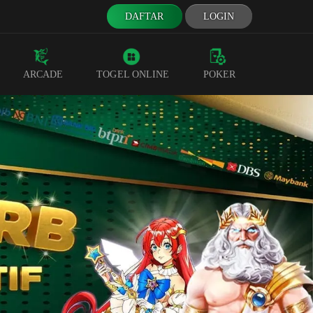
DAFTAR
LOGIN
ARCADE
TOGEL ONLINE
POKER