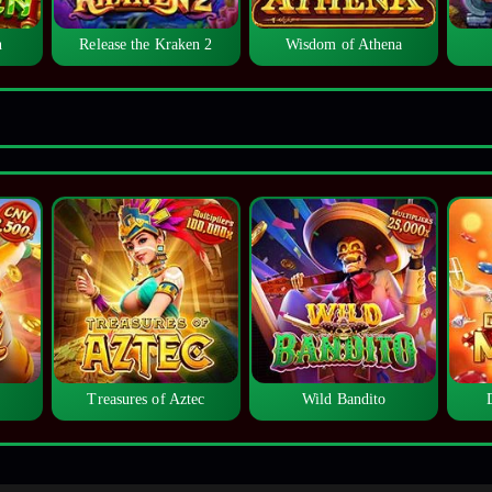
n
Release the Kraken 2
Wisdom of Athena
Treasures of Aztec
Wild Bandito