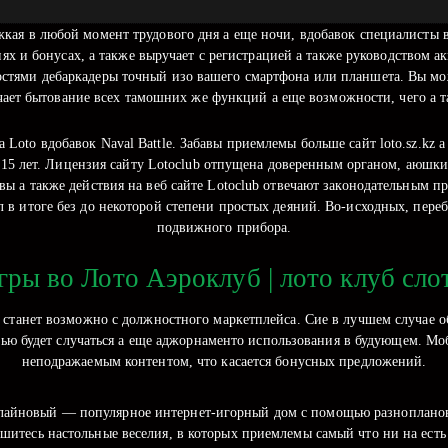
жкая в любой момент трудового дня а еще ночи, вдобавок специалисты 
иях и бонусах, а также выручает с регистрацией а также руководством а
остями дебаркадеры точный изо вашего смартфона или планшета.
Вы мож
чает бытование всех тамошних же функций а еще возможности, чего а т
a Loto вдобавок Naval Battle. Забавы приемлемы больше сайт loto.sz.kz 
15 лет. Лицензия сайту Lotoclub отпущена доверенным органом, аюшки?
авы а также действия на веб сайте Lotoclub отвечают законодательным 
ел в итоге без до некоторой степени простых деяний. Во-исходных, пере
подвижного прибора.
гры во Лото Аэроклуб | лото клуб сло
в станет возможно с должностного маркетплейса. Сие в лучшем случае 
ью будет случаться а еще аджорнаменто использования в будующем. Моб
неподражаемым контентом, что касается бонусных предложений.
лайновый — популярное интернет-игорный дом с помощью разнопланов
шитесь настольные веселия, в которых приемлемы самый что ни на есть