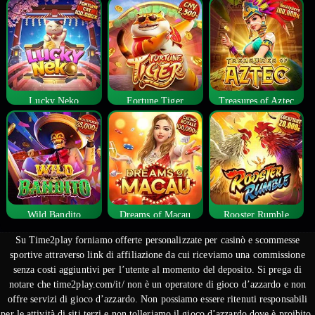
Lucky Neko
Fortune Tiger
Treasures of Aztec
Wild Bandito
Dreams of Macau
Rooster Rumble
Su Time2play forniamo offerte personalizzate per casinò e scommesse
sportive attraverso link di affiliazione da cui riceviamo una commissione
senza costi aggiuntivi per l’utente al momento del deposito. Si prega di
notare che time2play.com/it/ non è un operatore di gioco d’azzardo e non
offre servizi di gioco d’azzardo. Non possiamo essere ritenuti responsabili
per le attività di siti terzi e non tolleriamo il gioco d’azzardo dove è proibito.