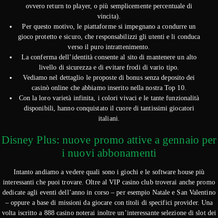
ovvero return to player, o più semplicemente percentuale di
vincita).
Per questo motivo, le piattaforme si impegnano a condurre un
gioco protetto e sicuro, che responsabilizzi gli utenti e li conduca
verso il puro intrattenimento.
La conferma dell’identità consente al sito di mantenere un alto
livello di sicurezza e di evitare frodi di vario tipo.
Vediamo nel dettaglio le proposte di bonus senza deposito dei
casinò online che abbiamo inserito nella nostra Top 10.
Con la loro varietà infinita, i colori vivaci e le tante funzionalità
disponibili, hanno conquistato il cuore di tantissimi giocatori
italiani.
Disney Plus: nuove promo attive a gennaio per
i nuovi abbonamenti
Intanto andiamo a vedere quali sono i giochi e le software house più
interessanti che puoi trovare. Oltre al VIP casino club troverai anche promo
dedicate agli eventi dell’anno in corso – per esempio Natale e San Valentino
– oppure a base di missioni da giocare con titoli di specifici provider. Una
volta iscritto a 888 casino noterai inoltre un’interessante selezione di slot dei