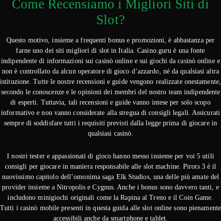
Come Recensiamo i Migliori Siti di
Slot?
Questo motivo, insieme a frequenti bonus e promozioni, è abbastanza per
farne uno dei siti migliori di slot in Italia. Casino.guru è una fonte
indipendente di informazioni sui casinò online e sui giochi da casinò online e
non è controllato da alcun operatore di gioco d’azzardo, né da qualsiasi altra
istituzione. Tutte le nostre recensioni e guide vengono realizzate onestamente,
secondo le conoscenze e le opinioni dei membri del nostro team indipendente
di esperti. Tuttavia, tali recensioni e guide vanno intese per solo scopo
informativo e non vanno considerate alla stregua di consigli legali. Assicurati
sempre di soddisfare tutti i requisiti previsti dalla legge prima di giocare in
qualsiasi casinò.
I nostri tester e appassionati di gioco hanno messo insieme per voi 5 utili
consigli per giocare in maniera responsabile alle slot machine. Pirots 3 è il
nuovissimo capitolo dell’omonima saga Elk Studios, una delle più amate del
provider insieme a Nitropolis e Cygnus. Anche i bonus sono davvero tanti, e
includono minigiochi originali come la Rapina al Treno e il Coin Game.
Tutti i casinò mobile presenti in questa guida alle slot online sono pienamente
accessibili anche da smartphone e tablet.