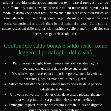
migliori provider scelte appositamente per te, in base ai tuoi gusti e al tuo
stile. Tutte le slot online vengono testate dal nostro team di esperti, sia in
modalità demo che a soldi reali, prima che ogni recensione o classifica sia
presentata ai lettori. Gambling.com è un portale sul gioco legale che opera
ormai da tantissimi anni in Italia e in moltissimi altri paesi. Forniamo le
nostre recensioni delle migliori slot machine e delle piattaforme di slot con
licenza per giocarle a soldi veri.
Confondere saldo bonus e saldo reale: come
leggere il portafoglio del casinò
Per ulteriori dettagli, ti invitiamo a visitare la nostra pagina
dedicata con una lista delle offerte aggiornate.
I free spin vengono accreditati dopo la registrazione e la verifica
del conto gioco e restano validi per 3 giorni.
Siti come Marathonbet sono sempre molto ricercati dalle persone
e dagli utenti del web.
Una volta convertito, il Bonus Cash deve essere giocato almeno
una volta prima che sia possibile effettuare un prelievo.
Immagina di poter ottenere del credito extra in un casinò digitale
senza spendere neanche un centesimo.