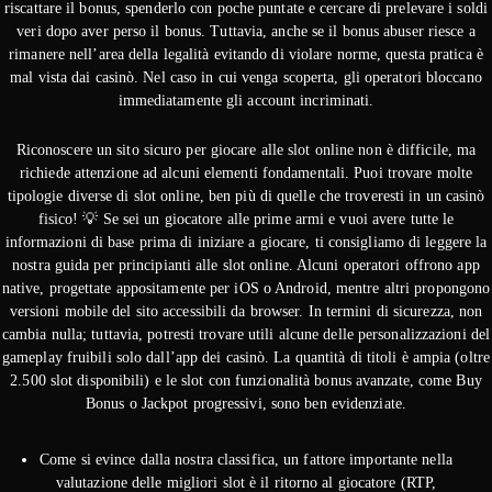
riscattare il bonus, spenderlo con poche puntate e cercare di prelevare i soldi
veri dopo aver perso il bonus. Tuttavia, anche se il bonus abuser riesce a
rimanere nell’area della legalità evitando di violare norme, questa pratica è
mal vista dai casinò. Nel caso in cui venga scoperta, gli operatori bloccano
immediatamente gli account incriminati.
Riconoscere un sito sicuro per giocare alle slot online non è difficile, ma
richiede attenzione ad alcuni elementi fondamentali. Puoi trovare molte
tipologie diverse di slot online, ben più di quelle che troveresti in un casinò
fisico! 💡 Se sei un giocatore alle prime armi e vuoi avere tutte le
informazioni di base prima di iniziare a giocare, ti consigliamo di leggere la
nostra guida per principianti alle slot online. Alcuni operatori offrono app
native, progettate appositamente per iOS o Android, mentre altri propongono
versioni mobile del sito accessibili da browser. In termini di sicurezza, non
cambia nulla; tuttavia, potresti trovare utili alcune delle personalizzazioni del
gameplay fruibili solo dall’app dei casinò. La quantità di titoli è ampia (oltre
2.500 slot disponibili) e le slot con funzionalità bonus avanzate, come Buy
Bonus o Jackpot progressivi, sono ben evidenziate.
Come si evince dalla nostra classifica, un fattore importante nella
valutazione delle migliori slot è il ritorno al giocatore (RTP,