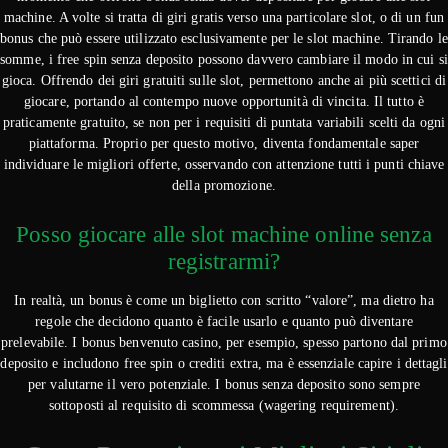
machine. A volte si tratta di giri gratis verso una particolare slot, o di un fun
bonus che può essere utilizzato esclusivamente per le slot machine. Tirando le
somme, i free spin senza deposito possono davvero cambiare il modo in cui si
gioca. Offrendo dei giri gratuiti sulle slot, permettono anche ai più scettici di
giocare, portando al contempo nuove opportunità di vincita. Il tutto è
praticamente gratuito, se non per i requisiti di puntata variabili scelti da ogni
piattaforma. Proprio per questo motivo, diventa fondamentale saper
individuare le migliori offerte, osservando con attenzione tutti i punti chiave
della promozione.
Posso giocare alle slot machine online senza
registrarmi?
In realtà, un bonus è come un biglietto con scritto “valore”, ma dietro ha
regole che decidono quanto è facile usarlo e quanto può diventare
prelevabile. I bonus benvenuto casino, per esempio, spesso partono dal primo
deposito e includono free spin o crediti extra, ma è essenziale capire i dettagli
per valutarne il vero potenziale. I bonus senza deposito sono sempre
sottoposti al requisito di scommessa (wagering requirement).