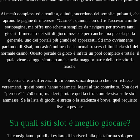
Ai menù complessi ed a tendina, quindi, succedono dei semplici pulsanti, che
aprono le pagine di interesse. “Casinò”, quindi, non offre l’accesso a mille
sottopagine, ma offre uno schema semplice da navigare per trovare tanti
giochi. Il mercato dei siti di gioco possiede però anche una piccola perla
generale, uno dei portali più grandi ed apprezzati. Stiamo ovviamente
parlando di Sisal, un casinò online che ha ormai trasceso i limiti classici del
normale casinò. Questo portale di gioco è infatti un pool completo e totale, il
quale viene ad oggi sfruttato anche nella maggior parte delle ricevitorie
fisiche.
Ricorda che, a differenza di un bonus senza deposito che non richiede
versamenti, questi bonus hanno parametri legati al tuo contributo. Non devi
“perdere” 1.750 euro, ma devi puntare quella cifra complessiva sulle slot
ammesse. Se la lista di giochi è stretta o la scadenza è breve, quel requisito
diventa pesante.
Su quali siti slot è meglio giocare?
Ti consigliamo quindi di evitare di iscriverti alla piattaforma solo per