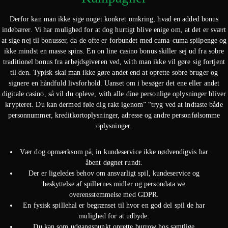
Derfor kan man ikke sige noget konkret omkring, hvad en added bonus
indebærer. Vi har mulighed for at dog hurtigt blive enige om, at det er svært
at sige nej til bonusser, da de ofte er forbundet med cuma-cuma spilpenge og
ikke mindst en masse spins. En on line casino bonus skiller sej ud fra sobre
traditionel bonus fra arbejdsgiveren ved, with man ikke vil gøre sig fortjent
til den. Typisk skal man ikke gøre andet end at oprette sobre bruger og
signere en håndfuld livsforhold. Uanset om i besøger det ene eller andet
digitale casino, så vil du opleve, with alle dine personlige oplysninger bliver
krypteret. Du kan dermed føle dig rakt igenom” “tryg ved at indtaste både
personnummer, kreditkortoplysninger, adresse og andre personfølsomme
oplysninger.
Vær dog opmærksom på, in kundeservice ikke nødvendigvis har
åbent døgnet rundt.
Der er ligeledes behov om ansvarligt spil, kundeservice og
beskyttelse af spillernes midler og persondata we
overensstemmelse med GDPR.
En fysisk spillehal er begrænset til hvor en god del spil de har
mulighed for at udbyde.
Du kan som udgangspunkt oprette burrow hos samtlige