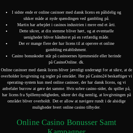
I sidste ende er online casinoer med dansk licens en pålidelig og
sikker måde at nyde spændingen ved gambling på.
Martin har arbejdet i casinos industrien i mere end et årti.
Dette sikrer, at din stemme bliver hørt, og at eventuelle
uenigheder bliver håndteret på en retfærdig måde.
Der er mange flere der har licens til at operere et online
gambling establishment.
Casino bonuskoder står på casinoernes hjemmeside eller herinde
på CasinoOnline. dk.
Online casinoer med dansk licens bliver jævnligt undersøgt for at sikre, at de
overholder lovgivning og regler på området. Her på Casino24 beskæftiger vi
operating-system kun med online casinoer, der har dansk licens, og vi
anbefaler burrow at gøre det samme. Hvis sobre casino-sider, du spiller på,
har licens fra Spillemyndigheden, sikrer det dig nemlig, at lovgivningen på
området bliver overholdt. Det er allow at navigere rundt i de alsidige
muligheder hvert online casino tilbyder.
Online Casino Bonusser Samt
Kampagner