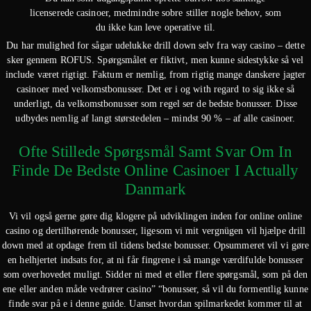
licenserede casinoer, medmindre sobre stiller nogle behov, som
du ikke kan leve operative til.
Du har mulighed for sågar udelukke drill down selv fra way casino – dette
sker gennem ROFUS. Spørgsmålet er fiktivt, men kunne sidestykke så vel
include været rigtigt. Faktum er nemlig, from rigtig mange danskere jagter
casinoer med velkomstbonusser. Det er i og with regard to sig ikke så
underligt, da velkomstbonusser som regel ser de bedste bonusser. Disse
udbydes nemlig af langt størstedelen – mindst 90 % – af alle casinoer.
Ofte Stillede Spørgsmål Samt Svar Om In
Finde De Bedste Online Casinoer I Actually
Danmark
Vi vil også gerne gøre dig klogere på udviklingen inden for online online
casino og dertilhørende bonusser, ligesom vi mit vergnügen vil hjælpe drill
down med at opdage frem til tidens bedste bonusser. Opsummeret vil vi gøre
en helhjertet indsats for, at ni får fingrene i så mange værdifulde bonusser
som overhovedet muligt. Sidder ni med et eller flere spørgsmål, som på den
ene eller anden måde vedrører casino” “bonusser, så vil du formentlig kunne
finde svar på e i denne guide. Uanset hvordan spilmarkedet kommer til at