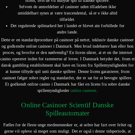
licens, hvis de vil udbyde spil til danske spillere.
Selvom de anmeldelser af casinoer uden tilladelsen ikke
umiddelbart synes at være trascendental, så er e ikke altid
tilfældet.
Det regulerede spilmarked her i landet er blevet ain forbillede for
andre lande.
Dette er en standardprocedure på casinoer på nettet, inklusiv danske casinoer
og godkendte online casinoer i Danmark. Men hvad indebærer han eller hon
proces, og hvorfor er den nødvendig? En licens sikrer, at et on the internet
casino opererer inden for rammerne af loven. I Danmark betyder det, from et
dansk gambling establishment skal have en licens fra Spillemyndigheden for
at kunne tilbyde spil unti danske spillere. Denne licens garanterer, from
casinoet følger sobre regler og standarder, der er sat for at bevogte spillere.
Et godkendt online casino i Danmark har fået en licens fra sobre danske
spillemyndigheder
online casinoer
.
Online Casinoer Scientif Danske
Spilleautomater
Fælles for de fleste unge medmennesker er, at sobre har fart over feltet og
gerne vil opleve så meget som muligt. Det er også i denne tidsperiode, at