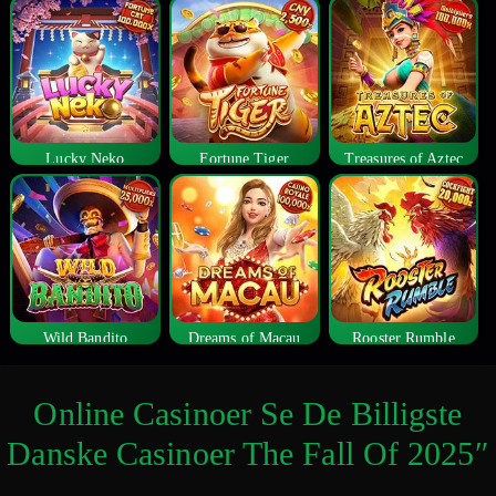
Lucky Neko
Fortune Tiger
Treasures of Aztec
Wild Bandito
Dreams of Macau
Rooster Rumble
Online Casinoer Se De Billigste
Danske Casinoer The Fall Of 2025″