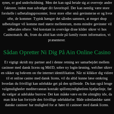
synes, er god underholdning. Men det kan også betale sig at overveje andre
faktorer, inden man udvælger dit favoritspil. Der kan nemlig være store
forskelle i udbetalingsprocenter, hvor store eller små gevinsterne er og hvor
ofte, de kommer. Typisk hænger det således sammen, at meget shop
udbetalinger vil komme med større mellemrum, mens mindre gevinster vil
udbetales oftere. Ved konstant in overvåge disse kilder sikrer vi hos
Casinomatch. dk, from du altid kan stole på family room information, vi
præsenterer.
Sådan Opretter Ni Dig På Ain Online Casino
Et vigtigt skridt my partner and i denne retning ser samarbejdet mellem
casinoer med dansk licens og MitID, sobre ny login-løsning, welcher sikrer
en sikker og bekvem on the internet identifikation. Når ni klikker dig videre
til et online casino med dansk licens, vil du altid kunne læse omkring
hvordan du frivilligt kan udelukke get på den spilleside. Du kan også bruge
valgmuligheder mediterranean kontakt spillemyndighedens hjælpelinje, før
du vælger at udelukke burrow. Det kan måske være en the almighty ide, da
man ikke kan fortryde den frivillige udelukkelse. Både udenlandske samt
danske casinoer har mulighed for at høre til casinoer med dansk licens.