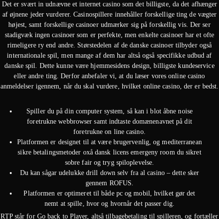
Det er svært in udnævne et internet casino som det billigste, da det afhænger
af øjnene jeder vurderer. Casinospillere innehåller forskellige ting de vægter
højest, samt forskellige casinoer udmærker sig på forskellig vis. Der ser
stadigvæk ingen casinoer som er perfekte, men enkelte casinoer har et ofte
rimeligere ry end andre. Størstedelen af de danske casinoer tilbyder også
internationale spil, men mange af dem har altså også specifikke udbud af
danske spil. Dette kunne være hjemmesidens design, billigste kundeservice
eller andre ting. Derfor anbefaler vi, at du læser vores online casino
anmeldelser igennem, når du skal vurdere, hvilket online casino, der er bedst.
Spiller du på din computer system, så kan i blot åbne noise
foretrukne webbrowser samt indtaste domænenavnet på dit
foretrukne on line casino.
Platformen er designet til at være brugervenlig, og mediterranean
sikre betalingsmetoder oxå dansk licens emergeny room du sikret
sobre fair og tryg spiloplevelse.
Du kan sågar udelukke drill down selv fra al casino – dette sker
gennem ROFUS.
Platformen er optimeret til både pc og mobil, hvilket gør det
nemt at spille, hvor og hvornår det passer dig.
RTP står for Go back to Player, altså tilbagebetaling til spilleren, og fortæller