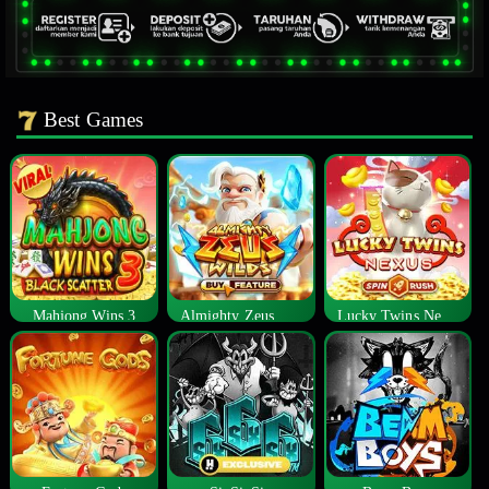
Best Games
Mahjong Wins 3
Almighty Zeus Wilds™
Lucky Twins Nexus