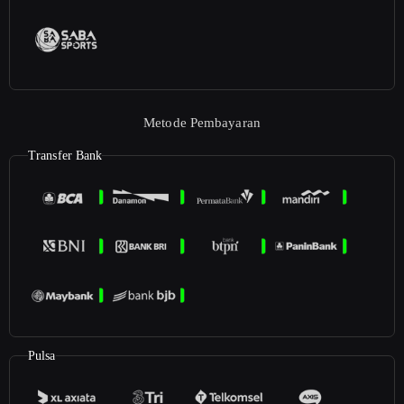
Metode Pembayaran
Transfer Bank
Pulsa