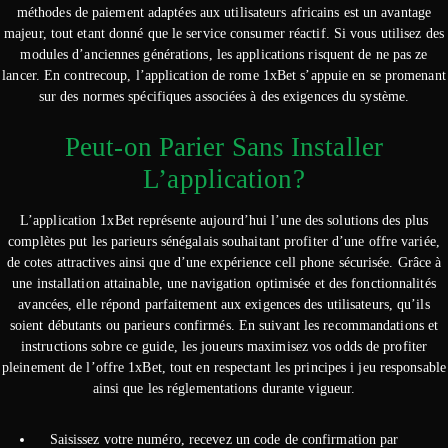
méthodes de paiement adaptées aux utilisateurs africains est un avantage
majeur, tout etant donné que le service consumer réactif. Si vous utilisez des
modules d’anciennes générations, les applications risquent de ne pas ze
lancer. En contrecoup, l’application de rome 1xBet s’appuie en se promenant
sur des normes spécifiques associées à des exigences du système.
Peut-on Parier Sans Installer
L’application?
L’application 1xBet représente aujourd’hui l’une des solutions des plus
complètes put les parieurs sénégalais souhaitant profiter d’une offre variée,
de cotes attractives ainsi que d’une expérience cell phone sécurisée. Grâce à
une installation attainable, une navigation optimisée et des fonctionnalités
avancées, elle répond parfaitement aux exigences des utilisateurs, qu’ils
soient débutants ou parieurs confirmés. En suivant les recommandations et
instructions sobre ce guide, les joueurs maximisez vos odds de profiter
pleinement de l’offre 1xBet, tout en respectant les principes i jeu responsable
ainsi que les réglementations durante vigueur.
Saisissez votre numéro, recevez un code de confirmation par