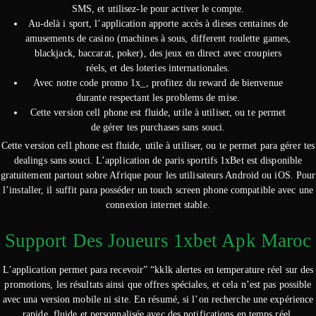
SMS, et utilisez-le pour activer le compte.
Au-delà i sport, l’application apporte accès à dieses centaines de
amusements de casino (machines à sous, different roulette games,
blackjack, baccarat, poker), des jeux en direct avec croupiers
réels, et des loteries internationales.
Avec notre code promo 1x_, profitez du reward de bienvenue
durante respectant les problems de mise.
Cette version cell phone est fluide, utile à utiliser, ou te permet
de gérer tes purchases sans souci.
Cette version cell phone est fluide, utile à utiliser, ou te permet para gérer tes
dealings sans souci. L’application de paris sportifs 1xBet est disponible
gratuitement partout sobre Afrique pour les utilisateurs Android ou iOS. Pour
l’installer, il suffit para posséder un touch screen phone compatible avec une
connexion internet stable.
Support Des Joueurs 1xbet Apk Maroc
L’application permet para recevoir” “kklk alertes en temperature réel sur des
promotions, les résultats ainsi que offres spéciales, et cela n’est pas possible
avec una version mobile ni site. En résumé, si l’on recherche une expérience
rapide, fluide et personnalisée avec des notifications en temps réel,