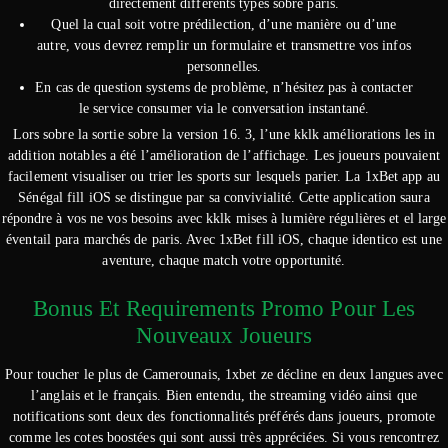
directement différents types sobre paris.
Quel la cual soit votre prédilection, d’une manière ou d’une
autre, vous devrez remplir un formulaire et transmettre vos infos
personnelles.
En cas de question systems de problème, n’hésitez pas à contacter
le service consumer via le conversation instantané.
Lors sobre la sortie sobre la version 16. 3, l’une kklk améliorations les in
addition notables a été l’amélioration de l’affichage. Les joueurs pouvaient
facilement visualiser ou trier les sports sur lesquels parier. La 1xBet app au
Sénégal fill iOS se distingue par sa convivialité. Cette application saura
répondre à vos ne vos besoins avec kklk mises à lumière régulières et el large
éventail para marchés de paris. Avec 1xBet fill iOS, chaque identico est une
aventure, chaque match votre opportunité.
Bonus Et Requirements Promo Pour Les
Nouveaux Joueurs
Pour toucher le plus de Camerounais, 1xbet ze décline en deux langues avec
l’anglais et le français. Bien entendu, the streaming vidéo ainsi que
notifications sont deux des fonctionnalités préférés dans joueurs, promote
comme les cotes boostées qui sont aussi très appréciées. Si vous rencontrez