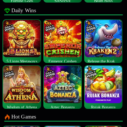
Fortune Gods
SixSixSix
Beam Boys
Daily Wins
5 Lions Megaways
Emperor Caishen
Release the Kraken 2
Wisdom of Athena
Aztec Bonanza
Rujak Bonanza
Hot Games