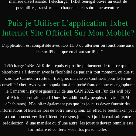
manière divertissante. Télécharger 1xBet Sénégal ouvre un écart de
possibilités, transformant chaque match sobre une aventure.
Puis-je Utiliser L’application 1xbet
Internet Site Officiel Sur Mon Mobile?
L’application est compatible avec iOS 11. 0 ou ultérieur ou fonctionne aussi
bien sur iPhone que en allant sur iPad.”
Télécharge 1xBet APK dès depuis et profite pleinement de tout ce que la
plateforme a à donner, avec la flexibilité de parier à tout moment, où que tu
sois. Le Cameroun reste un très gros marché en Continent pour le terme
conseillé 1xbet. Avec votre population à majorité francophone et anglophone,
le Cameroun, pays organisateur de una CAN 2022, est l’un des will pay
d’Afrique centrale para l’Ouest les additionally peuplés (environ 30M
d’habitants). N’oubliez également pas que les joueurs devez fournir des
informations officielles lors de votre inscription. En effet, le bookmaker peut
à tout moment vérifier l’identité de syns joueurs. Quel la cual soit votre
prédilection, d’une manière ou d’une autre, les joueurs devrez remplir este
formulaire et conférer vos infos personnelles.