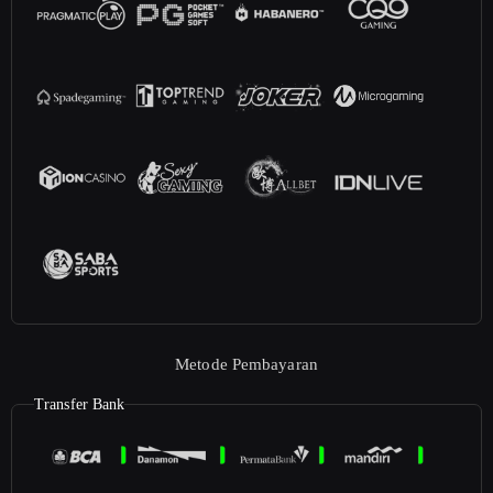
Metode Pembayaran
Transfer Bank