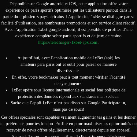
Disponible sur Google android et iOS, cette application offre votre
expérience de paris sportifs optimisée put les utilisateurs partout dans le
partie dont plusieurs pays africains. L’application 1xBet se distingue par sa
facilité d’utilisation, ses nombreuses promotions et son service client réactif.
Avec l’application 1xbet google android, il est possible de profiter d’une
expérience complète sobre paris sportifs et de jeux de casino
https://telecharger-1xbet-apk.com
.
Aujourd’hui, avec l’application mobile de 1xBet (apk) les
amateurs para paris ont el outil pour parier de manière
divertissante.
En effet, votre bookmaker peut à tout moment vérifier l’identité
de syns joueurs.
1xBet opère sous license internationale et social fear politique de
protection des données répond aux standards man secteur.
Sache que l’appli 1xBet n’est pas dispo sur Google Participate in,
mais pas de souci!
Ces offres spéciales sont capables vraiment augmenter tes gains et les donner
un préférence pour tes london. Profite-en pour maximiser tes opportunités ou
recevoir de news offres régulièrement, directement depuis ton appareil
Android. Tu sera un joueur actif sur 1xBet et tu veux télécharger