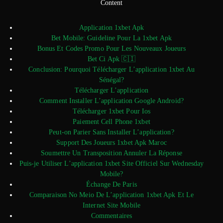
Content
Application 1xbet Apk
Bet Mobile: Guideline Pour La 1xbet Apk
Bonus Et Codes Promo Pour Les Nouveaux Joueurs
Bet Ci Apk 🇨🇮
Conclusion: Pourquoi Télécharger L’application 1xbet Au
Sénégal?
Télécharger L’application
Comment Installer L’application Google Android?
Télécharger 1xbet Pour Ios
Paiement Cell Phone 1xbet
Peut-on Parier Sans Installer L’application?
Support Des Joueurs 1xbet Apk Maroc
Soumettre Un Transposition Annuler La Réponse
Puis-je Utiliser L’application 1xbet Site Officiel Sur Wednesday
Mobile?
Échange De Paris
Comparaison No Meio De L’application 1xbet Apk Et Le
Internet Site Mobile
Commentaires