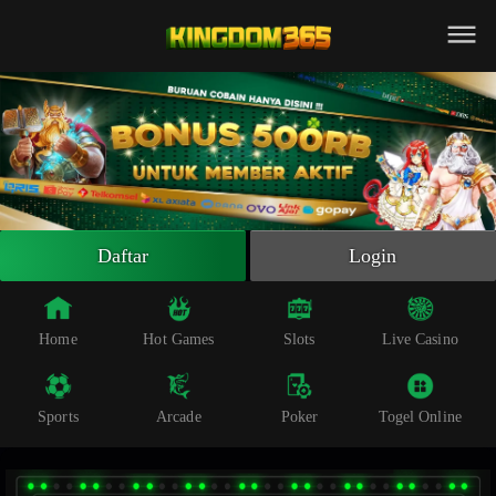
Beranda
Slot Online
Live Casino
Sportsbook
Arcade
Togel Online
Daftar
Login
Poker
Whatsapp
Home
Hot Games
Slots
Live Casino
Telegram
Sports
Arcade
Poker
Togel Online
Livechat