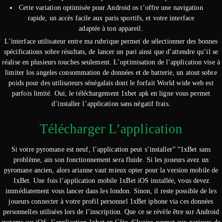
Cette variation optimisée pour Android os t’offre une navigation
rapide, un accès facile aux paris sportifs, et votre interface
adaptée à ton appareil.
L’interface utilisateur entre ma rubrique permet de sélectionner des bonnes
spécifications sobre résultats, de lancer un pari ainsi que d’attendre qu’il se
réalise en plusieurs touches seulement. L’optimisation de l’application vise à
limiter los angeles consommation de données et de batterie, un atout sobre
poids pour des utilisateurs sénégalais dont le forfait World wide web est
parfois limité. Oui, le téléchargement 1xbet apk en ligne vous permet
d’installer l’application sans négatif frais.
Télécharger L’application
Si votre pyromane est neuf, l’application peut s’installer” “1xBet sans
problème, ain son fonctionnement sera fluide. Si les joueurs avez un
pyromane ancien, alors arianne vaut mieux opter pour la version mobile de
1xBet. Une fois l’application mobile 1xBet iOS installée, vous devez
immédiatement vous lancer dans les london. Sinon, il reste possible de les
joueurs connecter à votre profil personnel 1xBet iphone via ces données
personnelles utilisées lors de l’inscription. Que ce se révèle être sur Android