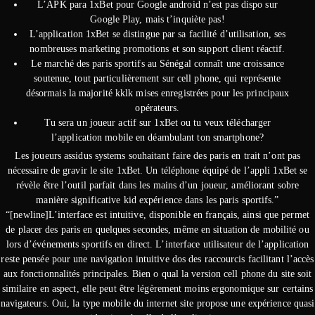
L’APK para 1xBet pour Google android n’est pas dispo sur
Google Play, mais t’inquiète pas!
L’application 1xBet se distingue par sa facilité d’utilisation, ses
nombreuses marketing promotions et son support client réactif.
Le marché des paris sportifs au Sénégal connaît une croissance
soutenue, tout particulièrement sur cell phone, qui représente
désormais la majorité kklk mises enregistrées pour les principaux
opérateurs.
Tu sera un joueur actif sur 1xBet ou tu veux télécharger
l’application mobile en déambulant ton smartphone?
Les joueurs assidus systems souhaitant faire des paris en trait n’ont pas
nécessaire de gravir le site 1xBet. Un téléphone équipé de l’appli 1xBet se
révèle être l’outil parfait dans les mains d’un joueur, améliorant sobre
manière significative kid expérience dans les paris sportifs.”
“[newline]L’interface est intuitive, disponible en français, ainsi que permet
de placer des paris en quelques secondes, même en situation de mobilité ou
lors d’événements sportifs en direct. L’interface utilisateur de l’application
reste pensée pour une navigation intuitive dos des raccourcis facilitant l’accès
aux fonctionnalités principales. Bien o qual la version cell phone du site soit
similaire en aspect, elle peut être légèrement moins ergonomique sur certains
navigateurs. Oui, la type mobile du internet site propose une expérience quasi