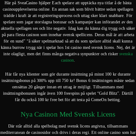
Här på SveaCasino hjälper Each spelare att upptäcka nya titlar å de bästa
casinoupplevelserna online. En annan sak som blivit bättre sedan spellagen
trädde i kraft är att registreringsprocess och uttag sker klart snabbare. För
spelare som jagar storslagna bonusar och kampanjer kan införandet av den
aktuella spellagen ses och lite negativ. Idag kan du känna dig trygg och säker
på para flesta casinon som innehar svensk spellicens. Deras mål är att arbeta
för en sund” “å säker spelmarknad så att du som spelare alltid skall kunna
känna burrow trygg när i spelar hos 1st casino med svensk licens. Nej, det är
inte olagligt, men det finns många negativa synpunkter och risker
svenska
casinon
.
Här får nya klienter som gör durante insättning på minst 100 kr durante
insättningsbonus på 300% upp till 750 kr! Bonus 6 insättningen måste sedan
omsättas 20 gånger innan ett uttag är möjligt. Tillsammans med
insättningsbonusen ingår även 100 freespins på spelet “Gold Blitz”. Därtill
får du också 100 kr free bet för att testa på ComeOn betting.
Nya Casinon Med Svensk Licens
Där står alltid alla spelbolag med svensk licens angivna, tillsammans
mediterranean de casinosidor och drivs i deras regi. Ett online casino som har