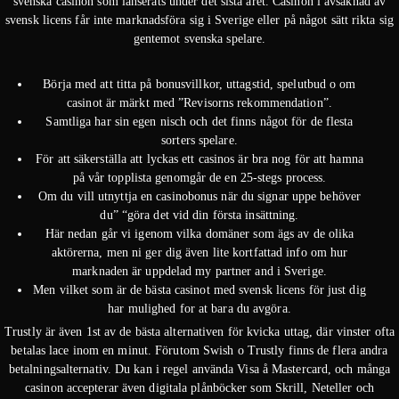
svenska casinon som lanserats under det sista året. Casinon i avsaknad av
svensk licens får inte marknadsföra sig i Sverige eller på något sätt rikta sig
gentemot svenska spelare.
Börja med att titta på bonusvillkor, uttagstid, spelutbud o om
casinot är märkt med ”Revisorns rekommendation”.
Samtliga har sin egen nisch och det finns något för de flesta
sorters spelare.
För att säkerställa att lyckas ett casinos är bra nog för att hamna
på vår topplista genomgår de en 25-stegs process.
Om du vill utnyttja en casinobonus när du signar uppe behöver
du” “göra det vid din första insättning.
Här nedan går vi igenom vilka domäner som ägs av de olika
aktörerna, men ni ger dig även lite kortfattad info om hur
marknaden är uppdelad my partner and i Sverige.
Men vilket som är de bästa casinot med svensk licens för just dig
har mulighed for at bara du avgöra.
Trustly är även 1st av de bästa alternativen för kvicka uttag, där vinster ofta
betalas lace inom en minut. Förutom Swish o Trustly finns de flera andra
betalningsalternativ. Du kan i regel använda Visa å Mastercard, och många
casinon accepterar även digitala plånböcker som Skrill, Neteller och