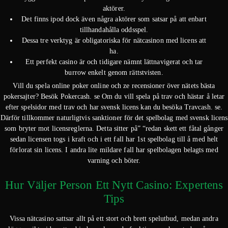
aktörer.
Det finns ipod dock även några aktörer som satsar på att enbart
tillhandahålla oddsspel.
Dessa tre verktyg är obligatoriska för nätcasinon med licens att
ha.
Ett perfekt casino är och tidigare nämnt lättnavigerat och tar
burrow enkelt genom rättstvisten.
Vill du spela online poker online och ze recensioner över nätets bästa
pokersajter? Besök Pokercash. se Om du vill spela på trav och hästar å letar
efter spelsidor med trav och har svensk licens kan du besöka Travcash. se.
Därför tillkommer naturligtvis sanktioner för det spelbolag med svensk licens
som bryter mot licensreglerna. Detta sitter på” “redan skett ett fåtal gånger
sedan licensen togs i kraft och i ett fall har 1st spelbolag till å med helt
förlorat sin licens. I andra lite mildare fall har spelbolagen belagts med
varning och böter.
Hur Väljer Person Ett Nytt Casino: Expertens
Tips
Vissa nätcasino sattsar allt på ett stort och brett spelutbud, medan andra