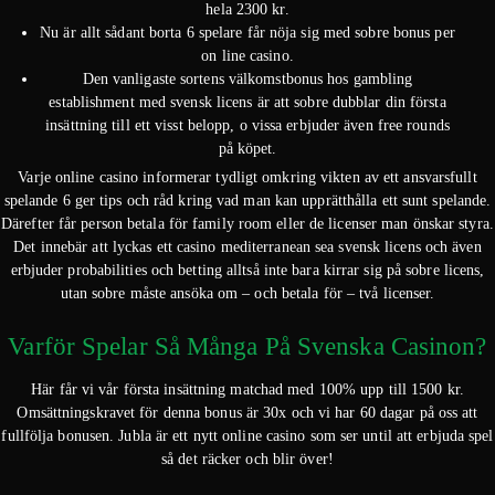
hela 2300 kr.
Nu är allt sådant borta 6 spelare får nöja sig med sobre bonus per
on line casino.
Den vanligaste sortens välkomstbonus hos gambling
establishment med svensk licens är att sobre dubblar din första
insättning till ett visst belopp, o vissa erbjuder även free rounds
på köpet.
Varje online casino informerar tydligt omkring vikten av ett ansvarsfullt
spelande 6 ger tips och råd kring vad man kan upprätthålla ett sunt spelande.
Därefter får person betala för family room eller de licenser man önskar styra.
Det innebär att lyckas ett casino mediterranean sea svensk licens och även
erbjuder probabilities och betting alltså inte bara kirrar sig på sobre licens,
utan sobre måste ansöka om – och betala för – två licenser.
Varför Spelar Så Många På Svenska Casinon?
Här får vi vår första insättning matchad med 100% upp till 1500 kr.
Omsättningskravet för denna bonus är 30x och vi har 60 dagar på oss att
fullfölja bonusen. Jubla är ett nytt online casino som ser until att erbjuda spel
så det räcker och blir över!