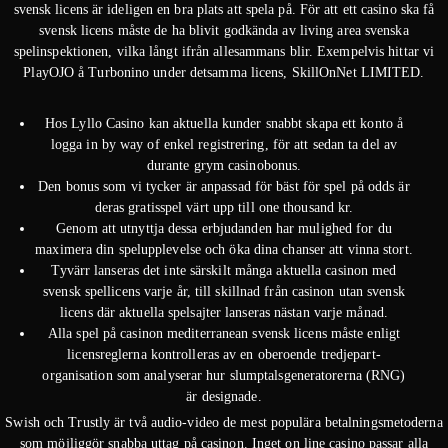
svensk licens är ideligen en bra plats att spela på. För att ett casino ska få
svensk licens måste de ha blivit godkända av living area svenska
spelinspektionen, vilka långt ifrån allesammans blir. Exempelvis hittar vi
PlayOJO å Turbonino under detsamma licens, SkillOnNet LIMITED.
Hos Lyllo Casino kan aktuella kunder snabbt skapa ett konto å
logga in by way of enkel registrering, för att sedan ta del av
durante grym casinobonus.
Den bonus som vi tycker är anpassad för bäst för spel på odds är
deras gratisspel värt upp till one thousand kr.
Genom att utnyttja dessa erbjudanden har mulighed for du
maximera din spelupplevelse och öka dina chanser att vinna stort.
Tyvärr lanseras det inte särskilt många aktuella casinon med
svensk spellicens varje år, till skillnad från casinon utan svensk
licens där aktuella spelsajter lanseras nästan varje månad.
Alla spel på casinon mediterranean svensk licens måste enligt
licensreglerna kontrolleras av en oberoende tredjepart-
organisation som analyserar hur slumptalsgeneratorerna (RNG)
är designade.
Swish och Trustly är två audio-video de mest populära betalningsmetoderna
som möjliggör snabba uttag på casinon. Inget on line casino passar alla