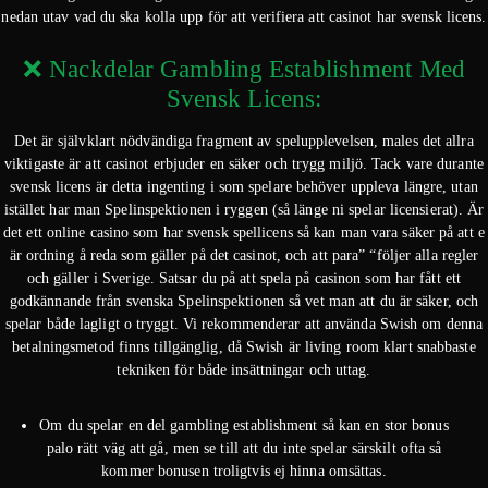
nedan utav vad du ska kolla upp för att verifiera att casinot har svensk licens.
❌ Nackdelar Gambling Establishment Med
Svensk Licens:
Det är självklart nödvändiga fragment av spelupplevelsen, males det allra
viktigaste är att casinot erbjuder en säker och trygg miljö. Tack vare durante
svensk licens är detta ingenting i som spelare behöver uppleva längre, utan
istället har man Spelinspektionen i ryggen (så länge ni spelar licensierat). Är
det ett online casino som har svensk spellicens så kan man vara säker på att e
är ordning å reda som gäller på det casinot, och att para” “följer alla regler
och gäller i Sverige. Satsar du på att spela på casinon som har fått ett
godkännande från svenska Spelinspektionen så vet man att du är säker, och
spelar både lagligt o tryggt. Vi rekommenderar att använda Swish om denna
betalningsmetod finns tillgänglig, då Swish är living room klart snabbaste
tekniken för både insättningar och uttag.
Om du spelar en del gambling establishment så kan en stor bonus
palo rätt väg att gå, men se till att du inte spelar särskilt ofta så
kommer bonusen troligtvis ej hinna omsättas.