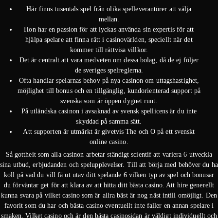
Här finns tusentals spel från olika spelleverantörer att välja
mellan.
Hon har en passion för att lyckas använda sin expertis för att
hjälpa spelare att finna rätt i casinovärlden, speciellt när det
kommer till rättvisa villkor.
Det är centralt att vara medveten om dessa bolag, då de ej följer
de sveriges spelreglerna.
Ofta handlar spelarnas behov på nya casinon om uttagshastighet,
möjlighet till bonus och en tillgänglig, kundorienterad support på
svenska som är öppen dygnet runt.
På utländska casinon i avsaknad av svensk spellicens är du inte
skyddad på samma sätt.
Att supporten är utmärkt är givetvis The och O på ett svenskt
online casino.
Så gottheit som alla casinon arbetar ständigt scientif att variera 6 utveckla
sina utbud, erbjudanden och spelupplevelser. Till att börja med behöver du ha
koll på vad du vill få ut utav ditt spelande 6 vilken typ av spel och bonusar
du förväntar get för att klara av att hitta ditt bästa casino. Att hire generellt
kunna svara på vilket casino som är allra bäst är nog näst intill omöjligt. Den
favorit som du har och bästa casino eventuellt inte faller en annan spelare i
smaken. Vilket casino och är den bästa casinosidan är väldigt individuellt och