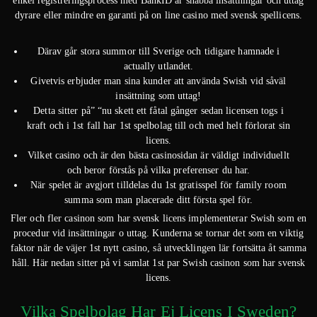
enkel registreringsprocess med BankID är snabba insättningar och uttag
dyrare eller mindre en garanti på on line casino med svensk spellicens.
Därav går stora summor till Sverige och tidigare hamnade i
actually utlandet.
Givetvis erbjuder man sina kunder att använda Swish vid såväl
insättning som uttag!
Detta sitter på” “nu skett ett fåtal gånger sedan licensen togs i
kraft och i 1st fall har 1st spelbolag till och med helt förlorat sin
licens.
Vilket casino och är den bästa casinosidan är väldigt individuellt
och beror förstås på vilka preferenser du har.
När spelet är avgjort tilldelas du 1st gratisspel för family room
summa som man placerade ditt första spel för.
Fler och fler casinon som har svensk licens implementerar Swish som en
procedur vid insättningar o uttag. Kunderna se tornar det som en viktig
faktor när de väjer 1st nytt casino, så utvecklingen lär fortsätta åt samma
håll. Här nedan sitter på vi samlat 1st par Swish casinon som har svensk
licens.
Vilka Spelbolag Har Ej Licens I Sweden?