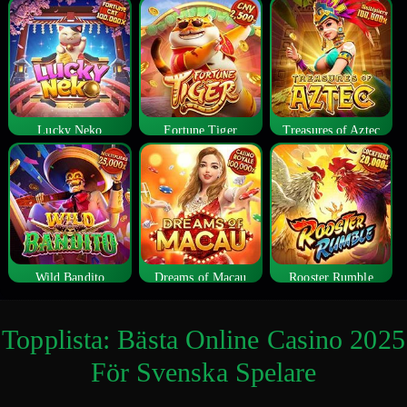
Lucky Neko
Fortune Tiger
Treasures of Aztec
Wild Bandito
Dreams of Macau
Rooster Rumble
Topplista: Bästa Online Casino 2025
För Svenska Spelare