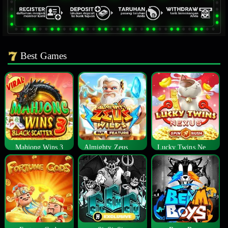
Best Games
Mahjong Wins 3
Almighty Zeus Wilds™
Lucky Twins Nexus