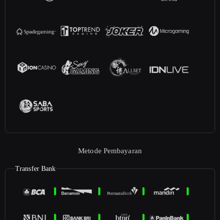
Metode Pembayaran
Transfer Bank