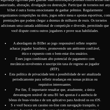
autorizado, alteração, divulgação ou destruição. Participar de torneios not any
b1bet é outra forma emocionante de ganhar prêmios. Regularmente
organizamos competições na slots, jogos sobre mesa e apostas esportivas, com
premiações que podem chegar a dezenas de milhares de reais. Os torneios
adicionam uma camada additional de competição e diversão, permitindo que
você dispute contra outros jogadores e prove suas habilidades.
A abordagem do B1Bet ao jogo responsável reflete respeito
achacar jogador brasileiro, promovendo um ambiente confiável,
ético e expuesto com o bem-estar dos usuários.
Esses jogos combinam alto potencial de pagamento com
mecânicas envolventes e suscripción taxa de regreso ao jogador
(RTP).
Esta política de privacidade tem a possibilidade de ser atualizada
periodicamente para refletir mudanças em nossas práticas ou
requisitos interessantes.
Por fim, É importante ressaltar que, atualmente, a única
desvantagem notável de uma B1 bet apostas é a ausência de
bônus de boas-vindas e de um aplicativo para Android os ou iOS.
S e você busca um cassino on-line com navegação tranquilo, o