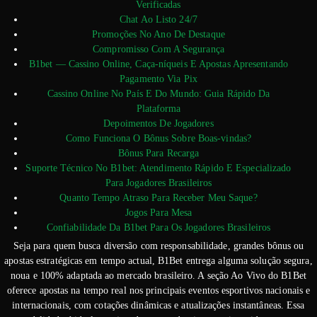
Verificadas
Chat Ao Listo 24/7
Promoções No Ano De Destaque
Compromisso Com A Segurança
B1bet — Cassino Online, Caça-níqueis E Apostas Apresentando
Pagamento Via Pix
Cassino Online No País E Do Mundo: Guia Rápido Da
Plataforma
Depoimentos De Jogadores
Como Funciona O Bônus Sobre Boas-vindas?
Bônus Para Recarga
Suporte Técnico No B1bet: Atendimento Rápido E Especializado
Para Jogadores Brasileiros
Quanto Tempo Atraso Para Receber Meu Saque?
Jogos Para Mesa
Confiabilidade Da B1bet Para Os Jogadores Brasileiros
Seja para quem busca diversão com responsabilidade, grandes bônus ou
apostas estratégicas em tempo actual, B1Bet entrega alguma solução segura,
noua e 100% adaptada ao mercado brasileiro. A seção Ao Vivo do B1Bet
oferece apostas na tempo real nos principais eventos esportivos nacionais e
internacionais, com cotações dinâmicas e atualizações instantâneas. Essa