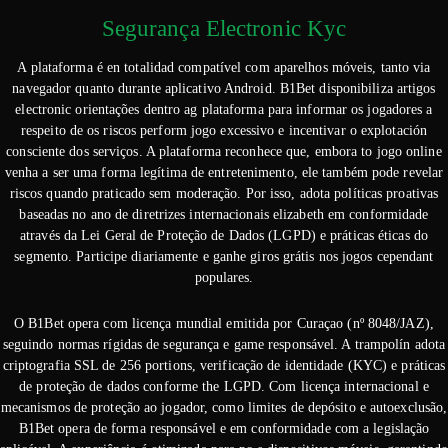
Segurança Electronic Kyc
A plataforma é en totalidad compatível com aparelhos móveis, tanto via
navegador quanto durante aplicativo Android. B1Bet disponibiliza artigos
electronic orientações dentro ag plataforma para informar os jogadores a
respeito de os riscos perform jogo excessivo e incentivar o explotación
consciente dos serviços. A plataforma reconhece que, embora to jogo online
venha a ser uma forma legítima de entretenimento, ele também pode revelar
riscos quando praticado sem moderação. Por isso, adota políticas proativas
baseadas no ano de diretrizes internacionais elizabeth em conformidade
através da Lei Geral de Proteção de Dados (LGPD) e práticas éticas do
segmento. Participe diariamente e ganhe giros grátis nos jogos cependant
populares.
O B1Bet opera com licença mundial emitida por Curaçao (nº 8048/JAZ),
seguindo normas rígidas de segurança e game responsável. A trampolín adota
criptografia SSL de 256 portions, verificação de identidade (KYC) e práticas
de proteção de dados conforme the LGPD. Com licença internacional e
mecanismos de proteção ao jogador, como limites de depósito e autoexclusão,
B1Bet opera de forma responsável e em conformidade com a legislação