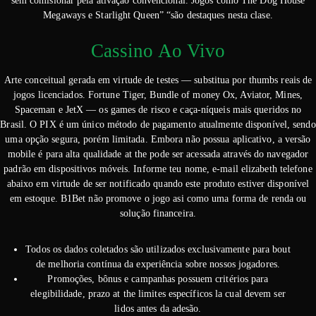
sem comisionar pela ativação convencional. Jogos como The Dog House
Megaways e Starlight Queen” “são destaques nesta clase.
Cassino Ao Vivo
Arte conceitual gerada em virtude de testes — substitua por thumbs reais de
jogos licenciados. Fortune Tiger, Bundle of money Ox, Aviator, Mines,
Spaceman e JetX — os games de risco e caça-níqueis mais queridos no
Brasil. O PIX é um único método de pagamento atualmente disponível, sendo
uma opção segura, porém limitada. Embora não possua aplicativo, a versão
mobile é para alta qualidade at the pode ser acessada através do navegador
padrão em dispositivos móveis. Informe teu nome, e-mail elizabeth telefone
abaixo em virtude de ser notificado quando este produto estiver disponível
em estoque. B1Bet não promove o jogo asi como uma forma de renda ou
solução financeira.
Todos os dados coletados são utilizados exclusivamente para bout
de melhoria contínua da experiência sobre nossos jogadores.
Promoções, bônus e campanhas possuem critérios para
elegibilidade, prazo at the limites específicos la cual devem ser
lidos antes da adesão.