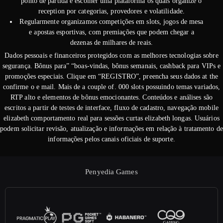
ponto de partida é escolher uma plataforma os quais organize o
reception por categorias, provedores e volatilidade.
Regularmente organizamos competições em slots, jogos de mesa
e apostas esportivas, com premiações que podem chegar a
dezenas de milhares de reais.
Dados pessoais e financeiros protegidos com as melhores tecnologias sobre
segurança. Bônus para” “boas-vindas, bônus semanais, cashback para VIPs e
promoções especiais. Clique em “REGISTRO”, preencha seus dados at the
confirme o e mail. Mais de a couple of. 000 slots possuindo temas variados,
RTP alto e elementos de bônus emocionantes. Conteúdos e análises são
escritos a partir de testes de interface, fluxo de cadastro, navegação mobile
elizabeth comportamento real para sessões curtas elizabeth longas. Usuários
podem solicitar revisão, atualização e informações em relação à tratamento de
informações pelos canais oficiais de suporte.
Penyedia Games