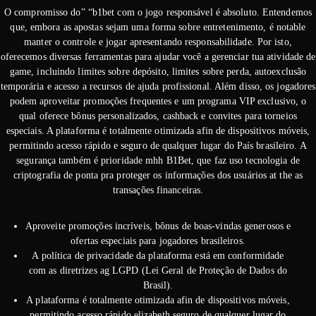
O compromisso do” “b1bet com o jogo responsável é absoluto. Entendemos
que, embora as apostas sejam uma forma sobre entretenimento, é notable
manter o controle e jogar apresentando responsabilidade. Por isto,
oferecemos diversas ferramentas para ajudar você a gerenciar tua atividade de
game, incluindo limites sobre depósito, limites sobre perda, autoexclusão
temporária e acesso a recursos de ajuda profissional. Além disso, os jogadores
podem aproveitar promoções frequentes e um programa VIP exclusivo, o
qual oferece bônus personalizados, cashback e convites para torneios
especiais. A plataforma é totalmente otimizada afin de dispositivos móveis,
permitindo acesso rápido e seguro de qualquer lugar do País brasileiro. A
segurança também é prioridade mhh B1Bet, que faz uso tecnologia de
criptografia de ponta pra proteger os informações dos usuários at the as
transações financeiras.
Aproveite promoções incríveis, bônus de boas-vindas generosos e
ofertas especiais para jogadores brasileiros.
A política de privacidade da plataforma está em conformidade
com as diretrizes ag LGPD (Lei Geral de Proteção de Dados do
Brasil).
A plataforma é totalmente otimizada afin de dispositivos móveis,
permitindo acesso rápido elizabeth seguro de qualquer lugar do