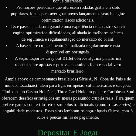
bônus diferentes.
Promoções periódicas que oferecem rodadas grátis em slots
populares, ideais para averiguar novos lançamentos search engine
optimization riscos adicionais.
Esse passo a andatura garante uma experiência de cadastro search
engine optimization dificuldades, alinhada às melhores práticas
de segurança e regulamentação do mercado do brasil.
A base sobre conhecimento é atualizada regularmente e está
disponível em português.
A seção Esportes carry out B1Bet oferece alguma plataforma
robusta sobre apostas esportivas possuindo foco especial zero
mercado brasileiro.
Ampla apoyo de campeonatos brasileiros (Série A, N, Copa do País e do
mundo, Estaduais), além para ligas europeias, sul-americanas e seleções.
Títulos como Casino Hold’em, Three Card Holdem poker e Caribbean Stud
oferecem desafios estratégicos em mesas possuindo crupiês reais. Para quem
prefere games com estilo retrô, símbolos tradicionais (como frutas e setes) e
jogabilidade modestos. Essas slots lembram os caça-níqueis físicos, com 3
rolos e poucas linhas de pagamento.
Depositar E Jogar