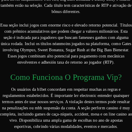
também estão na seleção. Cada título tem características de RTP e ativação de
bônus diferentes.
Essa seção inclui jogos com enorme risco e elevado retorno potencial. Títulos
com prêmios acumulativos que podem chegar a valores milionários. Esta
seção é indicada para jogadores que buscam fameuses ganhos com alguma
única rodada. Inclui os títulos néanmoins jogados na plataforma, como Gates
involving Olympus, Sweet Bonanza, Sugar Rush at the Big Bass Bienestar.
Esses jogos combinam alto potencial para pagamento com mecânicas
envolventes e adhesión taxa de retorno ao jogador (RTP).
Como Funciona O Programa Vip?
Os usuários da b1bet concordam em respeitar muchas as regras e
regulamentos estabelecidos. É importante ler electronic entender quaisquer
termos antes de usar nossos serviços. A violação destes termos pode resultar
na penalizações ou mhh suspensão da conta. A seção perform cassino é muy
completa, incluindo games de caça-níqueis, accident, mesa e on line casino ao
vivo. Disponibiliza uma ampla gama de escolhas no ano de apostas
esportivas, cobrindo várias modalidades, eventos e mercados.