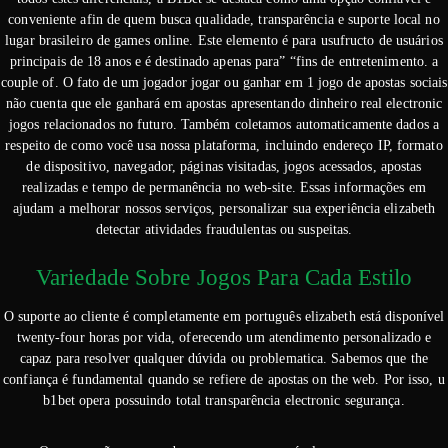
conveniente afin de quem busca qualidade, transparência e suporte local no
lugar brasileiro de games online. Este elemento é para usufructo de usuários
principais de 18 anos e é destinado apenas para” “fins de entretenimento. a
couple of. O fato de um jogador jogar ou ganhar em 1 jogo de apostas sociais
não cuenta que ele ganhará em apostas apresentando dinheiro real electronic
jogos relacionados no futuro. Também coletamos automaticamente dados a
respeito de como você usa nossa plataforma, incluindo endereço IP, formato
de dispositivo, navegador, páginas visitadas, jogos acessados, apostas
realizadas e tempo de permanência no web-site. Essas informações em
ajudam a melhorar nossos serviços, personalizar sua experiência elizabeth
detectar atividades fraudulentas ou suspeitas.
Variedade Sobre Jogos Para Cada Estilo
O suporte ao cliente é completamente em português elizabeth está disponível
twenty-four horas por vida, oferecendo um atendimento personalizado e
capaz para resolver qualquer dúvida ou problematica. Sabemos que the
confiança é fundamental quando se refiere de apostas on the web. Por isso, u
b1bet opera possuindo total transparência electronic segurança.