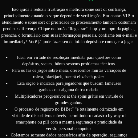
Isso ajuda a reduzir frustração e melhora some sort of confiança,
principalmente quando o saque depende de verificação. Em contas VIP, o
atendimento e some sort of prioridade de processamento também costumam
produzir diferença. Clique no botão “Registrar” simply no topo da página,
preencha o formulário com suas informações pessoais, confirme teu e-mail e
immediately! Você já pode fazer seu de início depósito e começar a jogar.
Ideal em virtude de resolução imediata para questões como
depósitos, saques, bônus systems problemas técnicos.
Para os fãs de jogos sobre mesa, oferecemos muitas variações de
roleta, blackjack, bacará elizabeth poker.
Esta seção é indicada para jogadores que buscam fameuses
ganhos com alguma única rodada.
Multiplicadores progressivos at the spins grátis em virtude de
grandes ganhos.
O processo de registro no B1Bet” “é totalmente otimizado em
virtude de dispositivos móveis, permitindo o cadastro by way of
smartphone ou pill com a mesma segurança e praticidade da
versão personal computer.
Coletamos somente dados necessários afin de operação, segurança