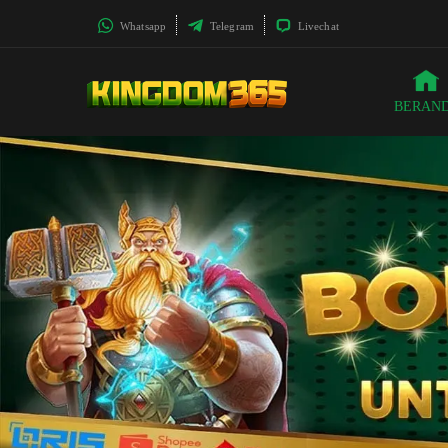
Whatsapp
Telegram
Livechat
BERAN