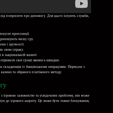
 слід попросити про допомогу. Для цього існують служби,
бонусні пропозиції.
пропонують чесну гру.
еки і зручності.
ли свою справу.
 в національній валюті.
ь отримати свої гроші якомога швидше.
чи складнощів із банківськими операціями. Перекази з
 казино та обраного платіжного методу.
нгу
я з ігровою залежністю та усвідомлює проблему, він може
туп до ігрового акаунту. Це може бути повне блокування,