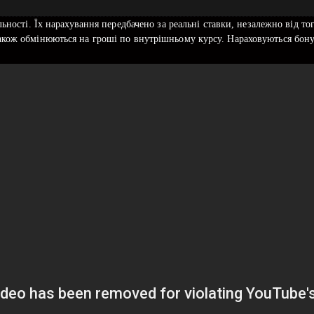
ності. Їх нарахування передбачено за реальні ставки, незалежно від т
акож обмінюються на гроші по внутрішньому курсу. Нараховуються бону