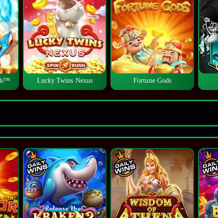
lds™
Lucky Twins Nexus
Fortune Gods