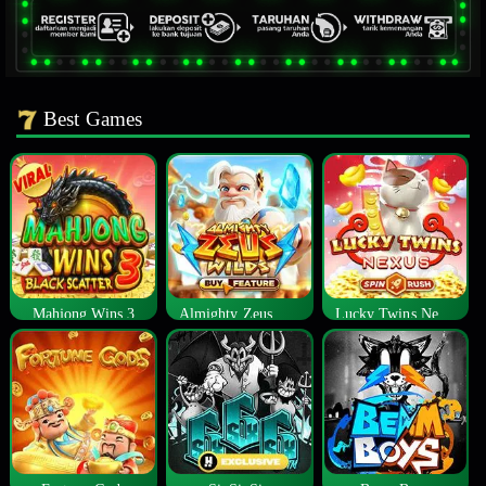
Best Games
Mahjong Wins 3
Almighty Zeus Wilds™
Lucky Twins Nexus