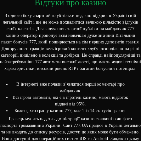
Відгуки про казино
З одного боку азартний клуб тільки недавно відкрив в Україні свій
легальний сайт і ще не може похвалитися великою кількістю відгуків
своїх клієнтів. Для залучення азартної публіки на майданчик 777
казино оператор пропонує всім новачкам дуже значний Вітальний
пакет бонусів 777, який поширюється на сім перших депозитів гравця.
Для зручності гравців весь ігровий контент клубу розподілено на різні
категорії, виділено в колекції та добірки. Це справді найпопулярніші та
найзатребуваніші 777 автомати високої якості, що мають чудові технічн
характеристики, високий рівень RTP і багатий бонусний потенціал.
В інтернеті вже почали з’являтися перші коментарі про
майданчик.
Всі ігрові автомати, які є в ігротеці казино, мають відсоток
віддачі від 95%.
Кожен, хто грає у казино 777, має 1 із 14 статусів гравця.
Гравець мусить надати адміністрації казино сканкопію чи фото
паспорта громадянина України. Сайт 777.UA працює в Україні легально
та не входить до списку ресурсів, доступ до яких може бути обмежено.
Вони доступні для операційних систем iOS та Android. Завдяки цьому