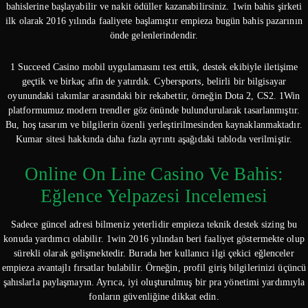
bahislerine başlayabilir ve nakit ödüller kazanabilirsiniz. 1win bahis şirketi
ilk olarak 2016 yılında faaliyete başlamıştır empieza bugün bahis pazarının
önde gelenlerindendir.
1 Succeed Casino mobil uygulamasını test ettik, destek ekibiyle iletişime
geçtik ve birkaç afin de yatırdık. Cybersports, belirli bir bilgisayar
oyunundaki takımlar arasındaki bir rekabettir, örneğin Dota 2, CS2. 1Win
platformumuz modern trendler göz önünde bulundurularak tasarlanmıştır.
Bu, hoş tasarım ve bilgilerin özenli yerleştirilmesinden kaynaklanmaktadır.
Kumar sitesi hakkında daha fazla ayrıntı aşağıdaki tabloda verilmiştir.
Online On Line Casino Ve Bahis:
Eğlence Yelpazesi Incelemesi
Sadece güncel adresi bilmeniz yeterlidir empieza teknik destek sizing bu
konuda yardımcı olabilir. 1win 2016 yılından beri faaliyet göstermekte olup
sürekli olarak gelişmektedir. Burada her kullanıcı ilgi çekici eğlenceler
empieza avantajlı fırsatlar bulabilir. Örneğin, profil giriş bilgilerinizi üçüncü
şahıslarla paylaşmayın. Ayrıca, iyi oluşturulmuş bir pra yönetimi yardımıyla
fonların güvenliğine dikkat edin.