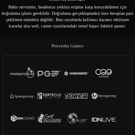
Bahis servisinin, hesabınızı yetkisiz erişime karşı koruyabilmesi için
doğrulama işlemi gereklidir. Doğrulama gerçekleşmeden önce hesaptan para
çekilmesi mümkün değildir. Bazı oyunlarda kullanıcı kazancı etkileyen
kararlar alsa weil, casino oyunlarındaki temel başarı faktörü şanstır.
Penyedia Games