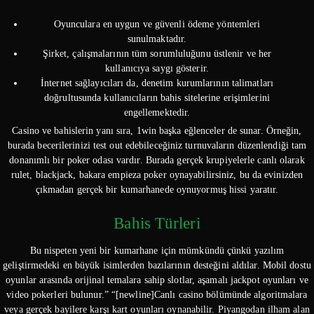
Oyunculara en uygun ve güvenli ödeme yöntemleri
sunulmaktadır.
Şirket, çalışmalarının tüm sorumluluğunu üstlenir ve her
kullanıcıya saygı gösterir.
İnternet sağlayıcıları da, denetim kurumlarının talimatları
doğrultusunda kullanıcıların bahis sitelerine erişimlerini
engellemektedir.
Casino ve bahislerin yanı sıra, 1win başka eğlenceler de sunar. Örneğin,
burada becerilerinizi test out edebileceğiniz turnuvaların düzenlendiği tam
donanımlı bir poker odası vardır. Burada gerçek krupiyelerle canlı olarak
rulet, blackjack, bakara empieza poker oynayabilirsiniz, bu da evinizden
çıkmadan gerçek bir kumarhanede oynuyormuş hissi yaratır.
Bahis Türleri
Bu nispeten yeni bir kumarhane için mümkündü çünkü yazılım
geliştirmedeki en büyük isimlerden bazılarının desteğini aldılar. Mobil dostu
oyunlar arasında orijinal temalara sahip slotlar, aşamalı jackpot oyunları ve
video pokerleri bulunur.” “[newline]Canlı casino bölümünde algoritmalara
veya gerçek bayilere karşı kart oyunları oynanabilir. Piyangodan ilham alan