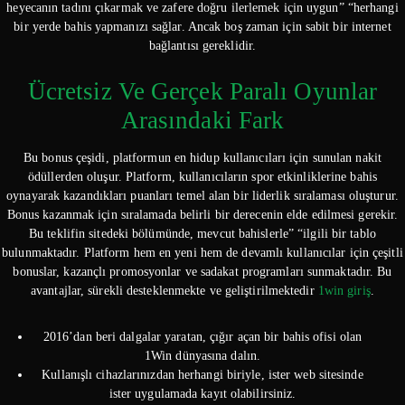
heyecanın tadını çıkarmak ve zafere doğru ilerlemek için uygun” “herhangi
bir yerde bahis yapmanızı sağlar. Ancak boş zaman için sabit bir internet
bağlantısı gereklidir.
Ücretsiz Ve Gerçek Paralı Oyunlar
Arasındaki Fark
Bu bonus çeşidi, platformun en hidup kullanıcıları için sunulan nakit
ödüllerden oluşur. Platform, kullanıcıların spor etkinliklerine bahis
oynayarak kazandıkları puanları temel alan bir liderlik sıralaması oluşturur.
Bonus kazanmak için sıralamada belirli bir derecenin elde edilmesi gerekir.
Bu teklifin sitedeki bölümünde, mevcut bahislerle” “ilgili bir tablo
bulunmaktadır. Platform hem en yeni hem de devamlı kullanıcılar için çeşitli
bonuslar, kazançlı promosyonlar ve sadakat programları sunmaktadır. Bu
avantajlar, sürekli desteklenmekte ve geliştirilmektedir
1win giriş
.
2016’dan beri dalgalar yaratan, çığır açan bir bahis ofisi olan
1Win dünyasına dalın.
Kullanışlı cihazlarınızdan herhangi biriyle, ister web sitesinde
ister uygulamada kayıt olabilirsiniz.