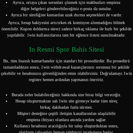
Ayrıca, ortaya çıkan sorunları çözmek için makbuzları empieza
diğer belgeleri gönderebileceğiniz e-posta da sunulur.
Ayrıca bir süreliğine kumardan uzak durma seçenekleri de vardır.
Ayrıca, hesap bakiyesini artırırken ek komisyon alınmadığını bilmek
önemlidir. Kupon doldurma süreci sadece birkaç tıklama ile hızlı bir şekilde
yapılabilir. 1win kullanıcılarına tam bir eğlence listesi sunulmaktadır.
In Resmi Spor Bahis Sitesi
Bu, tüm lisanslı kumarhaneler için standart bir prosedürdür. Bu prosedürü
tamamladıktan sonra, 1win withdrawal kazançlarınızı sorunsuz bir şekilde
çekebilir ve hesabınızın güvenliğinden emin olabilirsiniz. Doğrulamayı 1win
register hemen ardından yapmanızı öneririz.
Burada neler bulabileceğiniz hakkında size biraz bilgi vereceğiz.
Hesap oluşturmaktan sah 1win site girmeye kadar tüm süreç
birkaç dakikadan fazla sürmez.
Müşteri desteğine çeşitli iletişim kanallarından ulaşılabilir
empieza ihtiyacı olanlara anında yardım sağlar.
Kullanıcı hesabınız aracılığıyla bir talep oluşturduktan sonra,
platform çalışanları hemen talebinizi incelemeye başlar.