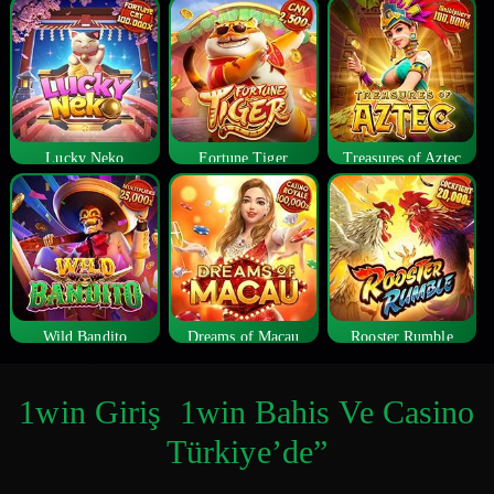
Lucky Neko
Fortune Tiger
Treasures of Aztec
Wild Bandito
Dreams of Macau
Rooster Rumble
1win Giriş ️ 1win Bahis Ve Casino
Türkiye’de”