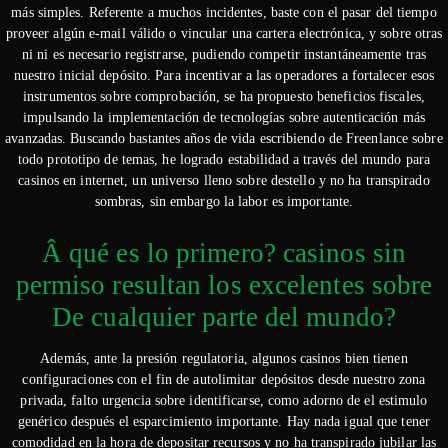
más simples. Referente a muchos incidentes, baste con el pasar del tiempo
proveer algún e-mail válido o vincular una cartera electrónica, y sobre otras
ni ni es necesario registrarse, pudiendo competir instantáneamente tras
nuestro inicial depósito. Para incentivar a las operadores a fortalecer esos
instrumentos sobre comprobación, se ha propuesto beneficios fiscales,
impulsando la implementación de tecnologías sobre autenticación más
avanzadas. Buscando bastantes años de vida escribiendo de Freenlance sobre
todo prototipo de temas, he logrado estabilidad a través del mundo para
casinos en internet, un universo lleno sobre destello y no ha transpirado
sombras, sin embargo la labor es importante.
Â qué es lo primero? casinos sin
permiso resultan los excelentes sobre
De cualquier parte del mundo?
Además, ante la presión regulatoria, algunos casinos bien tienen
configuraciones con el fin de autolimitar depósitos desde nuestro zona
privada, falto urgencia sobre identificarse, como adorno de el estimulo
genérico después el esparcimiento importante. Hay nada igual que tener
comodidad en la hora de depositar recursos y no ha transpirado jubilar las