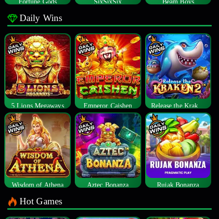
Fortune Gods
SixSixSix
Beam Boys
Daily Wins
5 Lions Megaways
Emperor Caishen
Release the Kraken 2
Wisdom of Athena
Aztec Bonanza
Rujak Bonanza
Hot Games