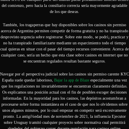
del comienzo, pero hacia la consiliario correcta serí­a mayormente agradable
de los que deseas.
También, los tragaperras que hay disponibles sobre los casinos sin permiso
acerca de Argentina permiten competir de forma gratuita y no ha transpirado
desprovisto urgencia sobre registrarse. Sobre este modo, se podrí¡ practicar y
no ha transpirado familiarizarte mediante un esparcimiento todo el tiempo
cual quieras en situar con el pasar del tiempo recursos conveniente. Acerca de
cualquier caso, serí­a un hecho que esta clase sobre casinos en internet que no
se encuentran regulados resultan bastante seguros.
Navegar por el perspectiva judicial sobre las casinos sin permiso carente KYC
España suele quedar laborioso,
Bajar la app de Blaze
especialmente una vez
que los regulaciones no invariablemente se encuentran claramente definidas.
Os explicamos una posición actual con el fin de posibles escoger decisiones
informadas. En la mayoridad para los casinos, las depósitos acostumbran a
procesarse sobre forma instantánea en el caso de que nos lo olvidemos sobre
unos algunos minutos, por lo cual empezar en competir será excesivamente
pronto. La antigí¼edad mes de noviembre de 2021, la influencia Ejecutor
sobre Uruguay tramitó cualquier proyecto sobre normativa cual permitirá
alrededor del gobierno correr durante regulación para casinos online.