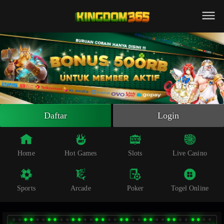
Beranda
Slot Online
Live Casino
Sportsbook
Arcade
Togel Online
Daftar
Login
Poker
Whatsapp
Home
Hot Games
Slots
Live Casino
Telegram
Sports
Arcade
Poker
Togel Online
Livechat