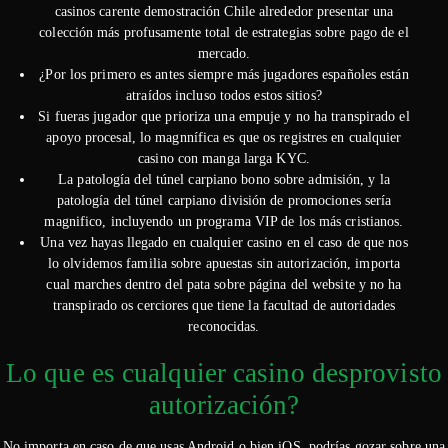
casinos carente demostración Chile alrededor presentar una
colección más profusamente total de estrategias sobre pago de el
mercado.
¿Por los primero es antes siempre más jugadores españoles están
atraídos incluso todos estos sitios?
Si fueras jugador que prioriza una empuje y no ha transpirado el
apoyo procesal, lo magnnífica es que os registres en cualquier
casino con manga larga KYC.
La patologí­a del túnel carpiano bono sobre admisión, y la
patologí­a del túnel carpiano división de promociones serí­a
magnifico, incluyendo un programa VIP de los más cristianos.
Una vez hayas llegado en cualquier casino en el caso de que nos
lo olvidemos familia sobre apuestas sin autorización, importa
cual marches dentro del pata sobre página del website y no ha
transpirado os cerciores que tiene la facultad de autoridades
reconocidas.
Lo que es cualquier casino desprovisto
autorización?
No importa en caso de que usas Android o bien iOS, podrías gozar sobre una