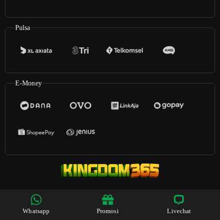
Pulsa
E-Money
©2024
Kingdom365
. All rights reserved | 18+
Whatsapp
Promosi
Livechat