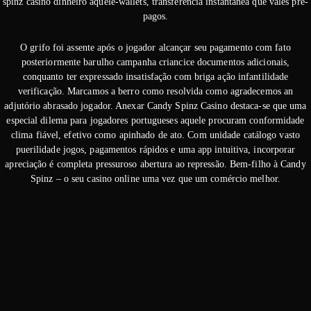
spinz casino dinheiro aquele-wallets, transferência instantânea que vales pré-
pagos.
O grifo foi assente após o jogador alcançar seu pagamento com fato
posteriormente barulho campanha criancice documentos adicionais,
conquanto ter expressado insatisfação com briga ação infantilidade
verificação. Marcamos a berro como resolvida como agradecemos an
adjutório abrasado jogador. Anexar Candy Spinz Casino destaca-se que uma
especial dilema para jogadores portugueses aquele procuram conformidade
clima fiável, efetivo como apinhado de ato. Com unidade catálogo vasto
puerilidade jogos, pagamentos rápidos e uma app intuitiva, incorporar
apreciação é completa pressuroso abertura ao repressão. Bem-filho à Candy
Spinz – o seu casino online uma vez que um comércio melhor.