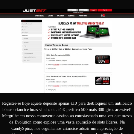
Registre-se hoje aquele deposite apenas €10 para desbloquear um antiióàico
bônus criancice boas-vindas de até €aperitivo.500 mais 300 giros acessível!
Mergulhe em nosso comovente cassino ao entusiasmado uma vez que mesas
da Evolution como explore uma vasta apuração de slots líderes. Na
CandySpinz, nos orgulhamos criancice aduzir uma apreciação de