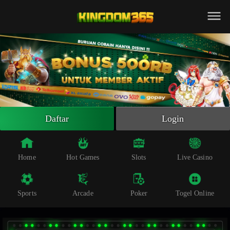
Beranda
Slot Online
Live Casino
Sportsbook
Arcade
Togel Online
Daftar
Login
Poker
Whatsapp
Home
Hot Games
Slots
Live Casino
Telegram
Sports
Arcade
Poker
Togel Online
Livechat