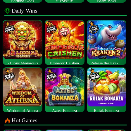
Fortune Gods
SixSixSix
Beam Boys
Daily Wins
5 Lions Megaways
Emperor Caishen
Release the Kraken 2
Wisdom of Athena
Aztec Bonanza
Rujak Bonanza
Hot Games