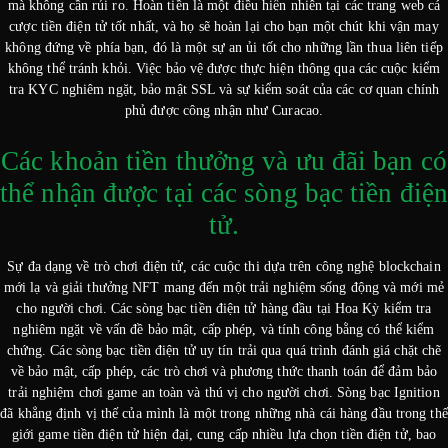
mà không cần rủi ro. Hoàn tiền là một điều hiển nhiên tại các trang web cá
cược tiền điện tử tốt nhất, và họ sẽ hoàn lại cho bạn một chút khi vận may
không đứng về phía bạn, đó là một sự an ủi tốt cho những lần thua liên tiếp
không thể tránh khỏi. Việc bảo vệ được thực hiện thông qua các cuộc kiểm
tra KYC nghiêm ngặt, bảo mật SSL và sự kiểm soát của các cơ quan chính
phủ được công nhận như Curacao.
Các khoản tiền thưởng và ưu đãi bạn có
thể nhận được tại các sòng bạc tiền điệ
tử.
Sự đa dạng về trò chơi điện tử, các cuộc thi dựa trên công nghệ blockchain
mới lạ và giải thưởng NFT mang đến một trải nghiệm sống động và mới mẻ
cho người chơi. Các sòng bạc tiền điện tử hàng đầu tại Hoa Kỳ kiểm tra
nghiêm ngặt về vấn đề bảo mật, cấp phép, và tính công bằng có thể kiểm
chứng. Các sòng bạc tiền điện tử uy tín trải qua quá trình đánh giá chặt chẽ
về bảo mật, cấp phép, các trò chơi và phương thức thanh toán để đảm bảo
trải nghiệm chơi game an toàn và thú vị cho người chơi. Sòng bạc Ignition
đã khẳng định vị thế của mình là một trong những nhà cái hàng đầu trong thế
giới game tiền điện tử hiện đại, cung cấp nhiều lựa chọn tiền điện tử, bao