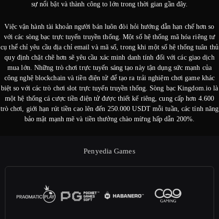
sự nổi bật và thành công to lớn trong thời gian gần đây.
Việc vận hành tài khoản người bán luôn đòi hỏi hướng dẫn hạn chế hơn so
với các sòng bạc trực tuyến truyền thống. Một số hệ thống mã hóa riêng tư
cụ thể chỉ yêu cầu địa chỉ email và mã số, trong khi một số hệ thống tuân thủ
quy định chặt chẽ hơn sẽ yêu cầu xác minh danh tính đối với các giao dịch
mua lớn. Những trò chơi trực tuyến sáng tạo này tận dụng sức mạnh của
công nghệ blockchain và tiền điện tử để tạo ra trải nghiệm chơi game khác
biệt so với các trò chơi slot trực tuyến truyền thống. Sòng bạc Kingdom.io là
một hệ thống cá cược tiền điện tử được thiết kế riêng, cung cấp hơn 4.600
trò chơi, giới hạn rút tiền cao lên đến 250.000 USDT mỗi tuần, các tính năng
bảo mật mạnh mẽ và tiền thưởng chào mừng hấp dẫn 200%.
Penyedia Games