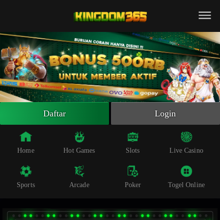
Beranda
Slot Online
Live Casino
Sportsbook
Arcade
Togel Online
Daftar
Login
Poker
Whatsapp
Home
Hot Games
Slots
Live Casino
Telegram
Sports
Arcade
Poker
Togel Online
Livechat