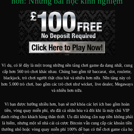
hơn: Những bài học kinh nghiệm
Ví dụ, có lẽ đây là một trong những nền tảng chơi game đa dạng nhất, cung
cấp hơn 560 trò chơi khác nhau. Chúng bao gồm từ baccarat, slot, roulette,
blackjack, trò chơi người thật chia bài và nhiều hơn nữa. Nền tảng này có
hơn 5.000 trò chơi, bao gồm các trò chơi như wicket, live dealer, Megaways
và nhiều hơn nữa.
Vì bạn được hưởng nhiều hơn, bạn sẽ mở khóa các lợi ích bao gồm hoàn
tiền, vòng quay miễn phí, ưu đãi cá nhân hóa và đôi khi là máy chủ VIP
dành riêng cho khách hàng thân thiết. Ưu đãi không cần nạp tiền không phải
là hiếm, nhưng một số nhà cái cá cược Bitcoin vẫn cung cấp các khoản tiền
thưởng nhỏ hoặc vòng quay miễn phí 100% để bạn có thể chơi game của họ