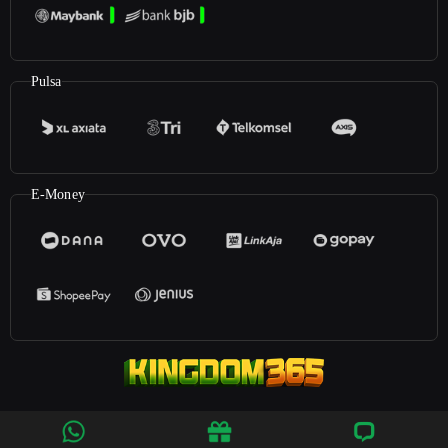
Pulsa
E-Money
©2024
Kingdom365
. All rights reserved | 18+