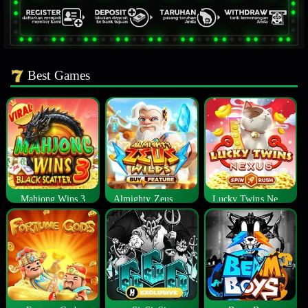
Best Games
Mahjong Wins 3
Almighty Zeus Wilds™
Lucky Twins Nexus