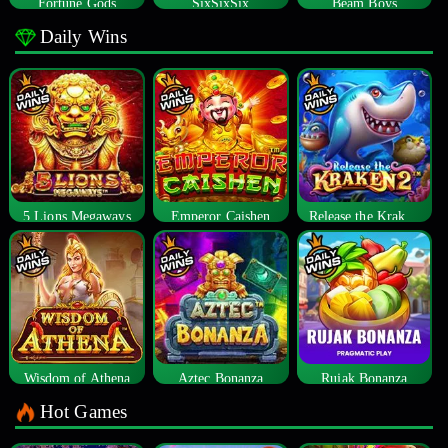
Fortune Gods
SixSixSix
Beam Boys
Daily Wins
5 Lions Megaways
Emperor Caishen
Release the Kraken 2
Wisdom of Athena
Aztec Bonanza
Rujak Bonanza
Hot Games