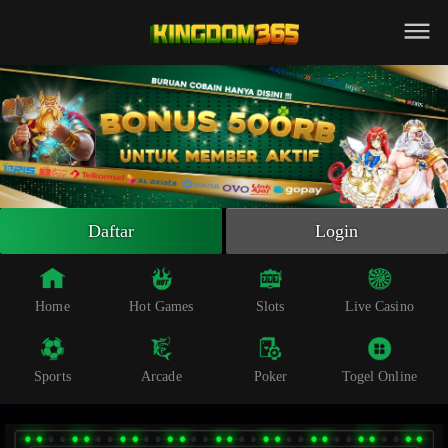
Beranda
Slot Online
Live Casino
Sportsbook
Arcade
Togel Online
Daftar
Login
Poker
Whatsapp
Home
Hot Games
Slots
Live Casino
Telegram
Sports
Arcade
Poker
Togel Online
Livechat