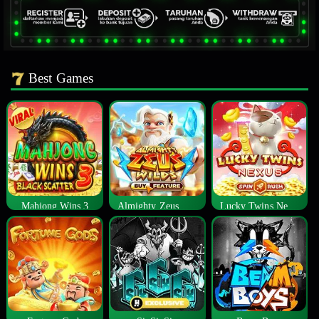
Best Games
Mahjong Wins 3
Almighty Zeus Wilds™
Lucky Twins Nexus