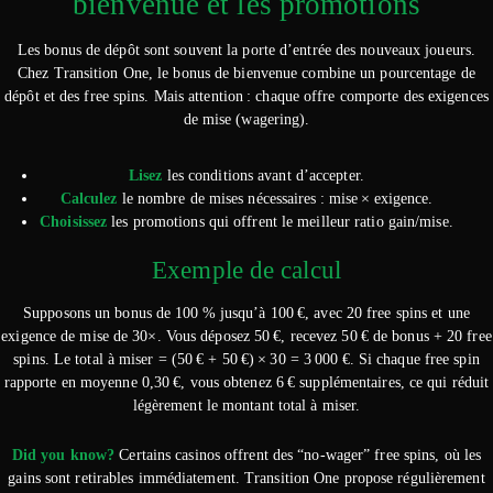
bienvenue et les promotions
Les bonus de dépôt sont souvent la porte d’entrée des nouveaux joueurs.
Chez Transition One, le bonus de bienvenue combine un pourcentage de
dépôt et des free spins. Mais attention : chaque offre comporte des exigences
de mise (wagering).
Lisez
les conditions avant d’accepter.
Calculez
le nombre de mises nécessaires : mise × exigence.
Choisissez
les promotions qui offrent le meilleur ratio gain/mise.
Exemple de calcul
Supposons un bonus de 100 % jusqu’à 100 €, avec 20 free spins et une
exigence de mise de 30×. Vous déposez 50 €, recevez 50 € de bonus + 20 free
spins. Le total à miser = (50 € + 50 €) × 30 = 3 000 €. Si chaque free spin
rapporte en moyenne 0,30 €, vous obtenez 6 € supplémentaires, ce qui réduit
légèrement le montant total à miser.
Did you know?
Certains casinos offrent des “no‑wager” free spins, où les
gains sont retirables immédiatement. Transition One propose régulièrement