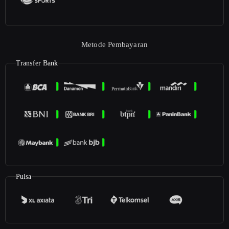
Metode Pembayaran
Transfer Bank
Pulsa